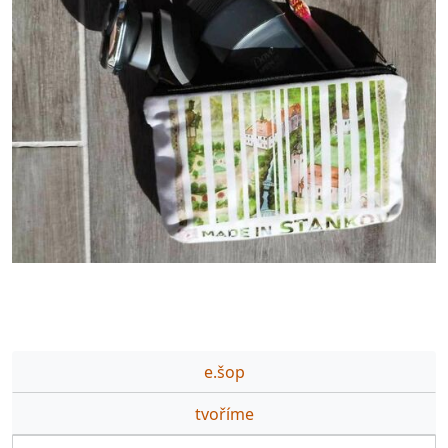
e.šop
tvoříme