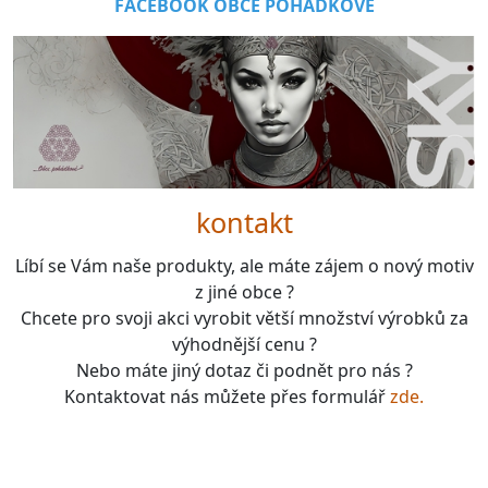
FACEBOOK OBCE POHÁDKOVÉ
kontakt
Líbí se Vám naše produkty, ale máte zájem o nový motiv
z jiné obce ?
Chcete pro svoji akci vyrobit větší množství výrobků za
výhodnější cenu ?
Nebo máte jiný dotaz či podnět pro nás ?
Kontaktovat nás můžete přes formulář
zde.
boardgames, fotbal, slavie, viktorka, sparta, dukla,
kolová, bike, motorbike, unicycle, e-bike, kalimba,