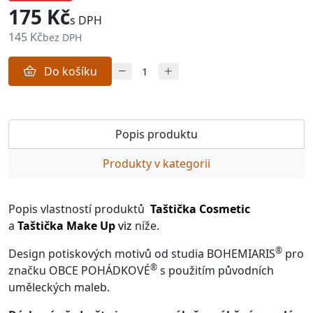
175 Kč
s DPH
145 Kč
bez DPH
Do košíku
Popis produktu
Produkty v kategorii
Popis vlastností produktů
Taštička Cosmetic
a
Taštička Make Up
viz
níže.
®
Design potiskových motivů od studia BOHEMIARIS
pro
®
značku OBCE POHÁDKOVÉ
s použitím původních
uměleckých maleb.