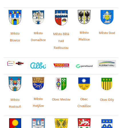
Město
Město Stod
Město
Město
Město Bělá
Přeštice
Domažlice
Blovice
nad
Radbuzou
Město
Obec
Obec Meclov
Obec Díly
Město
Holýšov
Chotěšov
Hostouň