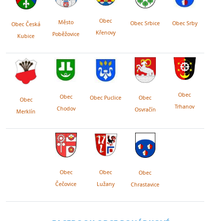
Obec
Město
Obec Srby
Obec Srbice
Obec Česká
Křenovy
Poběžovice
Kubice
Obec
Obec
Obec Puclice
Obec
Obec
Trhanov
Chodov
Osvračín
Merklín
Obec
Obec
Obec
Lužany
Čečovice
Chrastavice