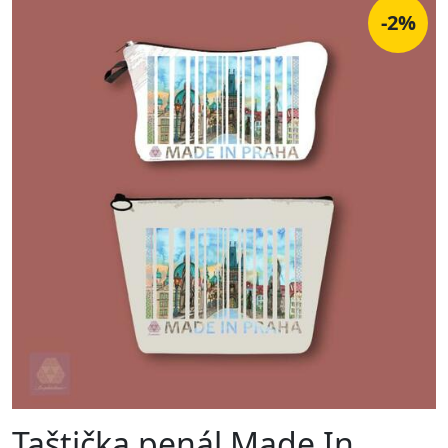
-2%
Taštička penál Made In