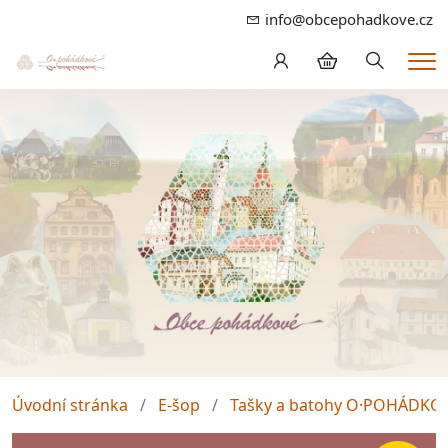
info@obcepohadkove.cz
Hledání
Me
Úvodní stránka
E-šop
Tašky a batohy O·POHÁDKO