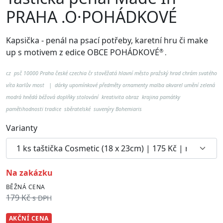
PRAHA .O·POHÁDKOVÉ
Kapsička - penál na psací potřeby, karetní hru či make
up
s motivem z edice OBCE POHÁDKOVÉ
®
.
cz psč 10000 Praha české czechia čr stověžatá hlavní město pražský hrad chrám svatého
víta karlův most | dárky upomínkové předměty ornamenty malba akvarel umění zelená
modrá hnědá béžová doplňky stolování kreativita obraz krajina památky
pamětihodnosti tradice sběratelské suvenýry Bohemiaris
Varianty
na zakázku
BĚŽNÁ CENA
179 Kč
s DPH
AKČNÍ CENA