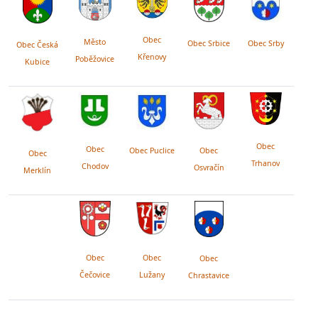
Obec
Město
Obec Srby
Obec Srbice
Obec Česká
Křenovy
Poběžovice
Kubice
Obec
Obec
Obec Puclice
Obec
Obec
Trhanov
Chodov
Osvračín
Merklín
Obec
Obec
Obec
Lužany
Čečovice
Chrastavice