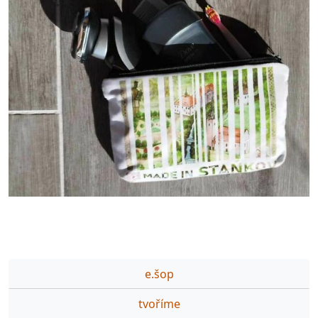
e.šop
tvoříme