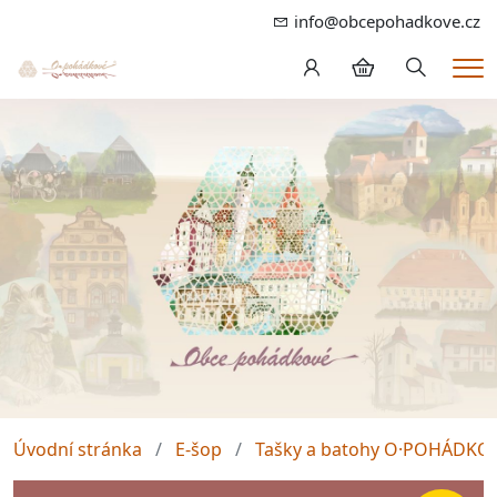
info@obcepohadkove.cz
Hledání
Me
Úvodní stránka
E-šop
Tašky a batohy O·POHÁDKO