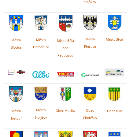
Staňkov
Město
Město Stod
Město
Město
Město Bělá
Přeštice
Domažlice
Blovice
nad
Radbuzou
Město
Obec
Obec Meclov
Obec Díly
Město
Holýšov
Chotěšov
Hostouň