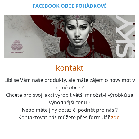
FACEBOOK OBCE POHÁDKOVÉ
kontakt
Líbí se Vám naše produkty, ale máte zájem o nový motiv
z jiné obce ?
Chcete pro svoji akci vyrobit větší množství výrobků za
výhodnější cenu ?
Nebo máte jiný dotaz či podnět pro nás ?
Kontaktovat nás můžete přes formulář
zde.
boardgames, fotbal, slavie, viktorka, sparta, dukla,
kolová, bike, motorbike, unicycle, e-bike, kalimba,