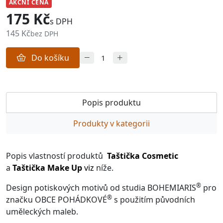
AKČNÍ CENA
175 Kč
s DPH
145 Kč
bez DPH
Do košíku
Popis produktu
Produkty v kategorii
Popis vlastností produktů
Taštička Cosmetic
a
Taštička Make Up
viz
níže.
®
Design potiskových motivů od studia BOHEMIARIS
pro
®
značku OBCE POHÁDKOVÉ
s použitím původních
uměleckých maleb.