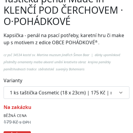
KLENČÍ POD ČERCHOVEM ·
O·POHÁDKOVÉ
Kapsička - penál na psací potřeby, karetní hru či make
up
s motivem z edice OBCE POHÁDKOVÉ
®
.
cz
psč 34534 kostel sv. Martina muzeum Jindřich Šimon Baar
| dárky upomínkové
předměty ornamenty malba akvarel umění kreativita obraz krajina památky
pamětihodnosti tradice sběratelské suvenýry Bohemiaris
Varianty
na zakázku
BĚŽNÁ CENA
179 Kč
s DPH