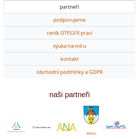
partneři
podporujeme
ceník DTP,GFX prací
výuka·na·míru
kontakt
obchodní podmínky a GDPR
naši partneři
Město