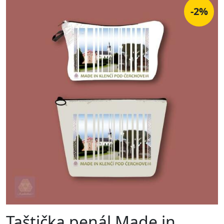
-2%
Taštička penál Made in