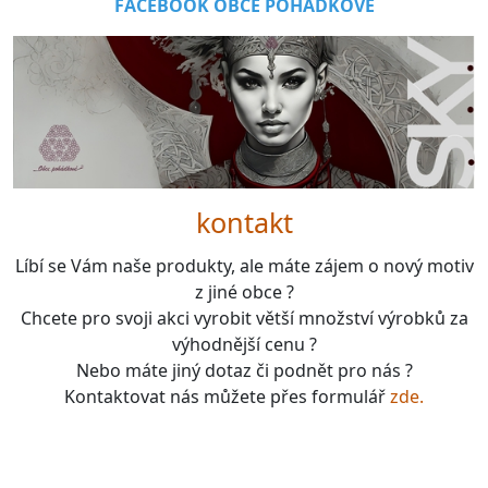
FACEBOOK OBCE POHÁDKOVÉ
kontakt
Líbí se Vám naše produkty, ale máte zájem o nový motiv
z jiné obce ?
Chcete pro svoji akci vyrobit větší množství výrobků za
výhodnější cenu ?
Nebo máte jiný dotaz či podnět pro nás ?
Kontaktovat nás můžete přes formulář
zde.
boardgames, fotbal, slavie, viktorka, sparta, dukla,
kolová, bike, motorbike, unicycle, e-bike, kalimba,