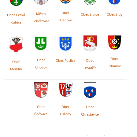
Obec
Město
Obec Srby
Obec Srbice
Obec Česká
Křenovy
Poběžovice
Kubice
Obec
Obec
Obec Puclice
Obec
Obec
Trhanov
Chodov
Osvračín
Merklín
Obec
Obec
Obec
Lužany
Čečovice
Chrastavice