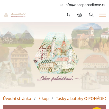
info@obcepohadkove.cz
Hledání
Me
Úvodní stránka
E-šop
Tašky a batohy O·POHÁDKO