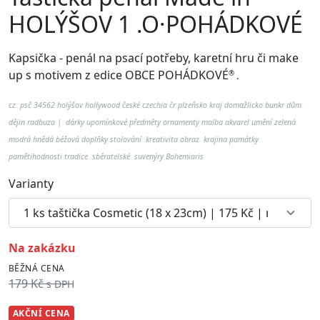
HOLÝŠOV 1 .O·POHÁDKOVÉ
Kapsička - penál na psací potřeby, karetní hru či make
up
s motivem z edice OBCE POHÁDKOVÉ
®
.
cz psč 34562 holýšov hollywood české czechia čr plzeňsko kraj domažlicko bunkr dům
dějin radbuza | dárky upomínkové předměty ornamenty malba akvarel umění zelená
modrá hnědá béžová doplňky stolování kreativita obraz krajina památky
pamětihodnosti tradice sběratelské suvenýry Bohemiaris
Varianty
na zakázku
BĚŽNÁ CENA
179 Kč
s DPH
AKČNÍ CENA