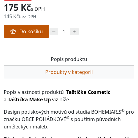
175 Kč
s DPH
145 Kč
bez DPH
Do košíku
Popis produktu
Produkty v kategorii
Popis vlastností produktů
Taštička Cosmetic
a
Taštička Make Up
viz
níže.
®
Design potiskových motivů od studia BOHEMIARIS
pro
®
značku OBCE POHÁDKOVÉ
s použitím původních
uměleckých maleb.