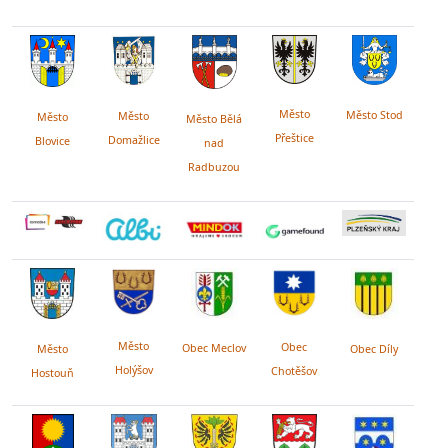
Město
Město Stod
Město
Město
Město Bělá
Přeštice
Domažlice
Blovice
nad
Radbuzou
Město
Obec
Obec Meclov
Obec Díly
Město
Holýšov
Chotěšov
Hostouň