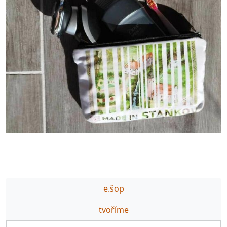
e.šop
tvoříme