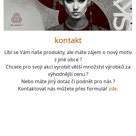
kontakt
Líbí se Vám naše produkty, ale máte zájem o nový motiv
z jiné obce ?
Chcete pro svoji akci vyrobit větší množství výrobků za
výhodnější cenu ?
Nebo máte jiný dotaz či podnět pro nás ?
Kontaktovat nás můžete přes formulář
zde.
boardgames, fotbal, slavie, viktorka, sparta, dukla,
kolová, bike, motorbike, unicycle, e-bike, kalimba,
nástroje, vesnička má pohádková, pohádkové česko,
pohádková plzeň, pohádková praha, česko, čechy,
morava, bohemia, bohém, hra, zaklínač, witcher, Magic: