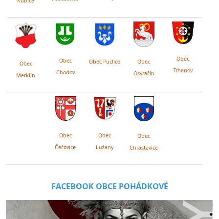
Kubice
Obec
Obec
Obec Puclice
Obec
Obec
Trhanov
Chodov
Osvračín
Merklín
Obec
Obec
Obec
Lužany
Čečovice
Chrastavice
FACEBOOK OBCE POHÁDKOVÉ