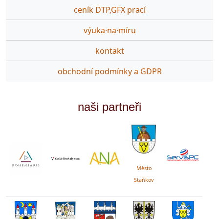
ceník DTP,GFX prací
výuka·na·míru
kontakt
obchodní podmínky a GDPR
naši partneři
Město
Staňkov