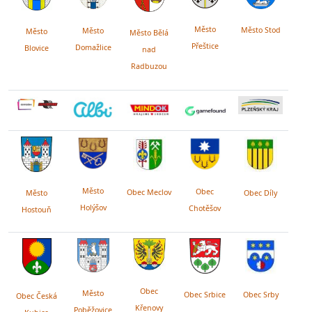
Město
Město Stod
Město
Město
Město Bělá
Přeštice
Domažlice
Blovice
nad
Radbuzou
Město
Obec
Obec Meclov
Obec Díly
Město
Holýšov
Chotěšov
Hostouň
Obec
Město
Obec Srby
Obec Srbice
Obec Česká
Křenovy
Poběžovice