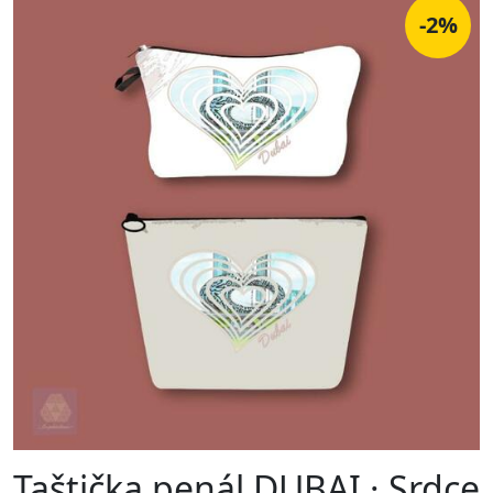
-2%
Taštička penál DUBAI · Srdce