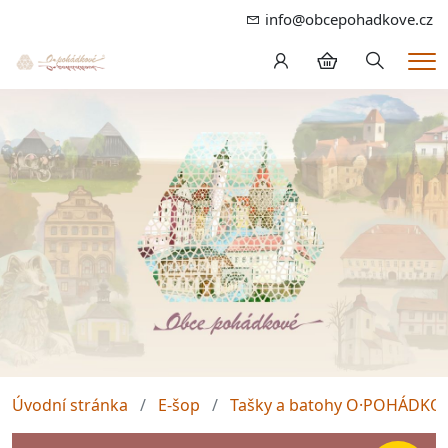
info@obcepohadkove.cz
Hledání
Me
Úvodní stránka
E-šop
Tašky a batohy O·POHÁDKO