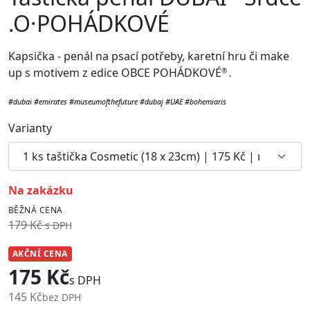
.O·POHÁDKOVÉ
Kapsička - penál na psací potřeby, karetní hru či make
up
s motivem z edice OBCE POHÁDKOVÉ
®
.
#dubai #emirates #museumofthefuture #dubaj #UAE #bohemiaris
Varianty
na zakázku
BĚŽNÁ CENA
179 Kč
s DPH
AKČNÍ CENA
175 Kč
s DPH
145 Kč
bez DPH