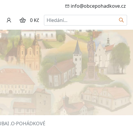
info@obcepohadkove.cz
Hledat
0 Kč
 DUBAI .O·POHÁDKOVÉ