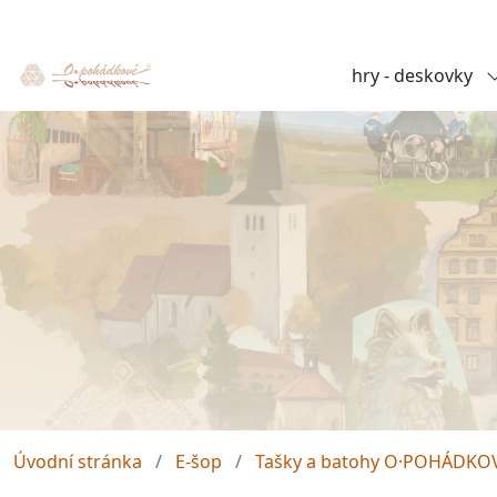
hry - deskovky
Úvodní stránka
E-šop
Tašky a batohy O·POHÁDKO