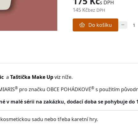
175 Kč
s DPH
145 Kč
bez DPH
Do košíku
ic
a
Taštička Make Up
viz
níže.
®
®
MIARIS
pro značku OBCE POHÁDKOVÉ
s použitím původ
 v malé sérii na zakázku, dodací doba se pohybuje do 
, kosmetickou sadu nebo třeba karetní hry.