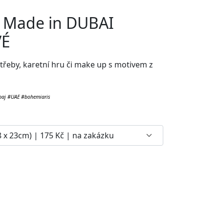
l Made in DUBAI
VÉ
otřeby, karetní hru či make up
s motivem z
baj #UAE #bohemiaris