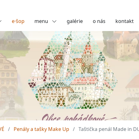
e·šop
menu
galérie
o nás
kontakt
VÉ
Penály a tašky Make Up
Taštička penál Made in