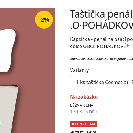
Taštička pená
-2%
.O·POHÁDKO
Kapsička - penál na psací p
edice OBCE POHÁDKOVÉ
®
.
#dubai #emirates #museumofthefuture #du
Varianty
na zakázku
BĚŽNÁ CENA
179 Kč
s DPH
AKČNÍ CENA