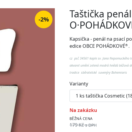
Taštička pená
-2%
O·POHÁDKOV
Kapsička - penál na psací p
edice OBCE POHÁDKOVÉ
®
.
cz psč 34561 kaple sv. Jana Nepomuckého 
akvarel umění zelená modrá hnědá béžová do
tradice sběratelské suvenýry Bohemiaris
Varianty
na zakázku
BĚŽNÁ CENA
179 Kč
s DPH