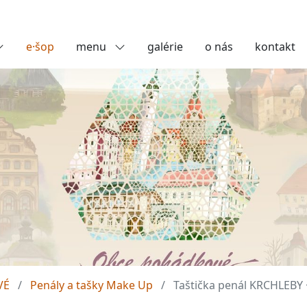
e·šop
menu
galérie
o nás
kontakt
VÉ
Penály a tašky Make Up
Taštička penál KRCHLEBY