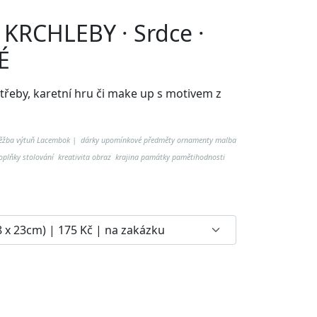
l KRCHLEBY · Srdce ·
É
otřeby, karetní hru či make up
s motivem z
těžba výtuň Lacembok | dárky upomínkové předměty ornamenty malba
plňky stolování kreativita obraz krajina památky pamětihodnosti