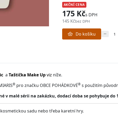
AKČNÍ CENA
175 Kč
s DPH
145 Kč
bez DPH
Do košíku
ic
a
Taštička Make Up
viz
níže.
®
®
MIARIS
pro značku OBCE POHÁDKOVÉ
s použitím původ
 v malé sérii na zakázku, dodací doba se pohybuje do 
, kosmetickou sadu nebo třeba karetní hry.