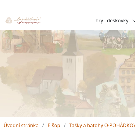
hry - deskovky
Úvodní stránka
E-šop
Tašky a batohy O·POHÁDKO