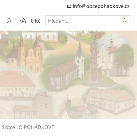
info@obcepohadkove.cz
Hledat
0 Kč
 · Srdce · O·POHÁDKOVÉ