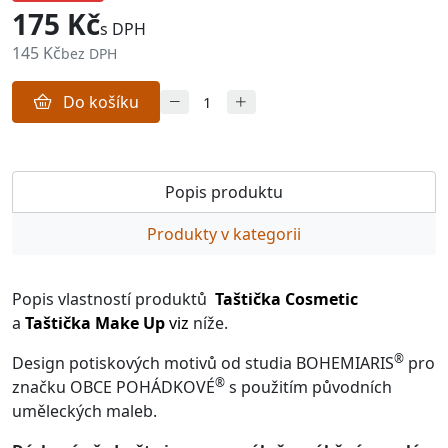
175 Kč
s DPH
145 Kč
bez DPH
Do košíku
Popis produktu
Produkty v kategorii
Popis vlastností produktů
Taštička Cosmetic
a
Taštička Make Up
viz
níže.
®
Design potiskových motivů od studia BOHEMIARIS
pro
®
značku OBCE POHÁDKOVÉ
s použitím původních
uměleckých maleb.