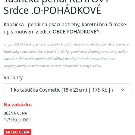
Srdce .O·POHÁDKOVÉ
Kapsička - penál na psací potřeby, karetní hru či make
up
s motivem z edice OBCE POHÁDKOVÉ
®
.
cz psč 33901 české czechia čr plzeňsko kraj klatovsko černá věž barokní lékárna unesco
katakomby rodenstock kostel jezuité | dárky upomínkové předměty ornamenty malba
akvarel umění zelená modrá hnědá béžová doplňky stolování kreativita obraz
krajina
památky pamětihodnosti tradice
sběratelské suvenýry taška
Varianty
na zakázku
BĚŽNÁ CENA
179 Kč
s DPH
AKČNÍ CENA