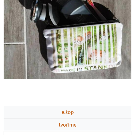
e.šop
tvoříme