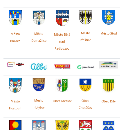
Město
Město Stod
Město
Město
Město Bělá
Přeštice
Domažlice
Blovice
nad
Radbuzou
Město
Obec
Obec Meclov
Obec Díly
Město
Holýšov
Chotěšov
Hostouň