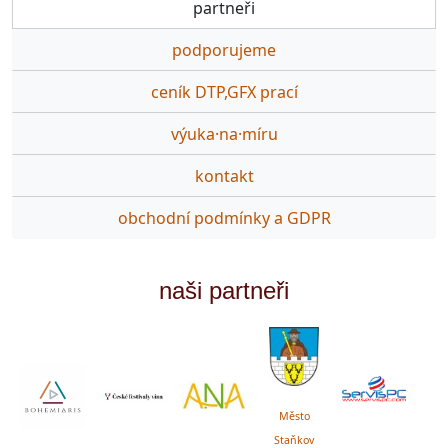
partneři
podporujeme
ceník DTP,GFX prací
výuka·na·míru
kontakt
obchodní podmínky a GDPR
naši partneři
Město
Staňkov