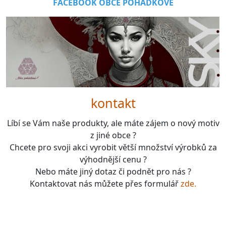
FACEBOOK OBCE POHÁDKOVÉ
kontakt
Líbí se Vám naše produkty, ale máte zájem o nový motiv
z jiné obce ?
Chcete pro svoji akci vyrobit větší množství výrobků za
výhodnější cenu ?
Nebo máte jiný dotaz či podnět pro nás ?
Kontaktovat nás můžete přes formulář
zde.
boardgames, fotbal, slavie, viktorka, sparta, dukla,
kolová, bike, motorbike, unicycle, e-bike, kalimba,