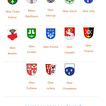
Obec
Město
Obec Srby
Obec Srbice
Obec Česká
Křenovy
Poběžovice
Kubice
Obec
Obec
Obec Puclice
Obec
Obec
Trhanov
Chodov
Osvračín
Merklín
Obec
Obec
Obec
Lužany
Čečovice
Chrastavice