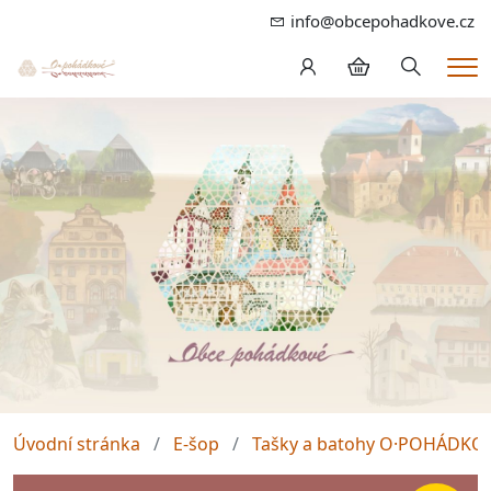
info@obcepohadkove.cz
Hledání
Me
Úvodní stránka
E-šop
Tašky a batohy O·POHÁDKO