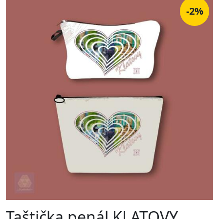
-2%
Taštička penál KLATOVY