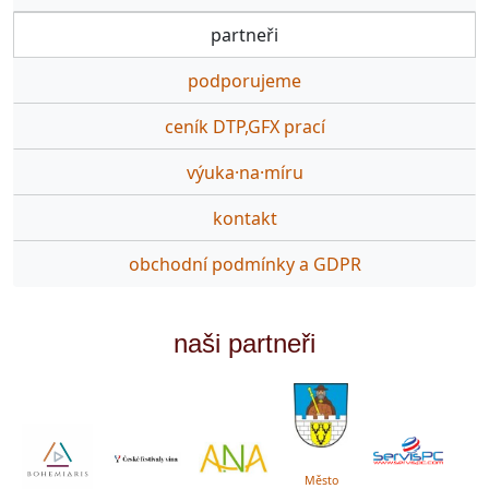
partneři
podporujeme
ceník DTP,GFX prací
výuka·na·míru
kontakt
obchodní podmínky a GDPR
naši partneři
Město