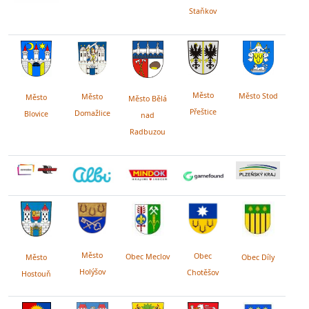
Staňkov
Město
Město Stod
Město
Město
Město Bělá
Přeštice
Domažlice
Blovice
nad
Radbuzou
Město
Obec
Obec Meclov
Obec Díly
Město
Holýšov
Chotěšov
Hostouň