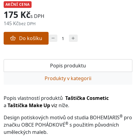
AKČNÍ CENA
175 Kč
s DPH
145 Kč
bez DPH
Do košíku
Popis produktu
Produkty v kategorii
Popis vlastností produktů
Taštička Cosmetic
a
Taštička Make Up
viz
níže.
®
Design potiskových motivů od studia BOHEMIARIS
pro
®
značku OBCE POHÁDKOVÉ
s použitím původních
uměleckých maleb.