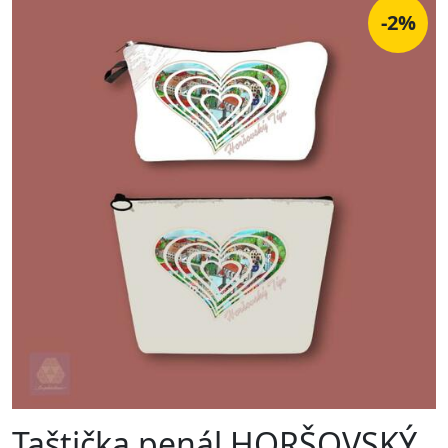
-2%
Taštička penál HORŠOVSKÝ