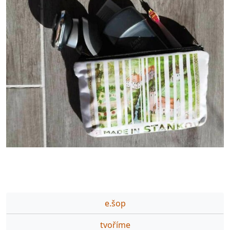
e.šop
tvoříme