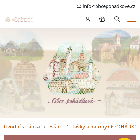
info@obcepohadkove.cz
Hledání
Me
Úvodní stránka
E-šop
Tašky a batohy O·POHÁDKO