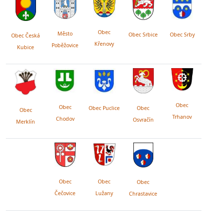
Obec
Město
Obec Srby
Obec Srbice
Obec Česká
Křenovy
Poběžovice
Kubice
Obec
Obec
Obec Puclice
Obec
Obec
Trhanov
Chodov
Osvračín
Merklín
Obec
Obec
Obec
Lužany
Čečovice
Chrastavice