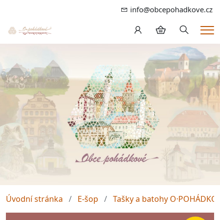
info@obcepohadkove.cz
Hledání
Me
Úvodní stránka
E-šop
Tašky a batohy O·POHÁDKO