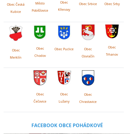
Obec
Město
Obec Srby
Obec Srbice
Obec Česká
Křenovy
Poběžovice
Kubice
Obec
Obec
Obec Puclice
Obec
Obec
Trhanov
Chodov
Osvračín
Merklín
Obec
Obec
Obec
Lužany
Čečovice
Chrastavice
FACEBOOK OBCE POHÁDKOVÉ