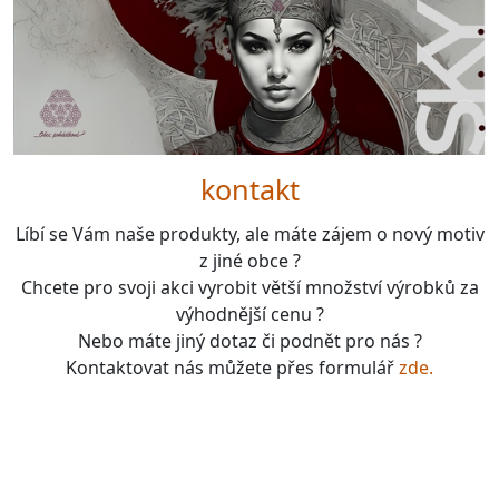
kontakt
Líbí se Vám naše produkty, ale máte zájem o nový motiv
z jiné obce ?
Chcete pro svoji akci vyrobit větší množství výrobků za
výhodnější cenu ?
Nebo máte jiný dotaz či podnět pro nás ?
Kontaktovat nás můžete přes formulář
zde.
boardgames, fotbal, slavie, viktorka, sparta, dukla,
kolová, bike, motorbike, unicycle, e-bike, kalimba,
nástroje, vesnička má pohádková, pohádkové česko,
pohádková plzeň, pohádková praha, česko, čechy,