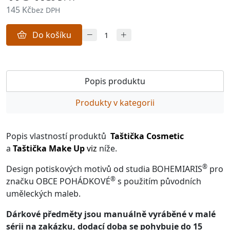
145 Kč
bez DPH
Do košíku
Popis produktu
Produkty v kategorii
Popis vlastností produktů
Taštička Cosmetic
a
Taštička Make Up
viz
níže.
®
Design potiskových motivů od studia BOHEMIARIS
pro
®
značku OBCE POHÁDKOVÉ
s použitím původních
uměleckých maleb.
Dárkové předměty jsou manuálně vyráběné v malé
sérii na zakázku, dodací doba se pohybuje do 15