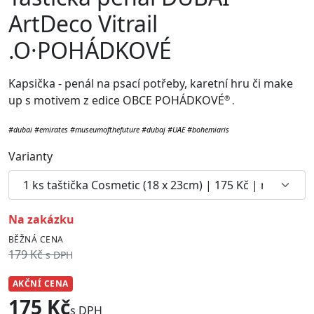
ArtDeco Vitrail
.O·POHÁDKOVÉ
Kapsička - penál na psací potřeby, karetní hru či make
up
s motivem z edice OBCE POHÁDKOVÉ
®
.
#dubai #emirates #museumofthefuture #dubaj #UAE #bohemiaris
Varianty
na zakázku
BĚŽNÁ CENA
179 Kč
s DPH
AKČNÍ CENA
175 Kč
s DPH