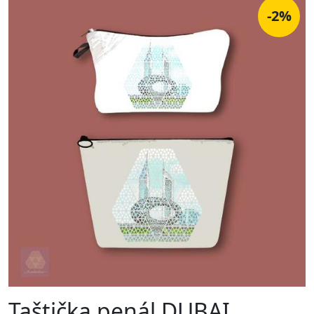
-2%
Taštička penál DUBAI