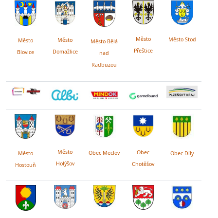
Město
Město Stod
Město
Město
Město Bělá
Přeštice
Domažlice
Blovice
nad
Radbuzou
Město
Obec
Obec Meclov
Obec Díly
Město
Holýšov
Chotěšov
Hostouň