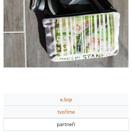
e.šop
tvoříme
partneři