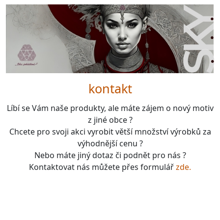
kontakt
Líbí se Vám naše produkty, ale máte zájem o nový motiv
z jiné obce ?
Chcete pro svoji akci vyrobit větší množství výrobků za
výhodnější cenu ?
Nebo máte jiný dotaz či podnět pro nás ?
Kontaktovat nás můžete přes formulář
zde.
boardgames, fotbal, slavie, viktorka, sparta, dukla,
kolová, bike, motorbike, unicycle, e-bike, kalimba,
nástroje, vesnička má pohádková, pohádkové česko,