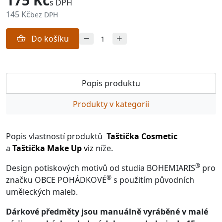
175 Kč
s DPH
145 Kč
bez DPH
Do košíku
Popis produktu
Produkty v kategorii
Popis vlastností produktů
Taštička Cosmetic
a
Taštička Make Up
viz
níže.
®
Design potiskových motivů od studia BOHEMIARIS
pro
®
značku OBCE POHÁDKOVÉ
s použitím původních
uměleckých maleb.
Dárkové předměty jsou manuálně vyráběné v malé