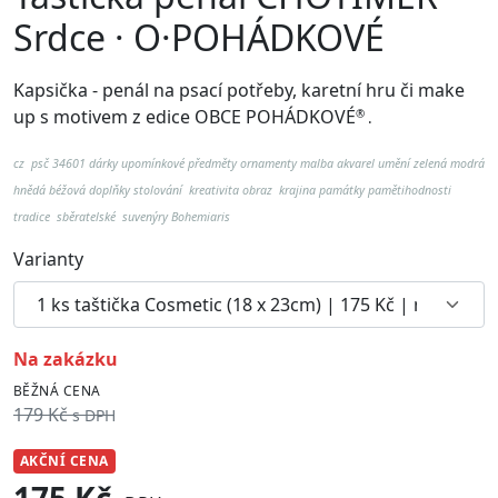
Srdce · O·POHÁDKOVÉ
Kapsička - penál na psací potřeby, karetní hru či make
up
s motivem z edice OBCE POHÁDKOVÉ
®
.
cz psč 34601
dárky upomínkové předměty ornamenty malba akvarel umění zelená modrá
hnědá béžová doplňky stolování kreativita obraz krajina památky pamětihodnosti
tradice sběratelské suvenýry Bohemiaris
Varianty
na zakázku
BĚŽNÁ CENA
179 Kč
s DPH
AKČNÍ CENA