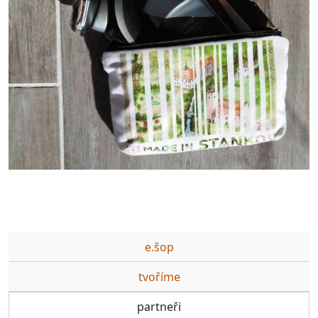
e.šop
tvoříme
partneři