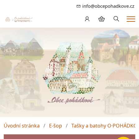
info@obcepohadkove.cz
Hledání
Me
Úvodní stránka
E-šop
Tašky a batohy O·POHÁDKO