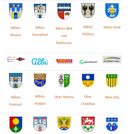
Město
Město Stod
Město
Město
Město Bělá
Přeštice
Domažlice
Blovice
nad
Radbuzou
Město
Obec
Obec Meclov
Obec Díly
Město
Holýšov
Chotěšov
Hostouň