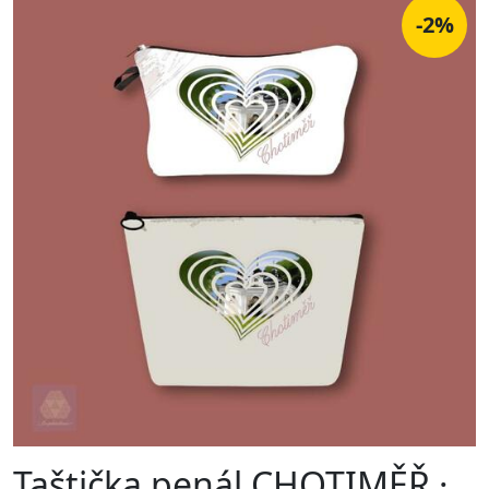
-2%
Taštička penál CHOTIMĚŘ ·