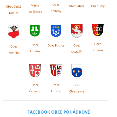
Obec
Město
Obec Srby
Obec Srbice
Obec Česká
Křenovy
Poběžovice
Kubice
Obec
Obec
Obec Puclice
Obec
Obec
Trhanov
Chodov
Osvračín
Merklín
Obec
Obec
Obec
Lužany
Čečovice
Chrastavice
FACEBOOK OBCE POHÁDKOVÉ