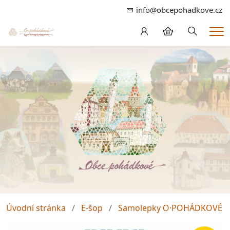
info@obcepohadkove.cz
Hledání
Me
Úvodní stránka
E-šop
Samolepky O·POHÁDKOVÉ