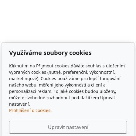
prstenů, lord of the rings, witcher, zaklínač, avatar ,
město Staňkov, město Domažlice, město Holýšov, obec
Meclov, obec Chodov, město Stod, obec Chotěšov, obec
Poběžovice, Puclice, Malý Malahov, Trhanov, Havlovice,
Zámělíč, Svržno, statek Svržno, statek M.Kodadová,
Vránov, Krchleby, Ohučov, Březí, Němčice, Horšovský
Týn, obec Bělá nad Radbuzou, obec Hostouň, město
Využíváme soubory cookies
Klatovy, město Příbram, město Sušice, město Plzeň,
město Liberec, město Praha, Dubaj, Dubai, dřevěné
Kliknutím na Přijmout cookies dáváte souhlas s uložením
tácky, pohádkové tácky, pivní tácky, sběratelské tácky,
vybraných cookies (nutné, preferenční, výkonnostní,
marketingové). Cookies používáme pro lepší fungování
sběratelské známky, turistické známky, třídní sraz, sraz
našeho webu, měření jeho výkonnosti a cílení a
po 10 letech, sraz gymplu, sraz gymnázia, sraz ze
personalizaci reklam. To jaké cookies budou uloženy,
střední, sraz z vysoké, spolužáci, památka,
můžete svobodně rozhodnout pod tlačítkem Upravit
pamětihodnost, malebná místa, plates, Řím, Paříž,
nastavení.
Rome , Paris, München, Munig, Oktoberfest, Zapft
Prohlášení o cookies.
Upravit nastavení