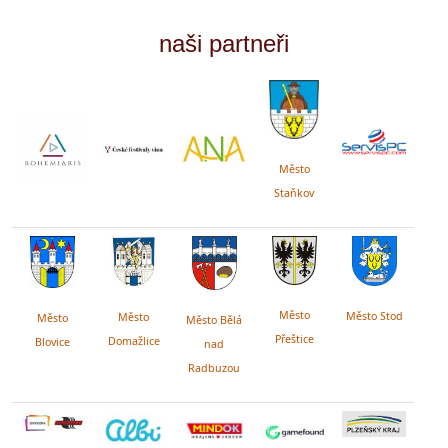
naši partneři
Město
Staňkov
Město
Město Stod
Město
Město
Město Bělá
Přeštice
Domažlice
Blovice
nad
Radbuzou