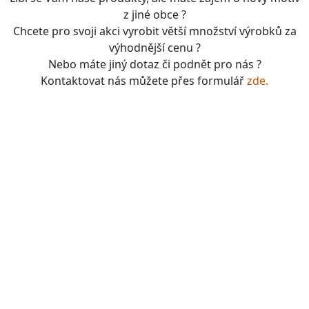
z jiné obce ?
Chcete pro svoji akci vyrobit větší množství výrobků za
výhodnější cenu ?
Nebo máte jiný dotaz či podnět pro nás ?
Kontaktovat nás můžete přes formulář
zde.
boardgames, fotbal, slavie, viktorka, sparta, dukla,
kolová, bike, motorbike, unicycle, e-bike, kalimba,
nástroje, vesnička má pohádková, pohádkové česko,
pohádková plzeň, pohádková praha, česko, čechy,
morava, bohemia, bohém, hra, zaklínač, witcher, Magic:
the gathering, dungeons&dragons, euthia, dračí doupě,
merchandising, merch, upomínkové předměty,
suvenýry , dárky, upomínkové předměty, turistické,
známky, vlastenec, mandala, karel gott, tomáš klus,
kabát, kiss, rammstein, depeche mode, pink, madonna,
sia, lady gaga, titanic, repliky mečů, meč, repliky
historických zbraní, chladné zbraně, cosplay, larp,
gloomhaven, frosthaven, euthia, hra o trůny, duna, pán