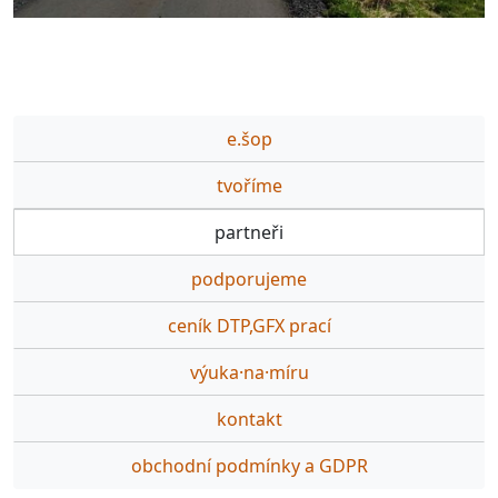
e.šop
tvoříme
partneři
podporujeme
ceník DTP,GFX prací
výuka·na·míru
kontakt
obchodní podmínky a GDPR