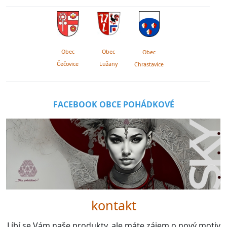
Obec
Obec
Obec
Lužany
Čečovice
Chrastavice
FACEBOOK OBCE POHÁDKOVÉ
kontakt
Líbí se Vám naše produkty, ale máte zájem o nový motiv