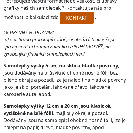
Potřebujete vlastní formát nebo velikost, či úpravy
grafiky našich samolepek ? Kontaktujte nás pro
možnosti a kalkulaci zde
.
KONTAKT
OCHRANNÝ VODOZNAK:
jako ochrana proti kopírování je v obrázcích na e-šopu
®
"přelepena" ochranná známka
O•POHÁDKOVÉ
, na
vyrobených finálních samolepkách není.
Samolepky výšky 5 cm, na sklo a hladké povrchy
,
jsou dodávány na průsvitné ohebné nosné fólii bez
bílého okraje a pozadí, lze je nalepit na hladké povrchy
jako je sklo, porcelán, lakované dřevo, lakované
karosérie auta apod.
Samolepky výšky 12 cm a 20 cm jsou klasické,
vytištěné na bílé fólii
, mají bílý okraj a pozadí.
Dodávány jsou na samolepicí ohebné nosné fólii, lze je
nalepit na papír, dřevo, hladké povrchy, apod. .