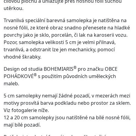
cílovou plochu a uhlazujte přes nosnou fólii suchou
utěrkou.
Trvanlivá speciální barevná samolepka je natištěna na
nosné fólii, ze které obraz snadno přenesete na hladké
povrchy jako je sklo, porcelán, či lak na karoserii vozu.
Pozor, samolepka velikosti 5 cm je velmi přilnavá,
trvanlivá, a odstranit lze jen mechanicky, pomocí
vhodné škrabky.
®
Design od studia BOHEMIARIS
pro značku OBCE
®
POHÁDKOVÉ
s použitím původních uměleckých
maleb.
5 cm samolepky nemají žádné pozadí, v mezerách mezi
motivy prosvítá barva podkladu nebo prostor za sklem.
Viz fotogalerie níže.
12 a 20 cm samolepky jsou natištěné na bílé nosné fólii,
mají bílé pozadí.