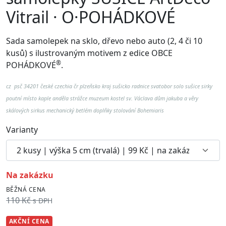
Vitrail · O·POHÁDKOVÉ
Sada samolepek na sklo, dřevo nebo auto (2, 4 či 10
kusů) s ilustrovaným moti
vem z edice OBCE
®
POHÁDKOVÉ
.
cz psč 34201 české czechia čr plzeňsko kraj sušicko radnice svatobor solo sušice sirky
poutní místo kaple anděla strážce muzeum kostel sv. Václava dům jakuba a věry
skálových sirkus mechanický betlém doplňky stolování Bohemiaris
Varianty
na zakázku
BĚŽNÁ CENA
110 Kč
s DPH
AKČNÍ CENA