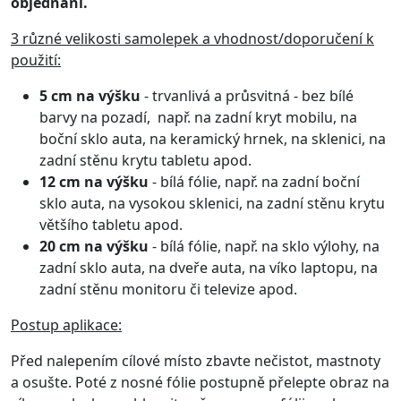
objednání.
3 různé velikosti samolepek a vhodnost/doporučení k
použití:
5 cm na výšku
- trvanlivá a průsvitná - bez bílé
barvy na pozadí, např. na zadní kryt mobilu, na
boční sklo auta, na keramický hrnek, na sklenici, na
zadní stěnu krytu tabletu apod.
12 cm na výšku
- bílá fólie, např. na zadní boční
sklo auta, na vysokou sklenici, na zadní stěnu krytu
většího tabletu apod.
20 cm na výšku
- bílá fólie, např. na sklo výlohy, na
zadní sklo auta, na dveře auta, na víko laptopu, na
zadní stěnu monitoru či televize apod.
Postup aplikace:
Před nalepením cílové místo zbavte nečistot, mastnoty
a osušte. Poté z nosné fólie postupně přelepte obraz na