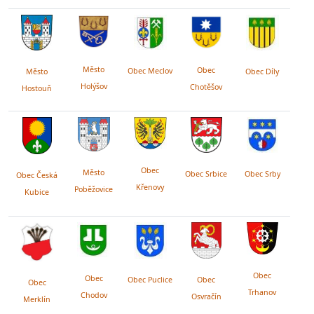
Město
Obec
Obec Meclov
Obec Díly
Město
Holýšov
Chotěšov
Hostouň
Obec
Město
Obec Srby
Obec Srbice
Obec Česká
Křenovy
Poběžovice
Kubice
Obec
Obec
Obec Puclice
Obec
Obec
Trhanov
Chodov
Osvračín
Merklín