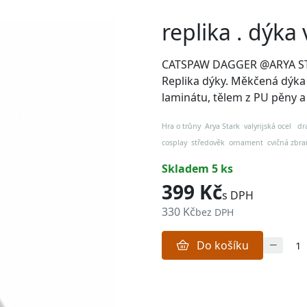
replika . dýka
CATSPAW DAGGER @ARYA S
Replika dýky. Měkčená dýka 
laminátu, tělem z PU pěny 
Hra o trůny Arya Stark valyrijská ocel 
cosplay středověk ornament cvičná zbra
skladem 5 ks
399 Kč
s DPH
330 Kč
bez DPH
Do košíku