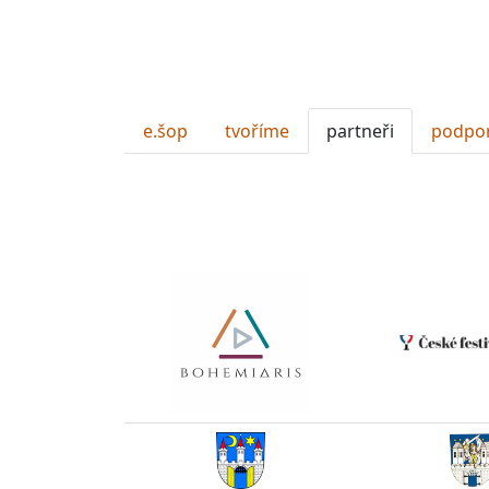
e.šop
tvoříme
partneři
podpo