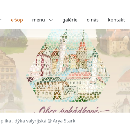
e·šop
menu
galérie
o nás
kontakt
eplika . dýka valyrijská @ Arya Stark