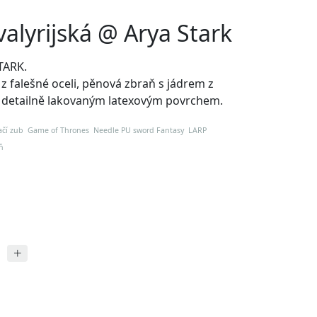
 valyrijská @ Arya Stark
TARK.
z falešné oceli, pěnová zbraň s jádrem z
a detailně lakovaným latexovým povrchem.
dračí zub Game of Thrones Needle PU sword Fantasy LARP
ň