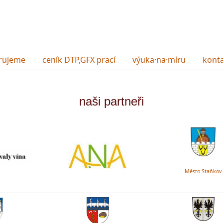
rujeme
ceník DTP,GFX prací
výuka·na·míru
kont
naši partneři
Město Staňkov