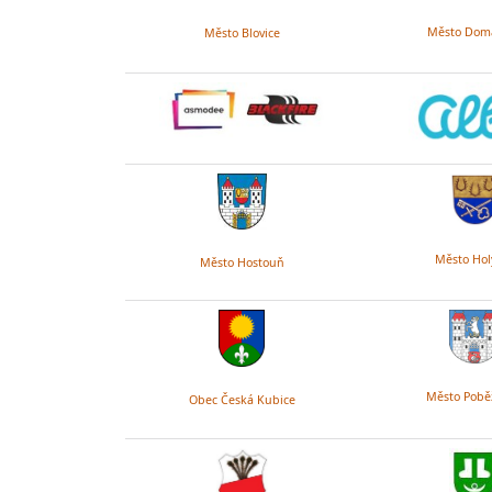
Město Doma
Město Blovice
Město Hol
Město Hostouň
Město Pobě
Obec Česká Kubice