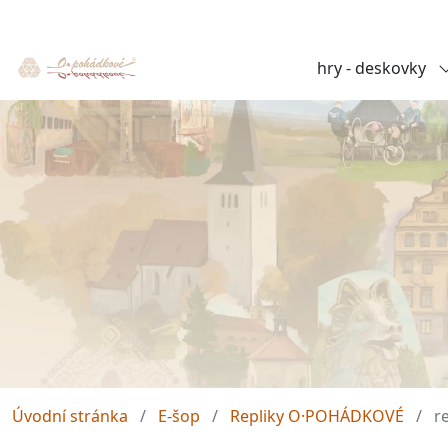
hry - deskovky
Úvodní stránka
E-šop
Repliky O·POHÁDKOVÉ
r