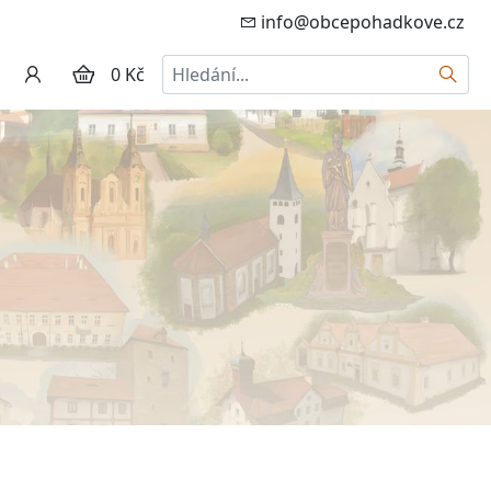
info@obcepohadkove.cz
Hledat
0 Kč