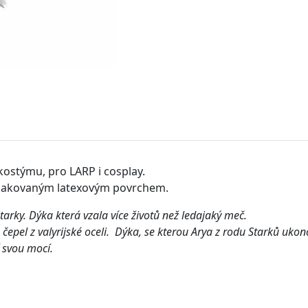
kostýmu, pro LARP i cosplay.
ě lakovaným latexovým povrchem.
arky. Dýka která vzala více životů než ledajaký meč.
 čepel z valyrijské oceli.
Dýka, se kterou Arya z rodu Starků ukon
í svou mocí.