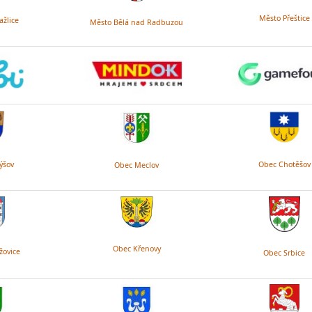
Město Přeštice
žlice
Město Bělá nad Radbuzou
ýšov
Obec Chotěšov
Obec Meclov
Obec Křenovy
žovice
Obec Srbice