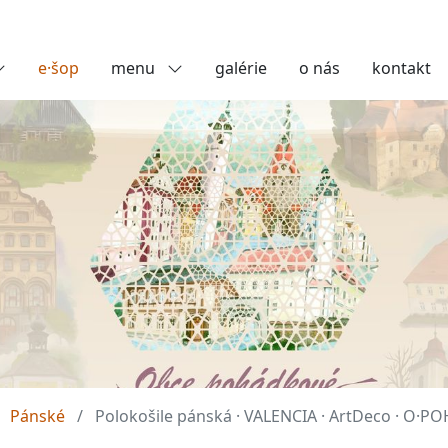
e·šop
menu
galérie
o nás
kontakt
Pánské
Polokošile pánská · VALENCIA · ArtDeco · O·