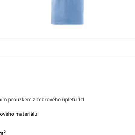
éfním proužkem z žebrového úpletu 1:1
chového materiálu
2
/m