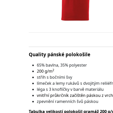
Quality pánské polokošile
65% bavlna, 35% polyester
2
200 g/m
střih s bočními švy
límeček a lemy rukávů s dvojitým relii
léga s 3 knoflíčky v barvě materiálu
vnitřní průkrčník začištěn páskou z vr
zpevnění ramenních švů páskou
Tabulka velikostí polokošil gramáž 200 g