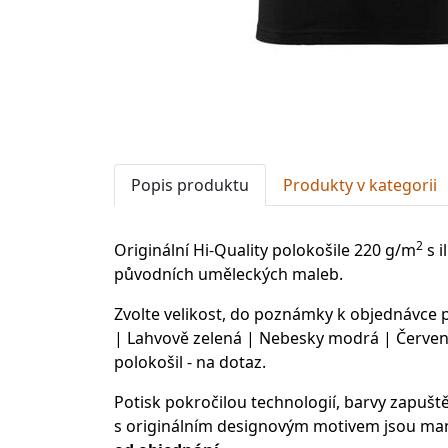
Popis produktu
Produkty v kategorii
2
Originální Hi-Quality polokošile 220 g/m
s i
původních uměleckých maleb.
Zvolte velikost, do poznámky k objednávce
| Lahvově zelená | Nebesky modrá | Červená
polokošil - na dotaz.
Potisk pokročilou technologií, barvy zapušt
s originálním designovým motivem jsou man