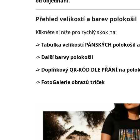
od objednání.
Přehled velikostí a barev polokošil
Klikněte si níže pro rychlý skok na:
-> Tabulka velikostí PÁNSKÝCH polokošil a
-> Další barvy polokošil
-> Doplňkový QR-KÓD DLE PŘÁNÍ na polok
-> FotoGalerie obrazů triček