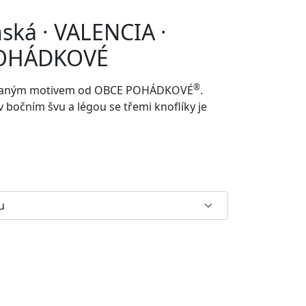
nská · VALENCIA ·
POHÁDKOVÉ
®
rovaným motivem od
OBCE POHÁDKOVÉ
.
v bočním švu a
légou se třemi knoflíky je