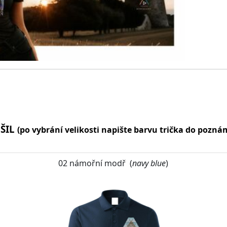
OŠIL
(po vybrání velikosti napište barvu trička do pozn
02 námořní modř (
navy blue
)