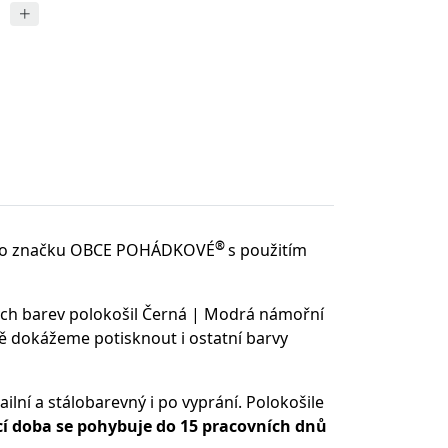
®
o značku OBCE POHÁDKOVÉ
s použitím
ých barev polokošil Černá | Modrá námořní
ě dokážeme potisknout i ostatní barvy
ilní a stálobarevný i po vyprání. Polokošile
 doba se pohybuje do 15 pracovních dnů