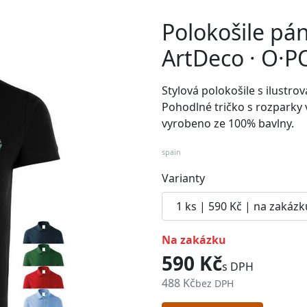
Polokošile pá
ArtDeco · O·
Stylová polokošile s ilust
Pohodlné
tričko
s rozparky 
vyrobeno ze 100% bavlny.
spain
Varianty
na zakázku
590 Kč
s DPH
488 Kč
bez DPH