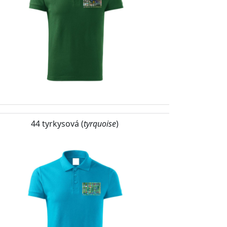
44 tyrkysová (
tyrquoise
)