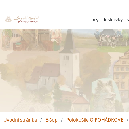
hry - deskovky
Úvodní stránka
E-šop
Polokošile O·POHÁDKOVÉ