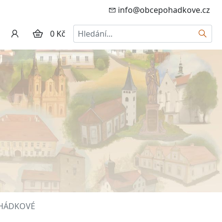
info@obcepohadkove.cz
Hledat
0 Kč
POHÁDKOVÉ