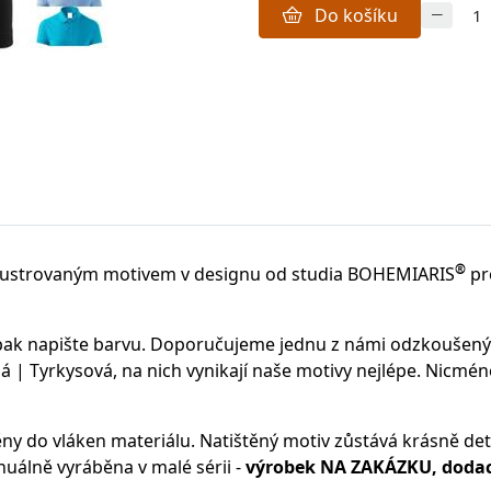
Do košíku
®
lustrovaným motivem v designu od studia BOHEMIARIS
pr
 pak napište barvu. Doporučujeme jednu z námi odzkoušen
 | Tyrkysová, na nich vynikají naše motivy nejlépe. Nicmén
ěny do vláken materiálu.
Natištěný motiv zůstává krásně deta
uálně vyráběna v malé sérii -
výrobek NA ZAKÁZKU, dodací