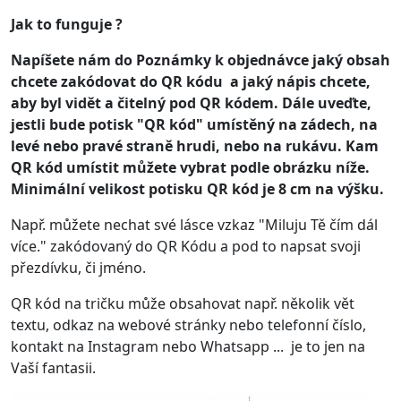
Jak to funguje ?
Napíšete nám do Poznámky k objednávce jaký obsah
chcete zakódovat do QR kódu a jaký nápis chcete,
aby byl vidět a čitelný pod QR kódem. Dále uveďte,
jestli bude potisk "QR kód" umístěný na zádech, na
levé nebo pravé straně hrudi, nebo na rukávu. Kam
QR kód umístit můžete vybrat podle obrázku níže.
Minimální velikost potisku QR kód je 8 cm na výšku.
Např. můžete nechat své lásce vzkaz "Miluju Tě čím dál
více." zakódovaný do QR Kódu a pod to napsat svoji
přezdívku, či jméno.
QR kód na tričku může obsahovat např. několik vět
textu, odkaz na webové stránky nebo telefonní číslo,
kontakt na Instagram nebo Whatsapp ... je to jen na
Vaší fantasii.