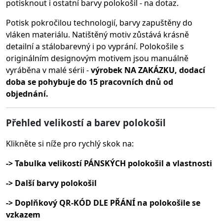
potisknout i ostatní barvy polokošil - na dotaz.
Potisk pokročilou technologií, barvy zapuštěny do
vláken materiálu.
Natištěný motiv zůstává krásně
detailní a stálobarevný i po vyprání. Polokošile s
originálním designovým motivem jsou manuálně
vyráběna v malé sérii -
výrobek NA ZAKÁZKU, dodací
doba se pohybuje do 15 pracovních dnů od
objednání.
Přehled velikostí a barev polokošil
Klikněte si níže pro rychlý skok na:
-> Tabulka velikostí PÁNSKÝCH polokošil a vlastnosti
-> Další barvy polokošil
-> Doplňkový QR-KÓD DLE PŘÁNÍ na polokošile se
vzkazem