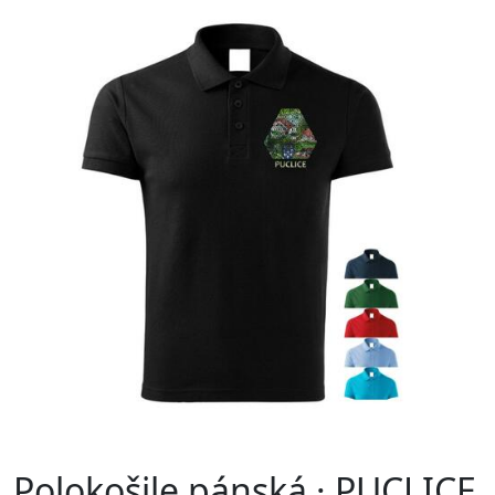
Polokošile pánská · PUCLICE