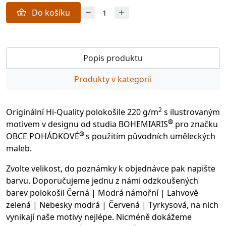
Do košíku
Popis produktu
Produkty v kategorii
2
Originální Hi-Quality polokošile 220 g/m
s ilustrovaným
®
motivem v designu od studia BOHEMIARIS
pro značku
®
OBCE POHÁDKOVÉ
s použitím původních uměleckých
maleb.
Zvolte velikost, do poznámky k objednávce pak napište
barvu. Doporučujeme jednu z námi odzkoušených
barev polokošil Černá | Modrá námořní | Lahvově
zelená | Nebesky modrá | Červená | Tyrkysová, na nich
vynikají naše motivy nejlépe. Nicméně dokážeme