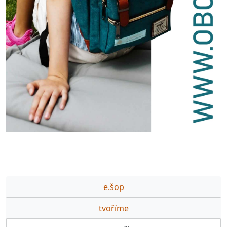
e.šop
tvoříme