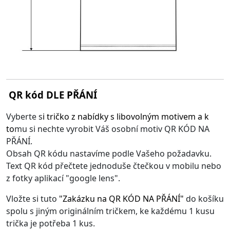
QR kód DLE PŘÁNÍ
Vyberte s
i
tričko z nabídky s libovolným motivem
a k
to
mu si nechte vyrobit Váš osobní motiv QR KÓD NA
PŘÁNÍ.
Obsah QR kódu nastavíme podle Vašeho požadavku.
Text QR kód přečtete jednoduše čtečkou v mobilu nebo
z fotky aplikací "google lens".
Vložte si tuto
"
Zakázku na QR KÓD NA PŘÁNÍ
"
do košíku
spolu s jiným originálním tričkem, ke každému 1 kusu
trička je potřeba 1 kus.