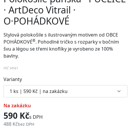
· ArtDeco Vitrail ·
O·POHÁDKOVÉ
Stylová polokošile s ilustrovaným motivem od
OBCE
®
POHÁDKOVÉ
. Pohodlné
tričko
s rozparky v bočním
švu a
légou se třemi knoflíky je vyrobeno ze 100%
bavlny.
PSČ 34561
Varianty
na zakázku
590 Kč
s DPH
488 Kč
bez DPH