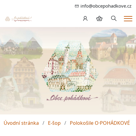
info@obcepohadkove.cz
Hledání
Me
Úvodní stránka
E-šop
Polokošile O·POHÁDKOVÉ