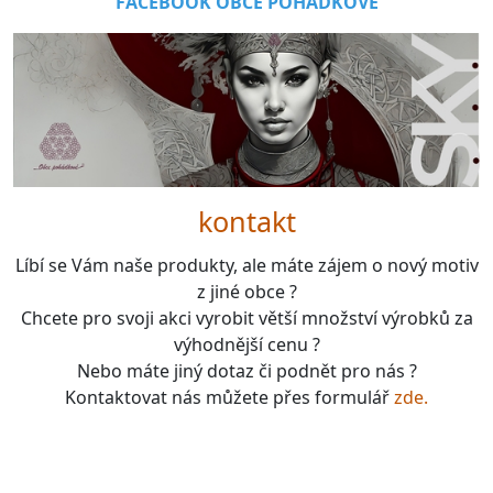
FACEBOOK OBCE POHÁDKOVÉ
kontakt
Líbí se Vám naše produkty, ale máte zájem o nový motiv
z jiné obce ?
Chcete pro svoji akci vyrobit větší množství výrobků za
výhodnější cenu ?
Nebo máte jiný dotaz či podnět pro nás ?
Kontaktovat nás můžete přes formulář
zde.
boardgames, fotbal, slavie, viktorka, sparta, dukla,
kolová, bike, motorbike, unicycle, e-bike, kalimba,