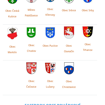
Obec
Město
Obec Srby
Obec Srbice
Obec Česká
Křenovy
Poběžovice
Kubice
Obec
Obec
Obec Puclice
Obec
Obec
Trhanov
Chodov
Osvračín
Merklín
Obec
Obec
Obec
Lužany
Čečovice
Chrastavice