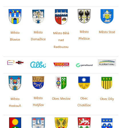
Město
Město Stod
Město
Město
Město Bělá
Přeštice
Domažlice
Blovice
nad
Radbuzou
Město
Obec
Obec Meclov
Obec Díly
Město
Holýšov
Chotěšov
Hostouň