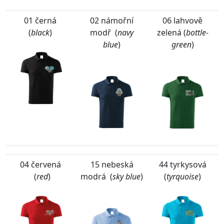
01 černá
02 námořní
06 lahvově
(
black
)
modř (
navy
zelená (
bottle-
blue
)
green
)
04 červená
15 nebeská
44 tyrkysová
(
red
)
modrá (
sky blue
)
(
tyrquoise
)