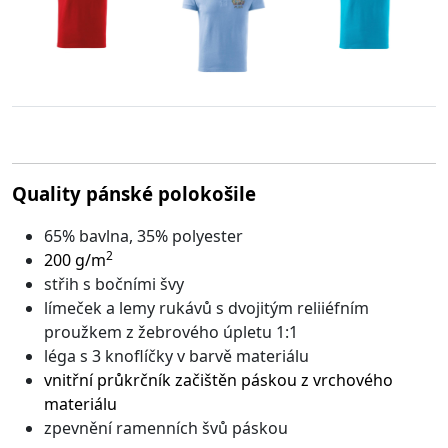
Quality pánské polokošile
65% bavlna, 35% polyester
2
200 g/m
střih s bočními švy
límeček a lemy rukávů s dvojitým reliiéfním
proužkem z žebrového úpletu 1:1
léga s 3 knoflíčky v barvě materiálu
vnitřní průkrčník začištěn páskou z vrchového
materiálu
zpevnění ramenních švů páskou