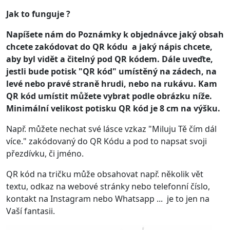
Jak to funguje ?
Napíšete nám do Poznámky k objednávce jaký obsah
chcete zakódovat do QR kódu a jaký nápis chcete,
aby byl vidět a čitelný pod QR kódem. Dále uveďte,
jestli bude potisk "QR kód" umístěný na zádech, na
levé nebo pravé straně hrudi, nebo na rukávu. Kam
QR kód umístit můžete vybrat podle obrázku níže.
Minimální velikost potisku QR kód je 8 cm na výšku.
Např. můžete nechat své lásce vzkaz "Miluju Tě čím dál
více." zakódovaný do QR Kódu a pod to napsat svoji
přezdívku, či jméno.
QR kód na tričku může obsahovat např. několik vět
textu, odkaz na webové stránky nebo telefonní číslo,
kontakt na Instagram nebo Whatsapp ... je to jen na
Vaší fantasii.