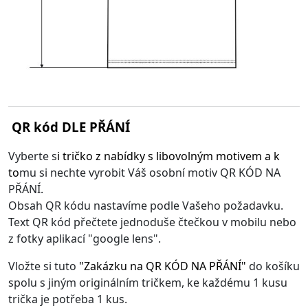
QR kód DLE PŘÁNÍ
Vyberte s
i
tričko z nabídky s libovolným motivem
a k
to
mu si nechte vyrobit Váš osobní motiv QR KÓD NA
PŘÁNÍ.
Obsah QR kódu nastavíme podle Vašeho požadavku.
Text QR kód přečtete jednoduše čtečkou v mobilu nebo
z fotky aplikací "google lens".
Vložte si tuto
"
Zakázku na QR KÓD NA PŘÁNÍ
"
do košíku
spolu s jiným originálním tričkem, ke každému 1 kusu
trička je potřeba 1 kus.