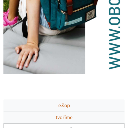
e.šop
tvoříme