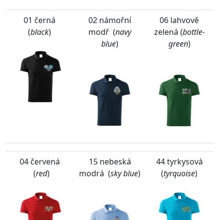
01 černá
02 námořní
06 lahvově
(
black
)
modř (
navy
zelená (
bottle-
blue
)
green
)
04 červená
15 nebeská
44 tyrkysová
(
red
)
modrá (
sky blue
)
(
tyrquoise
)