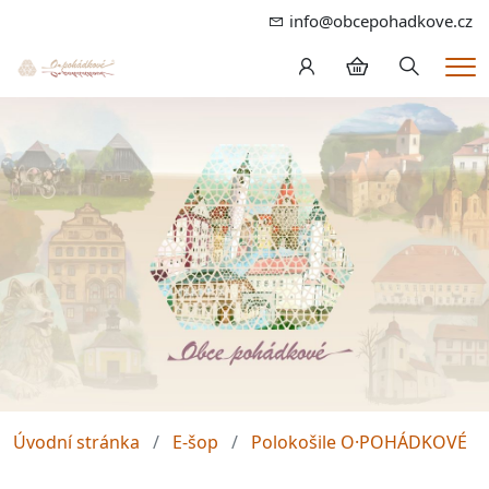
info@obcepohadkove.cz
Hledání
Me
Úvodní stránka
E-šop
Polokošile O·POHÁDKOVÉ