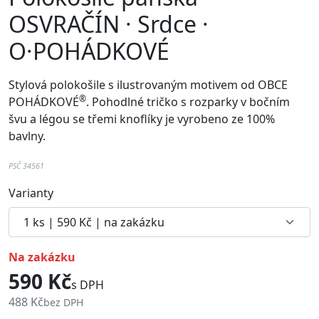
OSVRAČÍN · Srdce ·
O·POHÁDKOVÉ
Stylová polokošile s ilustrovaným motivem od
OBCE
®
POHÁDKOVÉ
. Pohodlné
tričko
s rozparky v bočním
švu a
légou se třemi knoflíky je vyrobeno ze 100%
bavlny.
PSČ 34561
Varianty
na zakázku
590 Kč
s DPH
488 Kč
bez DPH