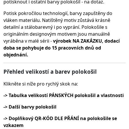
potisknout i ostatní barvy polokošil - na dotaz.
Potisk pokročilou technologií, barvy zapuštěny do
vláken materiálu.
Natištěný motiv zůstává krásně
detailní a stálobarevný i po vyprání. Polokošile s
originálním designovým motivem jsou manuálně
vyráběna v malé sérii -
výrobek NA ZAKÁZKU, dodací
doba se pohybuje do 15 pracovních dnů od
objednání.
Přehled velikostí a barev polokošil
Klikněte si níže pro rychlý skok na:
-> Tabulka velikostí PÁNSKÝCH polokošil a vlastnosti
-> Další barvy polokošil
-> Doplňkový QR-KÓD DLE PŘÁNÍ na polokošile se
vzkazem