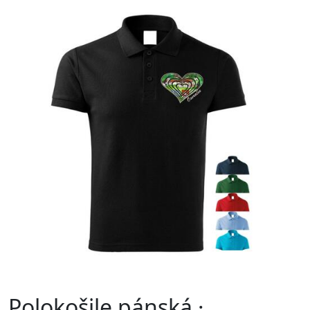
Polokošile pánská ·