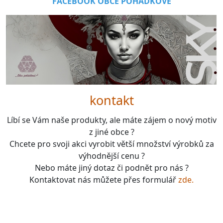
FACEBOOK OBCE POHÁDKOVÉ
kontakt
Líbí se Vám naše produkty, ale máte zájem o nový motiv
z jiné obce ?
Chcete pro svoji akci vyrobit větší množství výrobků za
výhodnější cenu ?
Nebo máte jiný dotaz či podnět pro nás ?
Kontaktovat nás můžete přes formulář
zde.
boardgames, fotbal, slavie, viktorka, sparta, dukla,
kolová, bike, motorbike, unicycle, e-bike, kalimba,