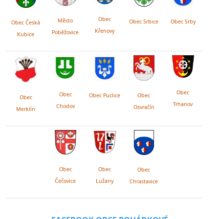
Obec
Město
Obec Srby
Obec Srbice
Obec Česká
Křenovy
Poběžovice
Kubice
Obec
Obec
Obec Puclice
Obec
Obec
Trhanov
Chodov
Osvračín
Merklín
Obec
Obec
Obec
Lužany
Čečovice
Chrastavice