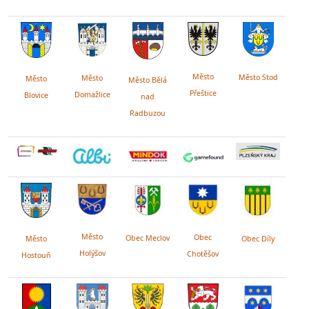
Město
Město Stod
Město
Město
Město Bělá
Přeštice
Domažlice
Blovice
nad
Radbuzou
Město
Obec
Obec Meclov
Obec Díly
Město
Holýšov
Chotěšov
Hostouň