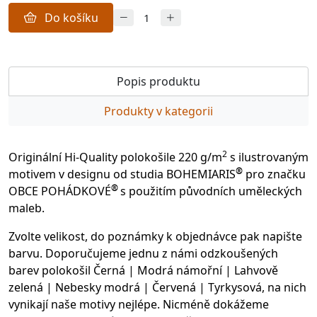
Do košíku
Popis produktu
Produkty v kategorii
2
Originální Hi-Quality polokošile 220 g/m
s ilustrovaným
®
motivem v designu od studia BOHEMIARIS
pro značku
®
OBCE POHÁDKOVÉ
s použitím původních uměleckých
maleb.
Zvolte velikost, do poznámky k objednávce pak napište
barvu. Doporučujeme jednu z námi odzkoušených
barev polokošil Černá | Modrá námořní | Lahvově
zelená | Nebesky modrá | Červená | Tyrkysová, na nich
vynikají naše motivy nejlépe. Nicméně dokážeme