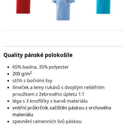
Quality pánské polokošile
65% bavlna, 35% polyester
2
200 g/m
střih s bočními švy
límeček a lemy rukávů s dvojitým reliiéfním
proužkem z žebrového úpletu 1:1
léga s 3 knoflíčky v barvě materiálu
vnitřní průkrčník začištěn páskou z vrchového
materiálu
zpevnění ramenních švů páskou