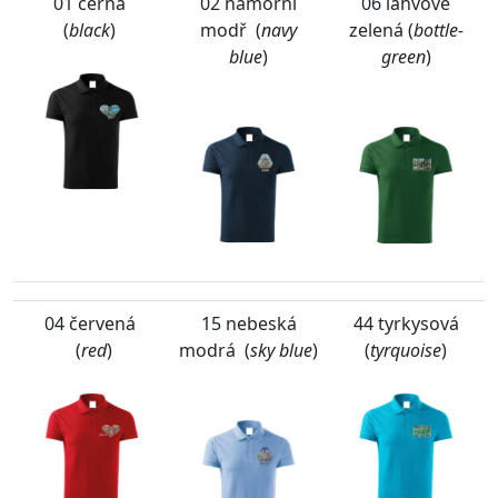
01 černá
02 námořní
06 lahvově
(
black
)
modř (
navy
zelená (
bottle-
blue
)
green
)
04 červená
15 nebeská
44 tyrkysová
(
red
)
modrá (
sky blue
)
(
tyrquoise
)