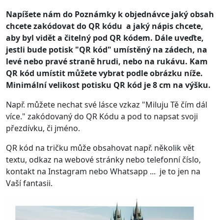
Napíšete nám do Poznámky k objednávce jaký obsah
chcete zakódovat do QR kódu a jaký nápis chcete,
aby byl vidět a čitelný pod QR kódem. Dále uveďte,
jestli bude potisk "QR kód" umístěný na zádech, na
levé nebo pravé straně hrudi, nebo na rukávu. Kam
QR kód umístit můžete vybrat podle obrázku níže.
Minimální velikost potisku QR kód je 8 cm na výšku.
Např. můžete nechat své lásce vzkaz "Miluju Tě čím dál
více." zakódovaný do QR Kódu a pod to napsat svoji
přezdívku, či jméno.
QR kód na tričku může obsahovat např. několik vět
textu, odkaz na webové stránky nebo telefonní číslo,
kontakt na Instagram nebo Whatsapp ... je to jen na
Vaší fantasii.