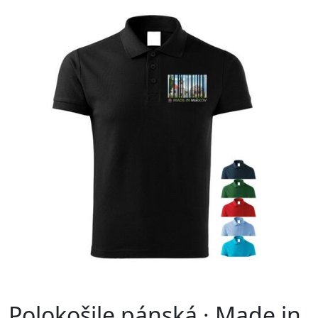
Polokošile pánská · Made in