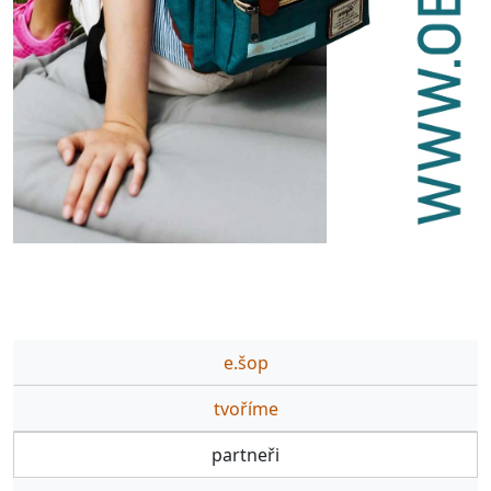
e.šop
tvoříme
partneři