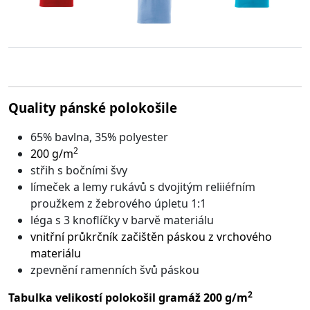
Quality pánské polokošile
65% bavlna, 35% polyester
2
200 g/m
střih s bočními švy
límeček a lemy rukávů s dvojitým reliiéfním
proužkem z žebrového úpletu 1:1
léga s 3 knoflíčky v barvě materiálu
vnitřní průkrčník začištěn páskou z vrchového
materiálu
zpevnění ramenních švů páskou
2
Tabulka velikostí polokošil gramáž 200 g/m