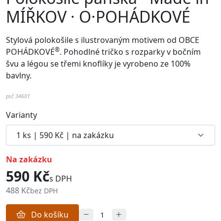
MÍŘKOV · O·POHÁDKOVÉ
Stylová polokošile s ilustrovaným motivem od
OBCE
®
POHÁDKOVÉ
. Pohodlné
tričko
s rozparky v bočním
švu a
légou se třemi knoflíky je vyrobeno ze 100%
bavlny.
psč 34601
Varianty
na zakázku
590 Kč
s DPH
488 Kč
bez DPH
Do košíku