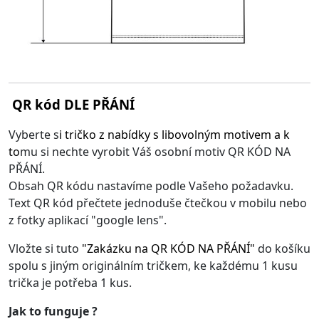
QR kód DLE PŘÁNÍ
Vyberte s
i
tričko z nabídky s libovolným motivem
a k
to
mu si nechte vyrobit Váš osobní motiv QR KÓD NA
PŘÁNÍ.
Obsah QR kódu nastavíme podle Vašeho požadavku.
Text QR kód přečtete jednoduše čtečkou v mobilu nebo
z fotky aplikací "google lens".
Vložte si tuto
"
Zakázku na QR KÓD NA PŘÁNÍ
"
do košíku
spolu s jiným originálním tričkem, ke každému 1 kusu
trička je potřeba 1 kus.
Jak to funguje ?