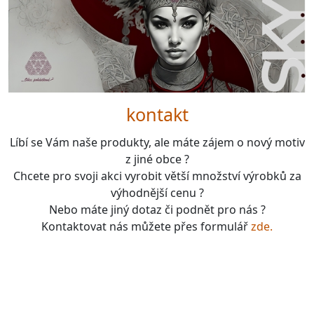
kontakt
Líbí se Vám naše produkty, ale máte zájem o nový motiv
z jiné obce ?
Chcete pro svoji akci vyrobit větší množství výrobků za
výhodnější cenu ?
Nebo máte jiný dotaz či podnět pro nás ?
Kontaktovat nás můžete přes formulář
zde.
boardgames, fotbal, slavie, viktorka, sparta, dukla,
kolová, bike, motorbike, unicycle, e-bike, kalimba,
nástroje, vesnička má pohádková, pohádkové česko,
pohádková plzeň, pohádková praha, česko, čechy,