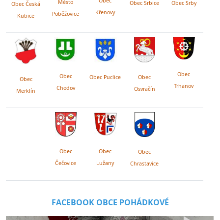
Obec
Město
Obec Srby
Obec Srbice
Obec Česká
Křenovy
Poběžovice
Kubice
Obec
Obec
Obec Puclice
Obec
Obec
Trhanov
Chodov
Osvračín
Merklín
Obec
Obec
Obec
Lužany
Čečovice
Chrastavice
FACEBOOK OBCE POHÁDKOVÉ