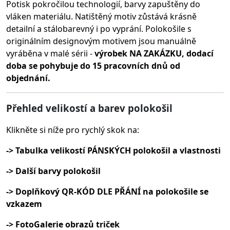
Potisk pokročilou technologií, barvy zapuštěny do
vláken materiálu.
Natištěný motiv zůstává krásně
detailní a stálobarevný i po vyprání. Polokošile s
originálním designovým motivem jsou manuálně
vyráběna v malé sérii -
výrobek NA ZAKÁZKU, dodací
doba se pohybuje do 15 pracovních dnů od
objednání.
Přehled velikostí a barev polokošil
Klikněte si níže pro rychlý skok na:
-> Tabulka velikostí PÁNSKÝCH polokošil a vlastnosti
-> Další barvy polokošil
-> Doplňkový QR-KÓD DLE PŘÁNÍ na polokošile se
vzkazem
-> FotoGalerie obrazů triček