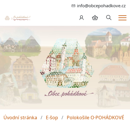
info@obcepohadkove.cz
Hledání
Me
Úvodní stránka
E-šop
Polokošile O·POHÁDKOVÉ