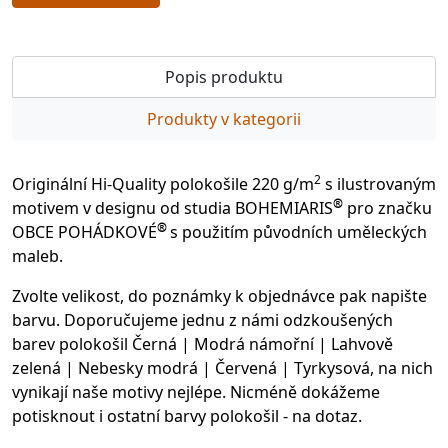
Popis produktu
Produkty v kategorii
2
Originální Hi-Quality polokošile 220 g/m
s ilustrovaným
®
motivem v designu od studia BOHEMIARIS
pro značku
®
OBCE POHÁDKOVÉ
s použitím původních uměleckých
maleb.
Zvolte velikost, do poznámky k objednávce pak napište
barvu. Doporučujeme jednu z námi odzkoušených
barev polokošil Černá | Modrá námořní | Lahvově
zelená | Nebesky modrá | Červená | Tyrkysová, na nich
vynikají naše motivy nejlépe. Nicméně dokážeme
potisknout i ostatní barvy polokošil - na dotaz.