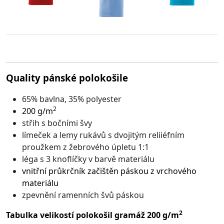
Quality pánské polokošile
65% bavlna, 35% polyester
2
200 g/m
střih s bočními švy
límeček a lemy rukávů s dvojitým reliiéfním
proužkem z žebrového úpletu 1:1
léga s 3 knoflíčky v barvě materiálu
vnitřní průkrčník začištěn páskou z vrchového
materiálu
zpevnění ramenních švů páskou
2
Tabulka velikostí polokošil gramáž 200 g/m