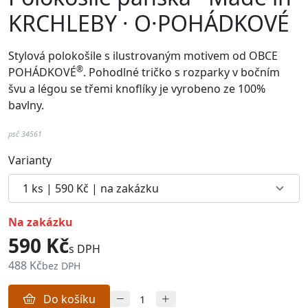
KRCHLEBY · O·POHÁDKOVÉ
Stylová polokošile s ilustrovaným motivem od
OBCE
®
POHÁDKOVÉ
. Pohodlné
tričko
s rozparky v bočním
švu a
légou se třemi knoflíky je vyrobeno ze 100%
bavlny.
psč 34561
Varianty
na zakázku
590 Kč
s DPH
488 Kč
bez DPH
Do košíku