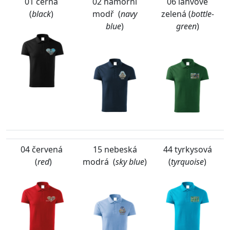
01 černá
02 námořní
06 lahvově
(
black
)
modř (
navy
zelená (
bottle-
blue
)
green
)
04 červená
15 nebeská
44 tyrkysová
(
red
)
modrá (
sky blue
)
(
tyrquoise
)