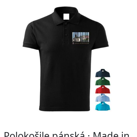
Polokošile pánská · Made in