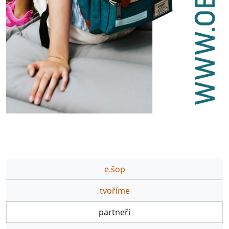
e.šop
tvoříme
partneři