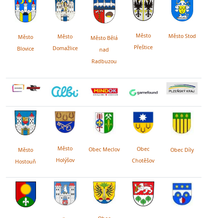
Město
Město Stod
Město
Město
Město Bělá
Přeštice
Domažlice
Blovice
nad
Radbuzou
Město
Obec
Obec Meclov
Obec Díly
Město
Holýšov
Chotěšov
Hostouň