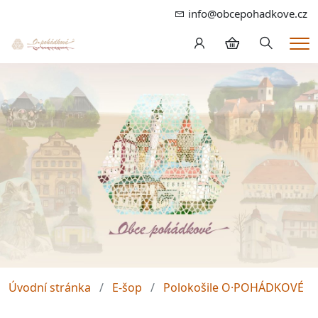
info@obcepohadkove.cz
Hledání
Me
Úvodní stránka
E-šop
Polokošile O·POHÁDKOVÉ