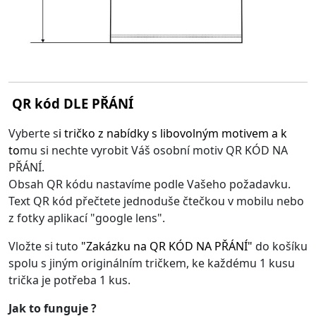
QR kód DLE PŘÁNÍ
Vyberte s
i
tričko z nabídky s libovolným motivem
a k
to
mu si nechte vyrobit Váš osobní motiv QR KÓD NA
PŘÁNÍ.
Obsah QR kódu nastavíme podle Vašeho požadavku.
Text QR kód přečtete jednoduše čtečkou v mobilu nebo
z fotky aplikací "google lens".
Vložte si tuto
"
Zakázku na QR KÓD NA PŘÁNÍ
"
do košíku
spolu s jiným originálním tričkem, ke každému 1 kusu
trička je potřeba 1 kus.
Jak to funguje ?