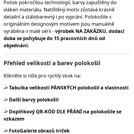
Potisk pokročilou technologií, barvy zapuštěny do
vláken materiálu.
Natištěný motiv zůstává krásně
detailní a stálobarevný i po vyprání. Polokošile s
originálním designovým motivem jsou manuálně
vyráběna v malé sérii -
výrobek NA ZAKÁZKU, dodací
doba se pohybuje do 15 pracovních dnů od
objednání.
Přehled velikostí a barev polokošil
Klikněte si níže pro rychlý skok na:
-> Tabulka velikostí PÁNSKÝCH polokošil a vlastnosti
-> Další barvy polokošil
-> Doplňkový QR-KÓD DLE PŘÁNÍ na polokošile se
vzkazem
-> FotoGalerie obrazů triček