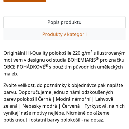
Popis produktu
Produkty v kategorii
2
Originální Hi-Quality polokošile 220 g/m
s ilustrovaným
®
motivem v designu od studia BOHEMIARIS
pro značku
®
OBCE POHÁDKOVÉ
s použitím původních uměleckých
maleb.
Zvolte velikost, do poznámky k objednávce pak napište
barvu. Doporučujeme jednu z námi odzkoušených
barev polokošil Černá | Modrá námořní | Lahvově
zelená | Nebesky modrá | Červená | Tyrkysová, na nich
vynikají naše motivy nejlépe. Nicméně dokážeme
potisknout i ostatní barvy polokošil - na dotaz.