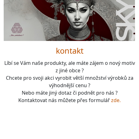
kontakt
Líbí se Vám naše produkty, ale máte zájem o nový motiv
z jiné obce ?
Chcete pro svoji akci vyrobit větší množství výrobků za
výhodnější cenu ?
Nebo máte jiný dotaz či podnět pro nás ?
Kontaktovat nás můžete přes formulář
zde.
boardgames, fotbal, slavie, viktorka, sparta, dukla,
kolová, bike, motorbike, unicycle, e-bike, kalimba,
nástroje, vesnička má pohádková, pohádkové česko,
pohádková plzeň, pohádková praha, česko, čechy,