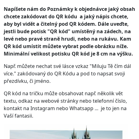
Napíšete nám do Poznámky k objednávce jaký obsah
chcete zakódovat do QR kódu a jaký nápis chcete,
aby byl vidět a čitelný pod QR kódem. Dále uveďte,
jestli bude potisk "QR kód" umístěný na zádech, na
levé nebo pravé straně hrudi, nebo na rukávu. Kam
QR kód umístit můžete vybrat podle obrázku níže.
Minimální velikost potisku QR kód je 8 cm na výšku.
Např. můžete nechat své lásce vzkaz "Miluju Tě čím dál
více." zakódovaný do QR Kódu a pod to napsat svoji
přezdívku, či jméno.
QR kód na tričku může obsahovat např. několik vět
textu, odkaz na webové stránky nebo telefonní číslo,
kontakt na Instagram nebo Whatsapp ... je to jen na
Vaší fantasii.