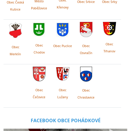
Obec
Město
Obec Srby
Obec Srbice
Obec Česká
Křenovy
Poběžovice
Kubice
Obec
Obec
Obec Puclice
Obec
Obec
Trhanov
Chodov
Osvračín
Merklín
Obec
Obec
Obec
Lužany
Čečovice
Chrastavice
FACEBOOK OBCE POHÁDKOVÉ