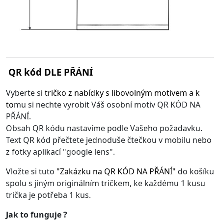
QR kód DLE PŘÁNÍ
Vyberte s
i
tričko z nabídky s libovolným motivem
a k
to
mu si nechte vyrobit Váš osobní motiv QR KÓD NA
PŘÁNÍ.
Obsah QR kódu nastavíme podle Vašeho požadavku.
Text QR kód přečtete jednoduše čtečkou v mobilu nebo
z fotky aplikací "google lens".
Vložte si tuto
"
Zakázku na QR KÓD NA PŘÁNÍ
"
do košíku
spolu s jiným originálním tričkem, ke každému 1 kusu
trička je potřeba 1 kus.
Jak to funguje ?