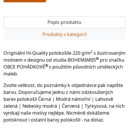
Popis produktu
Produkty v kategorii
2
Originální Hi-Quality polokošile 220 g/m
s ilustrovaným
®
motivem v designu od studia BOHEMIARIS
pro značku
®
OBCE POHÁDKOVÉ
s použitím původních uměleckých
maleb.
Zvolte velikost, do poznámky k objednávce pak napište
barvu. Doporučujeme jednu z námi odzkoušených
barev polokošil Černá | Modrá námořní | Lahvově
zelená | Nebesky modrá | Červená | Tyrkysová, na nich
vynikají naše motivy nejlépe. Nicméně dokážeme
potisknout i ostatní barvy polokošil - na dotaz.