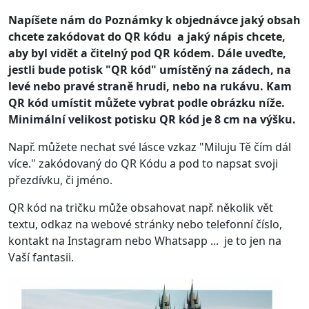
Napíšete nám do Poznámky k objednávce jaký obsah
chcete zakódovat do QR kódu a jaký nápis chcete,
aby byl vidět a čitelný pod QR kódem. Dále uveďte,
jestli bude potisk "QR kód" umístěný na zádech, na
levé nebo pravé straně hrudi, nebo na rukávu. Kam
QR kód umístit můžete vybrat podle obrázku níže.
Minimální velikost potisku QR kód je 8 cm na výšku.
Např. můžete nechat své lásce vzkaz "Miluju Tě čím dál
více." zakódovaný do QR Kódu a pod to napsat svoji
přezdívku, či jméno.
QR kód na tričku může obsahovat např. několik vět
textu, odkaz na webové stránky nebo telefonní číslo,
kontakt na Instagram nebo Whatsapp ... je to jen na
Vaší fantasii.