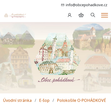
info@obcepohadkove.cz
Hledání
Me
Úvodní stránka
E-šop
Polokošile O·POHÁDKOVÉ