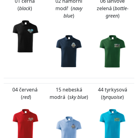
01 černá
02 námořní
06 lahvově
(
black
)
modř (
navy
zelená (
bottle-
blue
)
green
)
04 červená
15 nebeská
44 tyrkysová
(
red
)
modrá (
sky blue
)
(
tyrquoise
)