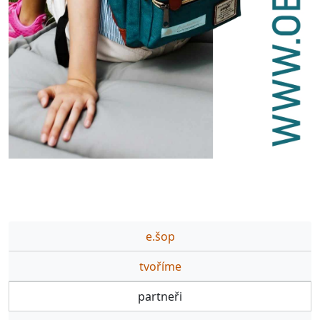
e.šop
tvoříme
partneři