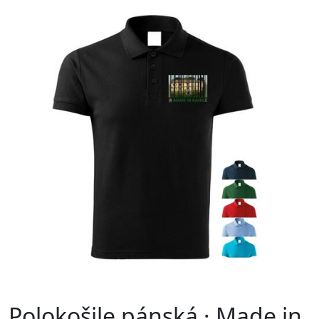
Polokošile pánská · Made in