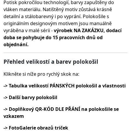
Potisk pokročilou technologií, barvy zapuštěny do
vláken materiálu.
Natištěný motiv zůstává krásně
detailní a stálobarevný i po vyprání. Polokošile s
originálním designovým motivem jsou manuálně
vyráběna v malé sérii -
výrobek NA ZAKÁZKU, dodací
doba se pohybuje do 15 pracovních dnů od
objednání.
Přehled velikostí a barev polokošil
Klikněte si níže pro rychlý skok na:
-> Tabulka velikostí PÁNSKÝCH polokošil a vlastnosti
-> Další barvy polokošil
-> Doplňkový QR-KÓD DLE PŘÁNÍ na polokošile se
vzkazem
-> FotoGalerie obrazů triček