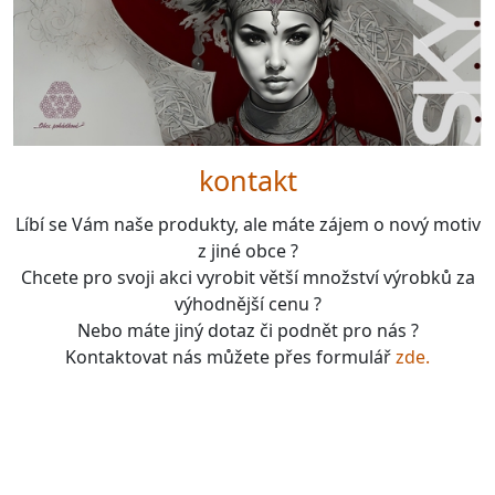
kontakt
Líbí se Vám naše produkty, ale máte zájem o nový motiv
z jiné obce ?
Chcete pro svoji akci vyrobit větší množství výrobků za
výhodnější cenu ?
Nebo máte jiný dotaz či podnět pro nás ?
Kontaktovat nás můžete přes formulář
zde.
boardgames, fotbal, slavie, viktorka, sparta, dukla,
kolová, bike, motorbike, unicycle, e-bike, kalimba,
nástroje, vesnička má pohádková, pohádkové česko,
pohádková plzeň, pohádková praha, česko, čechy,