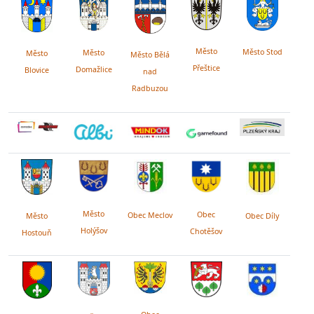
Město
Město Stod
Město
Město
Město Bělá
Přeštice
Domažlice
Blovice
nad
Radbuzou
Město
Obec
Obec Meclov
Obec Díly
Město
Holýšov
Chotěšov
Hostouň