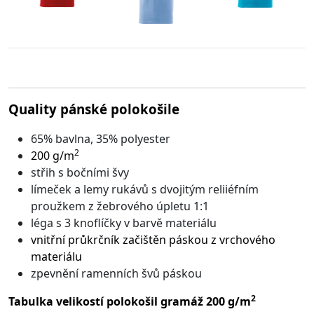
Quality pánské polokošile
65% bavlna, 35% polyester
2
200 g/m
střih s bočními švy
límeček a lemy rukávů s dvojitým reliiéfním
proužkem z žebrového úpletu 1:1
léga s 3 knoflíčky v barvě materiálu
vnitřní průkrčník začištěn páskou z vrchového
materiálu
zpevnění ramenních švů páskou
2
Tabulka velikostí polokošil gramáž 200 g/m