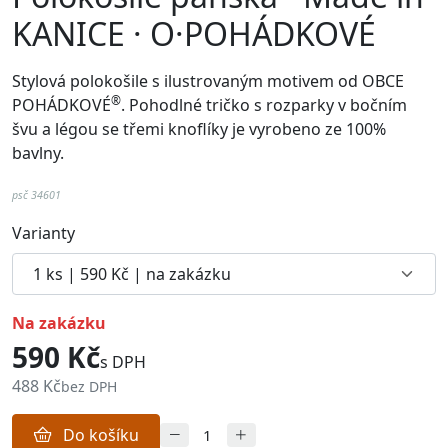
KANICE · O·POHÁDKOVÉ
Stylová polokošile s ilustrovaným motivem od
OBCE
®
POHÁDKOVÉ
. Pohodlné
tričko
s rozparky v bočním
švu a
légou se třemi knoflíky je vyrobeno ze 100%
bavlny.
psč 34601
Varianty
na zakázku
590 Kč
s DPH
488 Kč
bez DPH
Do košíku