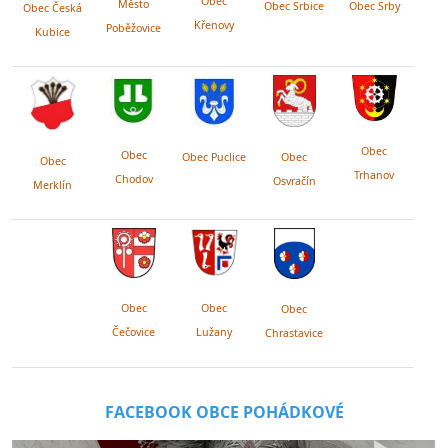
Obec
Město
Obec Srby
Obec Srbice
Obec Česká
Křenovy
Poběžovice
Kubice
Obec
Obec
Obec Puclice
Obec
Obec
Trhanov
Chodov
Osvračín
Merklín
Obec
Obec
Obec
Lužany
Čečovice
Chrastavice
FACEBOOK OBCE POHÁDKOVÉ