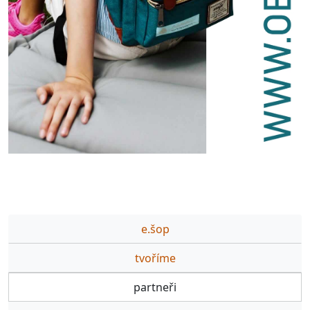
e.šop
tvoříme
partneři