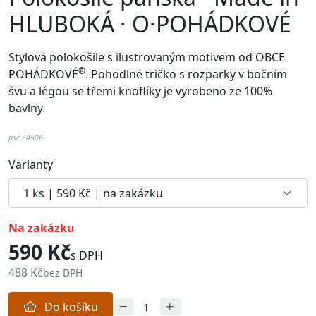
HLUBOKÁ · O·POHÁDKOVÉ
Stylová polokošile s ilustrovaným motivem od
OBCE
®
POHÁDKOVÉ
. Pohodlné
tričko
s rozparky v bočním
švu a
légou se třemi knoflíky je vyrobeno ze 100%
bavlny.
psč 34506
Varianty
na zakázku
590 Kč
s DPH
488 Kč
bez DPH
Do košíku