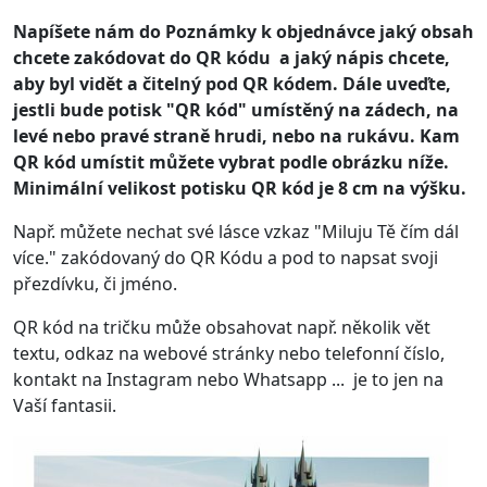
Napíšete nám do Poznámky k objednávce jaký obsah
chcete zakódovat do QR kódu a jaký nápis chcete,
aby byl vidět a čitelný pod QR kódem. Dále uveďte,
jestli bude potisk "QR kód" umístěný na zádech, na
levé nebo pravé straně hrudi, nebo na rukávu. Kam
QR kód umístit můžete vybrat podle obrázku níže.
Minimální velikost potisku QR kód je 8 cm na výšku.
Např. můžete nechat své lásce vzkaz "Miluju Tě čím dál
více." zakódovaný do QR Kódu a pod to napsat svoji
přezdívku, či jméno.
QR kód na tričku může obsahovat např. několik vět
textu, odkaz na webové stránky nebo telefonní číslo,
kontakt na Instagram nebo Whatsapp ... je to jen na
Vaší fantasii.