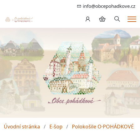
info@obcepohadkove.cz
Hledání
Me
Úvodní stránka
E-šop
Polokošile O·POHÁDKOVÉ