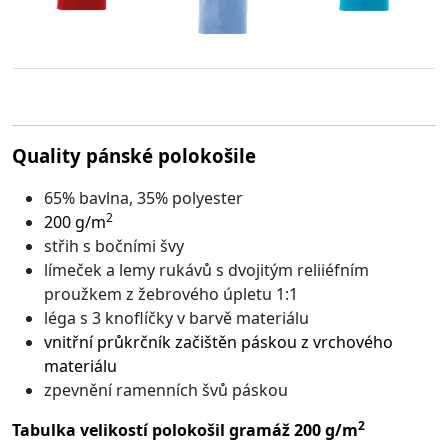
Quality pánské polokošile
65% bavlna, 35% polyester
2
200 g/m
střih s bočními švy
límeček a lemy rukávů s dvojitým reliiéfním
proužkem z žebrového úpletu 1:1
léga s 3 knoflíčky v barvě materiálu
vnitřní průkrčník začištěn páskou z vrchového
materiálu
zpevnění ramenních švů páskou
2
Tabulka velikostí polokošil gramáž 200 g/m