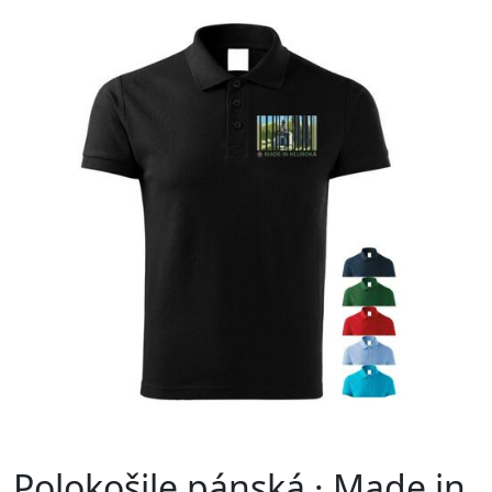
Polokošile pánská · Made in