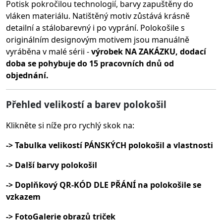
Potisk pokročilou technologií, barvy zapuštěny do
vláken materiálu.
Natištěný motiv zůstává krásně
detailní a stálobarevný i po vyprání. Polokošile s
originálním designovým motivem jsou manuálně
vyráběna v malé sérii -
výrobek NA ZAKÁZKU, dodací
doba se pohybuje do 15 pracovních dnů od
objednání.
Přehled velikostí a barev polokošil
Klikněte si níže pro rychlý skok na:
-> Tabulka velikostí PÁNSKÝCH polokošil a vlastnosti
-> Další barvy polokošil
-> Doplňkový QR-KÓD DLE PŘÁNÍ na polokošile se
vzkazem
-> FotoGalerie obrazů triček