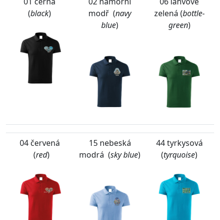
01 černá
02 námořní
06 lahvově
(
black
)
modř (
navy
zelená (
bottle-
blue
)
green
)
04 červená
15 nebeská
44 tyrkysová
(
red
)
modrá (
sky blue
)
(
tyrquoise
)