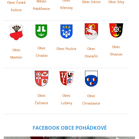
Obec
Město
Obec Srby
Obec Srbice
Obec Česká
Křenovy
Poběžovice
Kubice
Obec
Obec
Obec Puclice
Obec
Obec
Trhanov
Chodov
Osvračín
Merklín
Obec
Obec
Obec
Lužany
Čečovice
Chrastavice
FACEBOOK OBCE POHÁDKOVÉ