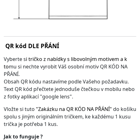
QR kód DLE PŘÁNÍ
Vyberte s
i
tričko z nabídky s libovolným motivem
a k
to
mu si nechte vyrobit Váš osobní motiv QR KÓD NA
PŘÁNÍ.
Obsah QR kódu nastavíme podle Vašeho požadavku.
Text QR kód přečtete jednoduše čtečkou v mobilu nebo
z fotky aplikací "google lens".
Vložte si tuto
"
Zakázku na QR KÓD NA PŘÁNÍ
"
do košíku
spolu s jiným originálním tričkem, ke každému 1 kusu
trička je potřeba 1 kus.
Jak to funguje ?