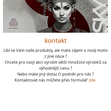
kontakt
Líbí se Vám naše produkty, ale máte zájem o nový motiv
z jiné obce ?
Chcete pro svoji akci vyrobit větší množství výrobků za
výhodnější cenu ?
Nebo máte jiný dotaz či podnět pro nás ?
Kontaktovat nás můžete přes formulář
zde.
boardgames, fotbal, slavie, viktorka, sparta, dukla,
kolová, bike, motorbike, unicycle, e-bike, kalimba,
nástroje, vesnička má pohádková, pohádkové česko,
pohádková plzeň, pohádková praha, česko, čechy,