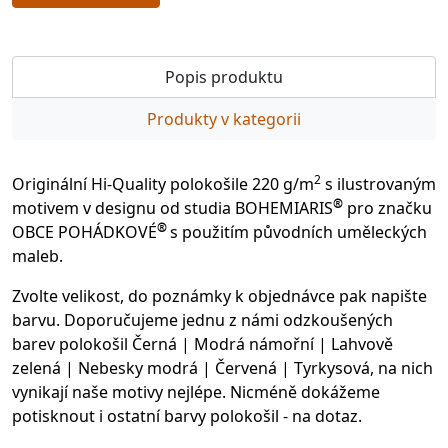
Popis produktu
Produkty v kategorii
2
Originální Hi-Quality polokošile 220 g/m
s ilustrovaným
®
motivem v designu od studia BOHEMIARIS
pro značku
®
OBCE POHÁDKOVÉ
s použitím původních uměleckých
maleb.
Zvolte velikost, do poznámky k objednávce pak napište
barvu. Doporučujeme jednu z námi odzkoušených
barev polokošil Černá | Modrá námořní | Lahvově
zelená | Nebesky modrá | Červená | Tyrkysová, na nich
vynikají naše motivy nejlépe. Nicméně dokážeme
potisknout i ostatní barvy polokošil - na dotaz.