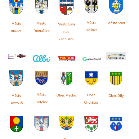
Město
Město Stod
Město
Město
Město Bělá
Přeštice
Domažlice
Blovice
nad
Radbuzou
Město
Obec
Obec Meclov
Obec Díly
Město
Holýšov
Chotěšov
Hostouň