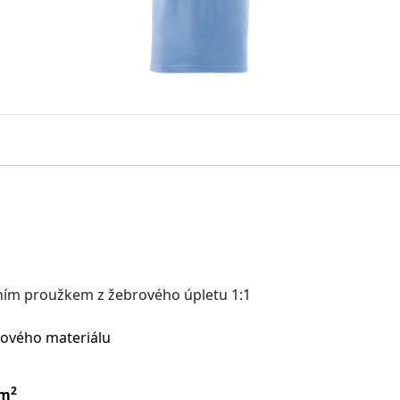
éfním proužkem z žebrového úpletu 1:1
chového materiálu
2
/m