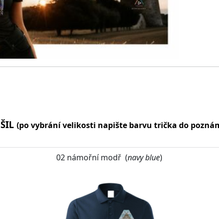
OŠIL
(po vybrání velikosti napište barvu trička do pozn
02 námořní modř (
navy blue
)