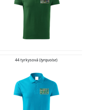
44 tyrkysová (
tyrquoise
)