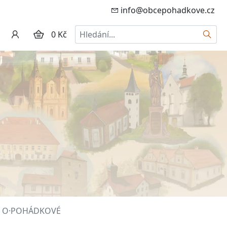
info@obcepohadkove.cz
Hledat
0 Kč
 · O·POHÁDKOVÉ