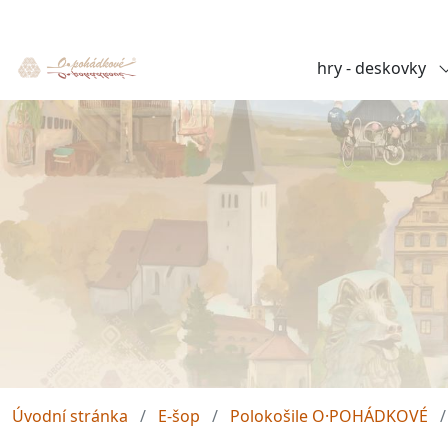
hry - deskovky
Úvodní stránka
E-šop
Polokošile O·POHÁDKOVÉ