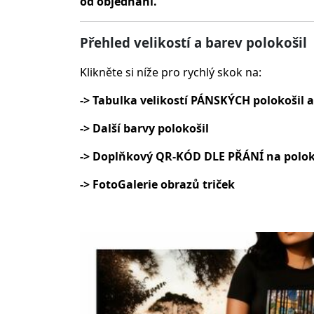
od objednání.
Přehled velikostí a barev polokošil
Klikněte si níže pro rychlý skok na:
-> Tabulka velikostí PÁNSKÝCH polokošil a
-> Další barvy polokošil
-> Doplňkový QR-KÓD DLE PŘÁNÍ na polok
-> FotoGalerie obrazů triček