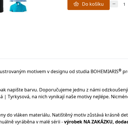
Do košíku
®
lustrovaným motivem v designu od studia BOHEMIARIS
pr
 pak napište barvu. Doporučujeme jednu z námi odzkoušen
 | Tyrkysová, na nich vynikají naše motivy nejlépe. Nicmén
ěny do vláken materiálu.
Natištěný motiv zůstává krásně deta
uálně vyráběna v malé sérii -
výrobek NA ZAKÁZKU, dodací