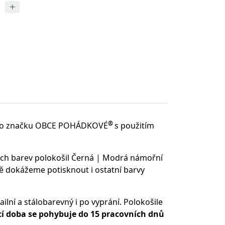
®
o značku OBCE POHÁDKOVÉ
s použitím
ých barev polokošil Černá | Modrá námořní
ě dokážeme potisknout i ostatní barvy
ilní a stálobarevný i po vyprání. Polokošile
 doba se pohybuje do 15 pracovních dnů