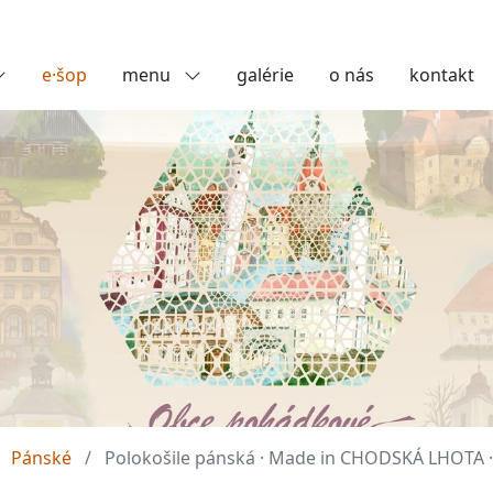
e·šop
menu
galérie
o nás
kontakt
Pánské
Polokošile pánská · Made in CHODSKÁ LHOTA