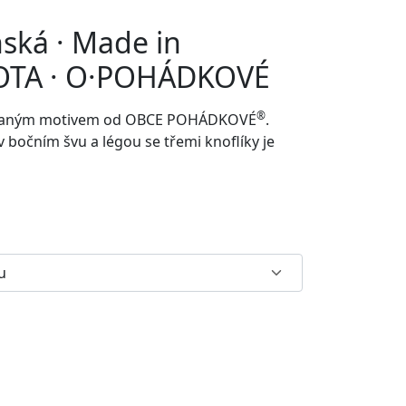
nská · Made in
TA · O·POHÁDKOVÉ
®
rovaným motivem od
OBCE POHÁDKOVÉ
.
v bočním švu a
légou se třemi knoflíky je