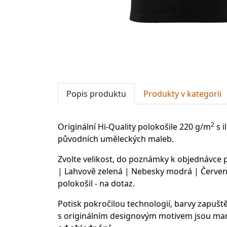
Popis produktu
Produkty v kategorii
2
Originální Hi-Quality polokošile 220 g/m
s i
původních uměleckých maleb.
Zvolte velikost, do poznámky k objednávce
| Lahvově zelená | Nebesky modrá | Červená
polokošil - na dotaz.
Potisk pokročilou technologií, barvy zapušt
s originálním designovým motivem jsou man