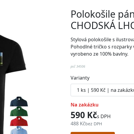
Polokošile pá
CHODSKÁ LHO
Stylová polokošile s ilust
Pohodlné
tričko
s rozparky 
vyrobeno ze 100% bavlny.
psč 34506
Varianty
na zakázku
590 Kč
s DPH
488 Kč
bez DPH