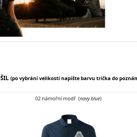
OŠIL
(po vybrání velikosti napište barvu trička do pozn
02 námořní modř (
navy blue
)