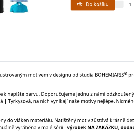
Do košíku
®
lustrovaným motivem v designu od studia BOHEMIARIS
pr
 pak napište barvu. Doporučujeme jednu z námi odzkoušen
 | Tyrkysová, na nich vynikají naše motivy nejlépe. Nicmén
ěny do vláken materiálu.
Natištěný motiv zůstává krásně deta
uálně vyráběna v malé sérii -
výrobek NA ZAKÁZKU, dodací