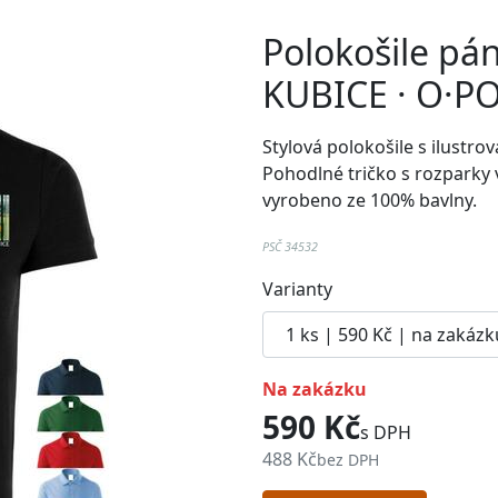
Polokošile pá
KUBICE · O·
Stylová polokošile s ilust
Pohodlné
tričko
s rozparky 
vyrobeno ze 100% bavlny.
PSČ 34532
Varianty
na zakázku
590 Kč
s DPH
488 Kč
bez DPH