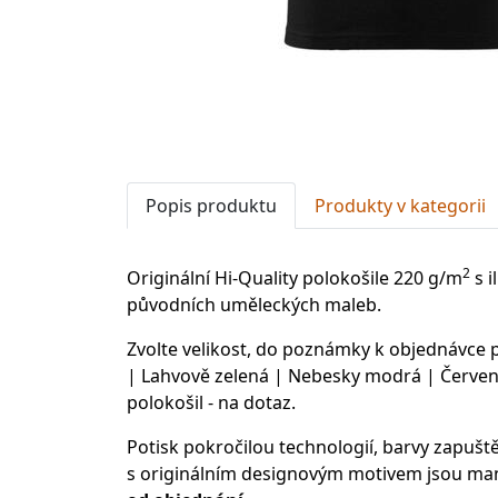
Popis produktu
Produkty v kategorii
2
Originální Hi-Quality polokošile 220 g/m
s i
původních uměleckých maleb.
Zvolte velikost, do poznámky k objednávce
| Lahvově zelená | Nebesky modrá | Červená
polokošil - na dotaz.
Potisk pokročilou technologií, barvy zapušt
s originálním designovým motivem jsou man