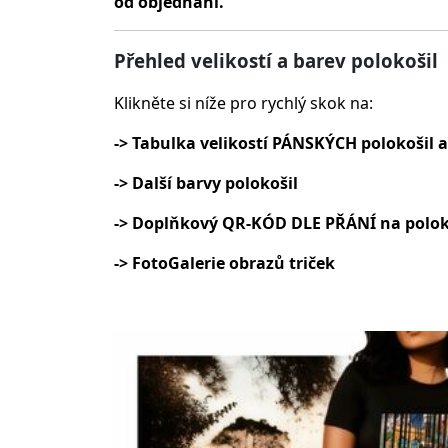
od objednání.
Přehled velikostí a barev polokošil
Klikněte si níže pro rychlý skok na:
-> Tabulka velikostí PÁNSKÝCH polokošil a
-> Další barvy polokošil
-> Doplňkový QR-KÓD DLE PŘÁNÍ na polok
-> FotoGalerie obrazů triček