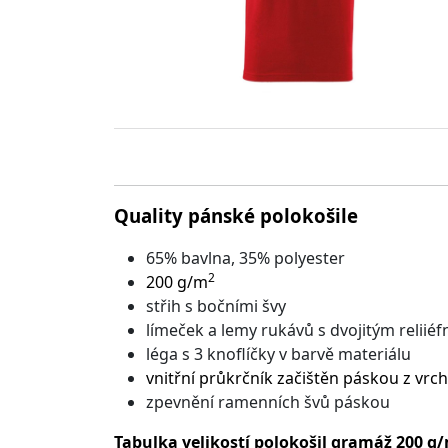
Quality pánské polokošile
65% bavlna, 35% polyester
2
200 g/m
střih s bočními švy
límeček a lemy rukávů s dvojitým relii
léga s 3 knoflíčky v barvě materiálu
vnitřní průkrčník začištěn páskou z vr
zpevnění ramenních švů páskou
Tabulka velikostí polokošil gramáž 200 g