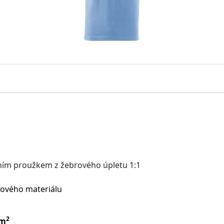
éfním proužkem z žebrového úpletu 1:1
chového materiálu
2
/m