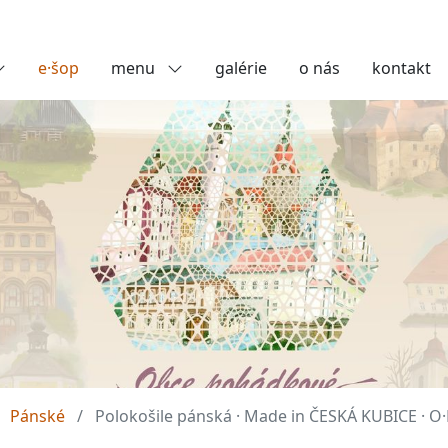
e·šop
menu
galérie
o nás
kontakt
Pánské
Polokošile pánská · Made in ČESKÁ KUBICE ·