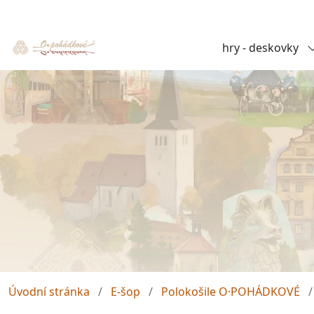
hry - deskovky
Úvodní stránka
E-šop
Polokošile O·POHÁDKOVÉ