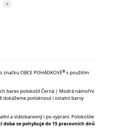
®
o značku OBCE POHÁDKOVÉ
s použitím
ých barev polokošil Černá | Modrá námořní
ě dokážeme potisknout i ostatní barvy
ilní a stálobarevný i po vyprání. Polokošile
 doba se pohybuje do 15 pracovních dnů