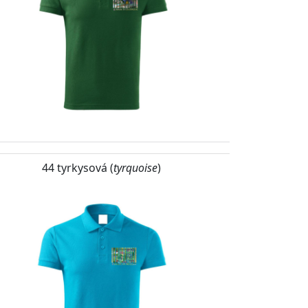
44 tyrkysová (
tyrquoise
)