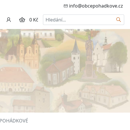
info@obcepohadkove.cz
Hledat
0 Kč
 O·POHÁDKOVÉ