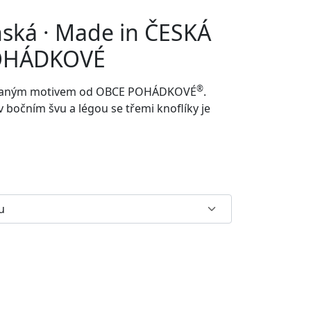
nská · Made in ČESKÁ
POHÁDKOVÉ
®
rovaným motivem od
OBCE POHÁDKOVÉ
.
v bočním švu a
légou se třemi knoflíky je