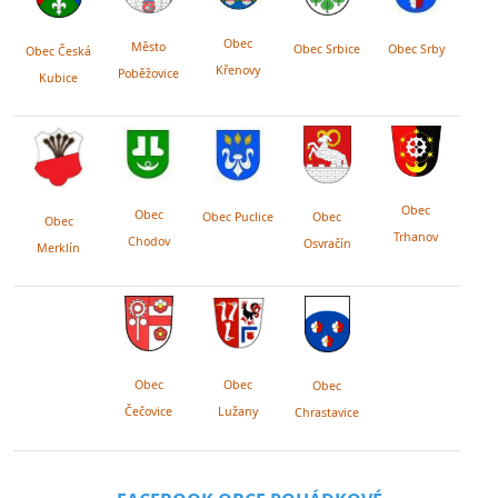
Obec
Město
Obec Srby
Obec Srbice
Obec Česká
Křenovy
Poběžovice
Kubice
Obec
Obec
Obec Puclice
Obec
Obec
Trhanov
Chodov
Osvračín
Merklín
Obec
Obec
Obec
Lužany
Čečovice
Chrastavice