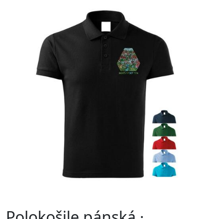
Polokošile pánská ·