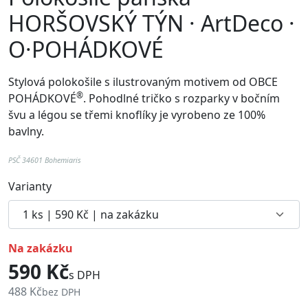
HORŠOVSKÝ TÝN · ArtDeco ·
O·POHÁDKOVÉ
Stylová polokošile s ilustrovaným motivem od
OBCE
®
POHÁDKOVÉ
. Pohodlné
tričko
s rozparky v bočním
švu a
légou se třemi knoflíky je vyrobeno ze 100%
bavlny.
PSČ 34601 Bohemiaris
Varianty
na zakázku
590 Kč
s DPH
488 Kč
bez DPH