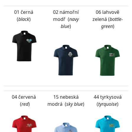
01 černá
02 námořní
06 lahvově
(
black
)
modř (
navy
zelená (
bottle-
blue
)
green
)
04 červená
15 nebeská
44 tyrkysová
(
red
)
modrá (
sky blue
)
(
tyrquoise
)