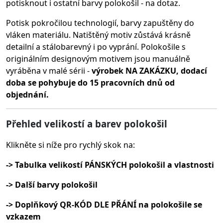
potisknout i ostatní barvy polokošil - na dotaz.
Potisk pokročilou technologií, barvy zapuštěny do
vláken materiálu.
Natištěný motiv zůstává krásně
detailní a stálobarevný i po vyprání. Polokošile s
originálním designovým motivem jsou manuálně
vyráběna v malé sérii -
výrobek NA ZAKÁZKU, dodací
doba se pohybuje do 15 pracovních dnů od
objednání.
Přehled velikostí a barev polokošil
Klikněte si níže pro rychlý skok na:
-> Tabulka velikostí PÁNSKÝCH polokošil a vlastnosti
-> Další barvy polokošil
-> Doplňkový QR-KÓD DLE PŘÁNÍ na polokošile se
vzkazem