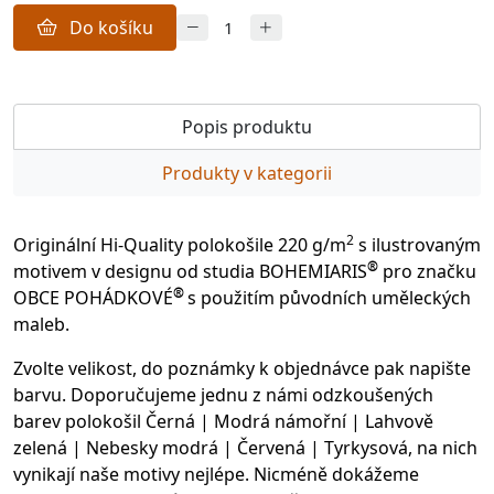
Do košíku
Popis produktu
Produkty v kategorii
2
Originální Hi-Quality polokošile 220 g/m
s ilustrovaným
®
motivem v designu od studia BOHEMIARIS
pro značku
®
OBCE POHÁDKOVÉ
s použitím původních uměleckých
maleb.
Zvolte velikost, do poznámky k objednávce pak napište
barvu. Doporučujeme jednu z námi odzkoušených
barev polokošil Černá | Modrá námořní | Lahvově
zelená | Nebesky modrá | Červená | Tyrkysová, na nich
vynikají naše motivy nejlépe. Nicméně dokážeme