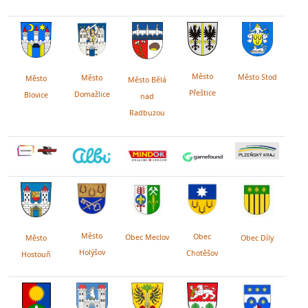
Město
Město Stod
Město
Město
Město Bělá
Přeštice
Domažlice
Blovice
nad
Radbuzou
Město
Obec
Obec Meclov
Obec Díly
Město
Holýšov
Chotěšov
Hostouň