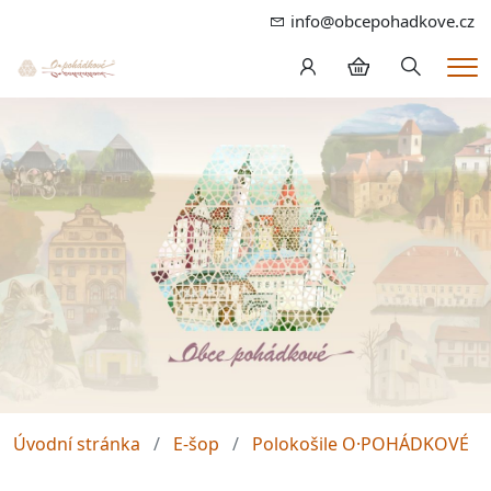
info@obcepohadkove.cz
Hledání
Me
Úvodní stránka
E-šop
Polokošile O·POHÁDKOVÉ