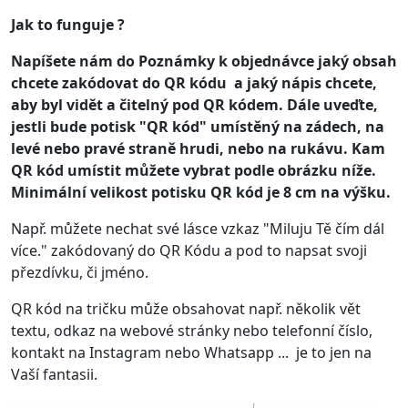
Jak to funguje ?
Napíšete nám do Poznámky k objednávce jaký obsah
chcete zakódovat do QR kódu a jaký nápis chcete,
aby byl vidět a čitelný pod QR kódem. Dále uveďte,
jestli bude potisk "QR kód" umístěný na zádech, na
levé nebo pravé straně hrudi, nebo na rukávu. Kam
QR kód umístit můžete vybrat podle obrázku níže.
Minimální velikost potisku QR kód je 8 cm na výšku.
Např. můžete nechat své lásce vzkaz "Miluju Tě čím dál
více." zakódovaný do QR Kódu a pod to napsat svoji
přezdívku, či jméno.
QR kód na tričku může obsahovat např. několik vět
textu, odkaz na webové stránky nebo telefonní číslo,
kontakt na Instagram nebo Whatsapp ... je to jen na
Vaší fantasii.