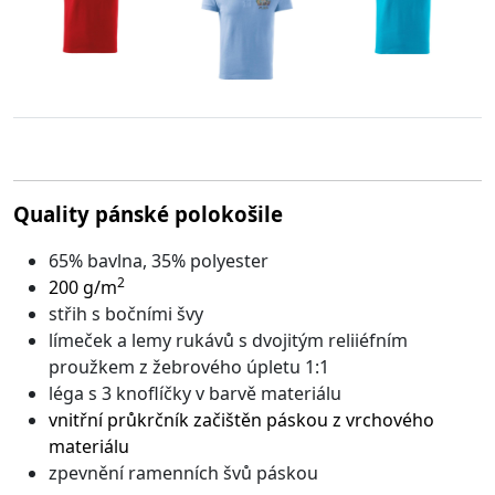
Quality pánské polokošile
65% bavlna, 35% polyester
2
200 g/m
střih s bočními švy
límeček a lemy rukávů s dvojitým reliiéfním
proužkem z žebrového úpletu 1:1
léga s 3 knoflíčky v barvě materiálu
vnitřní průkrčník začištěn páskou z vrchového
materiálu
zpevnění ramenních švů páskou