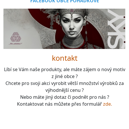
FACEBOOK OBCE POHÁDKOVÉ
kontakt
Líbí se Vám naše produkty, ale máte zájem o nový motiv
z jiné obce ?
Chcete pro svoji akci vyrobit větší množství výrobků za
výhodnější cenu ?
Nebo máte jiný dotaz či podnět pro nás ?
Kontaktovat nás můžete přes formulář
zde.
boardgames, fotbal, slavie, viktorka, sparta, dukla,
kolová, bike, motorbike, unicycle, e-bike, kalimba,