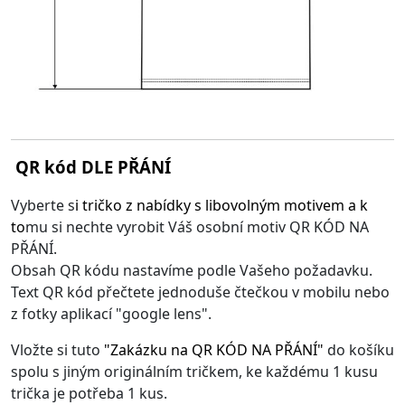
QR kód DLE PŘÁNÍ
Vyberte s
i
tričko z nabídky s libovolným motivem
a k
to
mu si nechte vyrobit Váš osobní motiv QR KÓD NA
PŘÁNÍ.
Obsah QR kódu nastavíme podle Vašeho požadavku.
Text QR kód přečtete jednoduše čtečkou v mobilu nebo
z fotky aplikací "google lens".
Vložte si tuto
"
Zakázku na QR KÓD NA PŘÁNÍ
"
do košíku
spolu s jiným originálním tričkem, ke každému 1 kusu
trička je potřeba 1 kus.