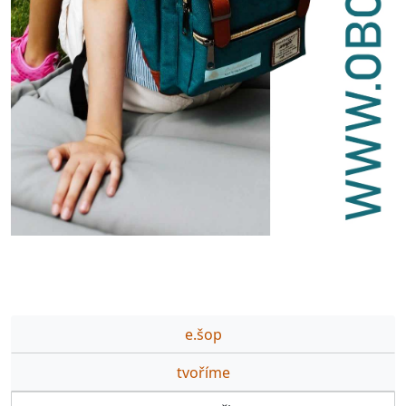
e.šop
tvoříme