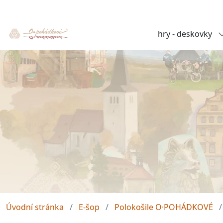
hry - deskovky
Úvodní stránka
E-šop
Polokošile O·POHÁDKOVÉ