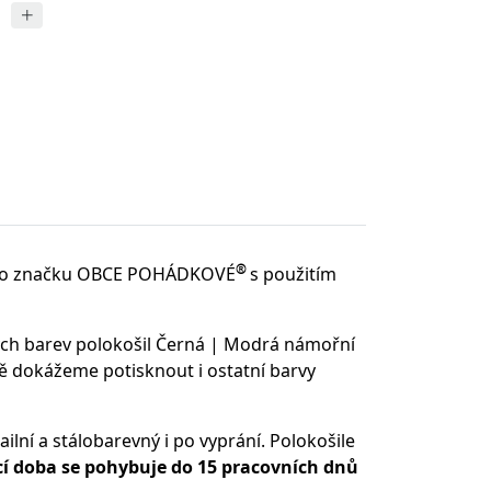
®
o značku OBCE POHÁDKOVÉ
s použitím
ých barev polokošil Černá | Modrá námořní
ě dokážeme potisknout i ostatní barvy
ilní a stálobarevný i po vyprání. Polokošile
 doba se pohybuje do 15 pracovních dnů