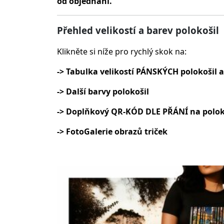
od objednání.
Přehled velikostí a barev polokošil
Klikněte si níže pro rychlý skok na:
-> Tabulka velikostí PÁNSKÝCH polokošil a
-> Další barvy polokošil
-> Doplňkový QR-KÓD DLE PŘÁNÍ na polok
-> FotoGalerie obrazů triček