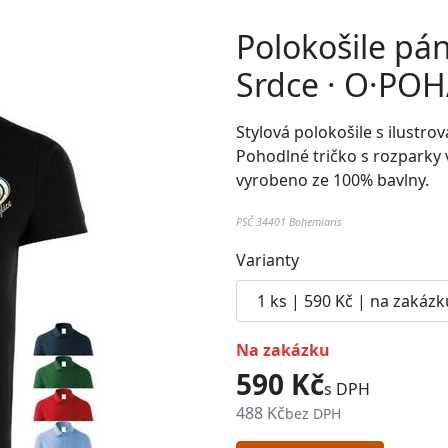
Polokošile pá
Srdce · O·PO
Stylová polokošile s ilust
Pohodlné
tričko
s rozparky 
vyrobeno ze 100% bavlny.
PSČ 34401 Bohemiaris
Varianty
na zakázku
590 Kč
s DPH
488 Kč
bez DPH