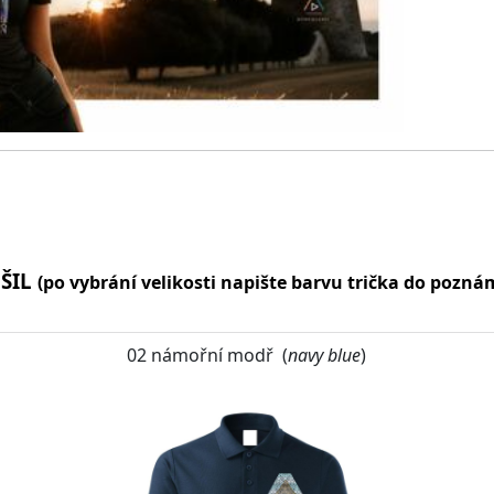
OŠIL
(po vybrání velikosti napište barvu trička do pozn
02 námořní modř (
navy blue
)