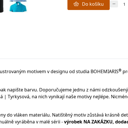
Do košíku
®
lustrovaným motivem v designu od studia BOHEMIARIS
pr
 pak napište barvu. Doporučujeme jednu z námi odzkoušen
 | Tyrkysová, na nich vynikají naše motivy nejlépe. Nicmén
ěny do vláken materiálu.
Natištěný motiv zůstává krásně deta
uálně vyráběna v malé sérii -
výrobek NA ZAKÁZKU, dodací