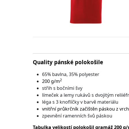
Quality pánské polokošile
65% bavlna, 35% polyester
2
200 g/m
střih s bočními švy
límeček a lemy rukávů s dvojitým relii
léga s 3 knoflíčky v barvě materiálu
vnitřní průkrčník začištěn páskou z vr
zpevnění ramenních švů páskou
Tabulka velikostí polokošil gramáž 200 g