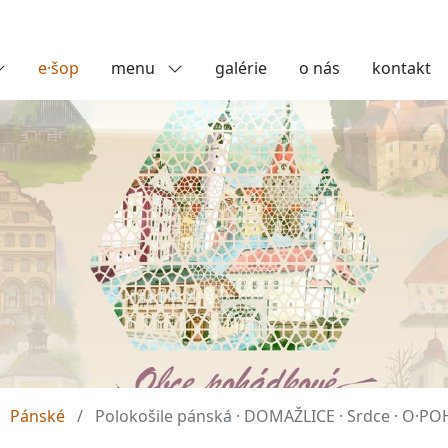
e·šop
menu
galérie
o nás
kontakt
Pánské
Polokošile pánská · DOMAŽLICE · Srdce · O·