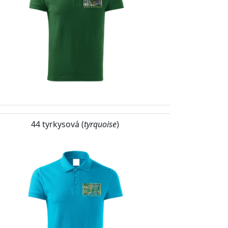
44 tyrkysová (
tyrquoise
)