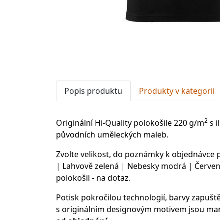
Popis produktu
Produkty v kategorii
2
Originální Hi-Quality polokošile 220 g/m
s i
původních uměleckých maleb.
Zvolte velikost, do poznámky k objednávce
| Lahvově zelená | Nebesky modrá | Červená
polokošil - na dotaz.
Potisk pokročilou technologií, barvy zapušt
s originálním designovým motivem jsou man