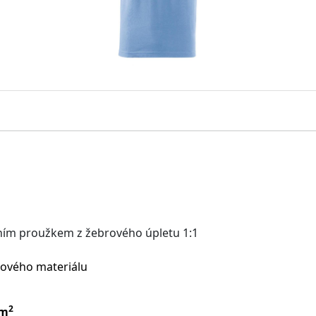
éfním proužkem z žebrového úpletu 1:1
chového materiálu
2
/m