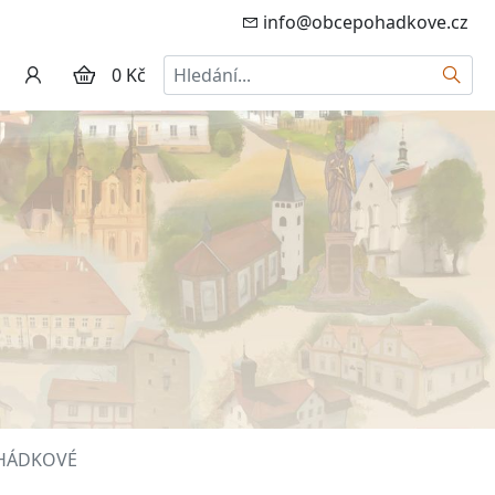
info@obcepohadkove.cz
Hledat
0 Kč
POHÁDKOVÉ