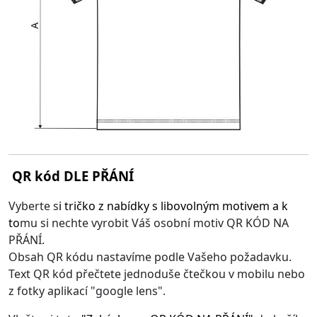
QR kód DLE PŘÁNÍ
Vyberte s
i
tričko z nabídky s libovolným motivem
a k
to
mu si nechte vyrobit Váš osobní motiv QR KÓD NA
PŘÁNÍ.
Obsah QR kódu nastavíme podle Vašeho požadavku.
Text QR kód přečtete jednoduše čtečkou v mobilu nebo
z fotky aplikací "google lens".