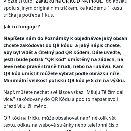
Vložte si tuto
"
Zakázku na QR KÓD NA PŘÁNÍ
"
do košíku
spolu s jiným originálním tričkem, ke každému 1 kusu
trička je potřeba 1 kus.
Jak to funguje ?
Napíšete nám do Poznámky k objednávce jaký obsah
chcete zakódovat do QR kódu a jaký nápis chcete,
aby byl vidět a čitelný pod QR kódem. Dále uveďte,
jestli bude potisk "QR kód" umístěný na zádech, na
levé nebo pravé straně hrudi, nebo na rukávu. Kam
QR kód umístit můžete vybrat podle obrázku níže.
Minimální velikost potisku QR kód je 8 cm na výšku.
Např. můžete nechat své lásce vzkaz "Miluju Tě čím dál
více." zakódovaný do QR Kódu a pod to napsat svoji
přezdívku, či jméno.
QR kód na tričku může obsahovat např. několik vět
textu, odkaz na webové stránky nebo telefonní číslo,