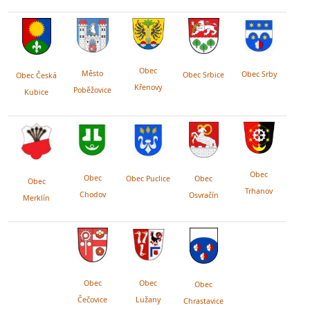
Obec
Město
Obec Srby
Obec Srbice
Obec Česká
Křenovy
Poběžovice
Kubice
Obec
Obec
Obec Puclice
Obec
Obec
Trhanov
Chodov
Osvračín
Merklín
Obec
Obec
Obec
Lužany
Čečovice
Chrastavice