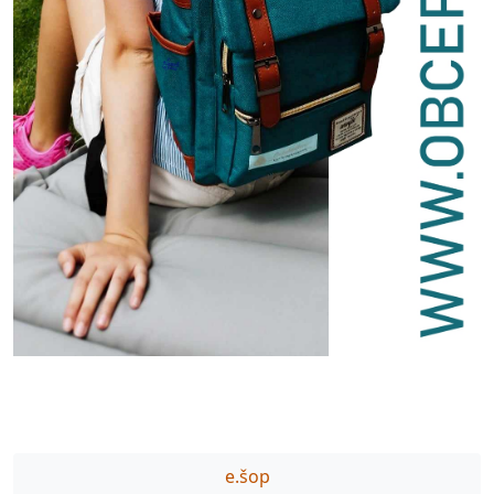
e.šop