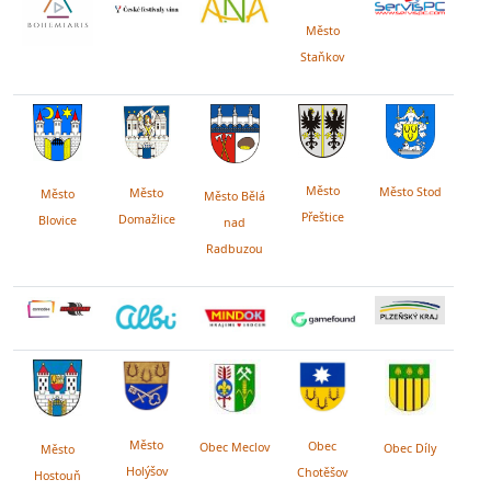
Město
Staňkov
Město
Město Stod
Město
Město
Město Bělá
Přeštice
Domažlice
Blovice
nad
Radbuzou
Město
Obec
Obec Meclov
Obec Díly
Město
Holýšov
Chotěšov
Hostouň