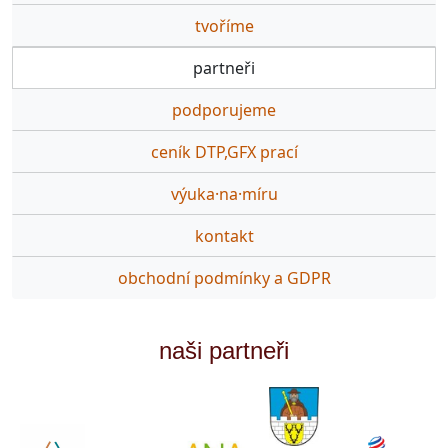
tvoříme
partneři
podporujeme
ceník DTP,GFX prací
výuka·na·míru
kontakt
obchodní podmínky a GDPR
naši partneři