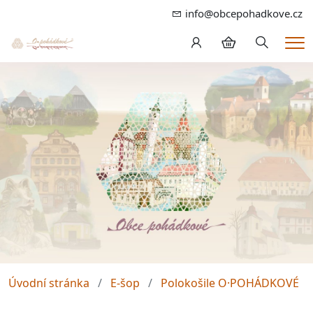
info@obcepohadkove.cz
Hledání
Me
Úvodní stránka
E-šop
Polokošile O·POHÁDKOVÉ