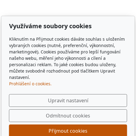
Vránov, Krchleby, Ohučov, Březí, Němčice, Horšovský
Týn, obec Bělá nad Radbuzou, obec Hostouň, město
Klatovy, město Příbram, město Sušice, město Plzeň,
město Liberec, město Praha, Dubaj, Dubai, dřevěné
Využíváme soubory cookies
tácky, pohádkové tácky, pivní tácky, sběratelské tácky,
sběratelské známky, turistické známky, třídní sraz, sraz
Kliknutím na Přijmout cookies dáváte souhlas s uložením
po 10 letech, sraz gymplu, sraz gymnázia, sraz ze
vybraných cookies (nutné, preferenční, výkonnostní,
střední, sraz z vysoké, spolužáci, památka,
marketingové). Cookies používáme pro lepší fungování
pamětihodnost, malebná místa, plates, Řím, Paříž,
našeho webu, měření jeho výkonnosti a cílení a
personalizaci reklam. To jaké cookies budou uloženy,
Rome , Paris, München, Munig, Oktoberfest, Zapft
můžete svobodně rozhodnout pod tlačítkem Upravit
nastavení.
Prohlášení o cookies.
Upravit nastavení
Odmítnout cookies
Přijmout cookies