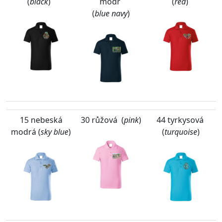
(
black
)
modř
(
red
)
(
blue navy
)
15 nebeská
30 růžová (
pink
)
44 tyrkysová
modrá (
sky blue
)
(
turquoise
)