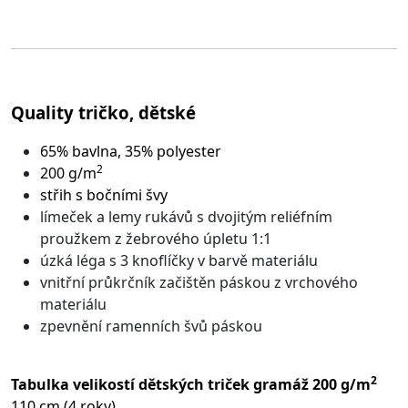
Quality tričko, dětské
65% bavlna, 35% polyester
2
200 g/m
střih s bočními švy
límeček a lemy rukávů s dvojitým reliéfním
proužkem z žebrového úpletu 1:1
úzká léga s 3 knoflíčky v barvě materiálu
vnitřní průkrčník začištěn páskou z vrchového
materiálu
zpevnění ramenních švů páskou
2
Tabulka velikostí dětských triček gramáž 200 g/m
110 cm (4 roky)