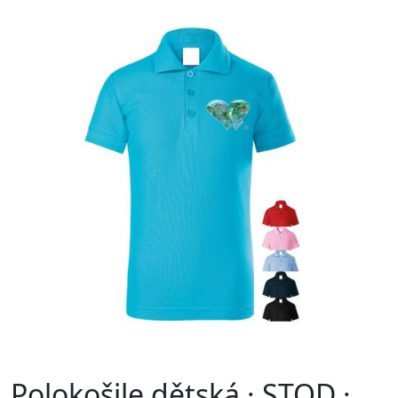
Polokošile dětská · STOD ·