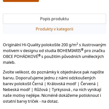
Popis produktu
Produkty v kategorii
2
Originální Hi-Quality polokošile 200 g/m
s ilustrovaným
®
motivem v designu od studia BOHEMIARIS
pro značku
®
OBCE POHÁDKOVÉ
s použitím původních uměleckých
maleb.
Zvolte velikost, do poznámky k objednávce pak napište
barvu. Doporučujeme jednu z námi odzkoušených
barev polokošil Černá | Královská modř | Červená |
Nebeská modř | Růžová | Tyrkysová , na nich vynikají
naše motivy nejlépe. Nicméně dokážeme potisknout i
ostatní barvy triček - na dotaz.