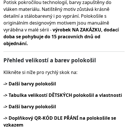
Potisk pokročilou technologií, barvy zapuštěny do
vláken materiálu.
Natištěný motiv zůstává krásně
detailní a stálobarevný i po vyprání. Polokošile s
originálním designovým motivem jsou manuálně
vyráběna v malé sérii -
výrobek NA ZAKÁZKU, dodací
doba se pohybuje do 15 pracovních dnů od
objednání.
Přehled velikostí a barev polokošil
Klikněte si níže pro rychlý skok na:
-> Další barvy polokošil
-> Tabulka velikostí DĚTSKÝCH polokošil a vlastnosti
-> Další barvy polokošil
-> Doplňkový QR-KÓD DLE PŘÁNÍ na polokošile se
vzkazem