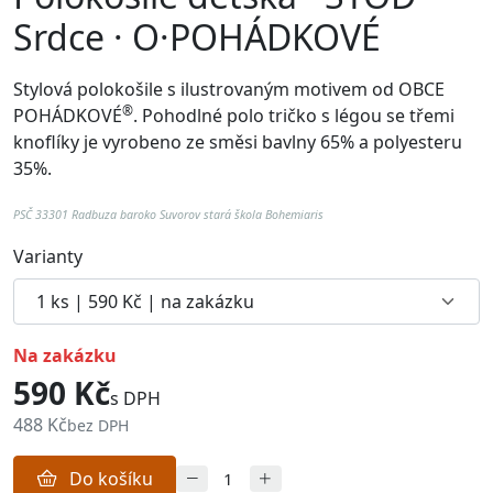
Srdce · O·POHÁDKOVÉ
Stylová polokošile s ilustrovaným motivem od
OBCE
®
POHÁDKOVÉ
. Pohodlné p
olo tričko s légou se třemi
knoflíky je vyrobeno ze směsi bavlny 65% a polyesteru
35%.
PSČ 33301 Radbuza baroko Suvorov stará škola Bohemiaris
Varianty
na zakázku
590 Kč
s DPH
488 Kč
bez DPH
Do košíku