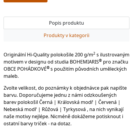
Popis produktu
Produkty v kategorii
2
Originální Hi-Quality polokošile 200 g/m
s ilustrovaným
®
motivem v designu od studia BOHEMIARIS
pro značku
®
OBCE POHÁDKOVÉ
s použitím původních uměleckých
maleb.
Zvolte velikost, do poznámky k objednávce pak napište
barvu. Doporučujeme jednu z námi odzkoušených
barev polokošil Černá | Královská modř | Červená |
Nebeská modř | Růžová | Tyrkysová , na nich vynikají
naše motivy nejlépe. Nicméně dokážeme potisknout i
ostatní barvy triček - na dotaz.