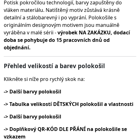
Potisk pokročilou technologií, barvy zapuštěny do
vláken materiálu.
Natištěný motiv zůstává krásně
detailní a stálobarevný i po vyprání. Polokošile s
originálním designovým motivem jsou manuálně
vyráběna v malé sérii -
výrobek NA ZAKÁZKU, dodací
doba se pohybuje do 15 pracovních dnů od
objednání.
Přehled velikostí a barev polokošil
Klikněte si níže pro rychlý skok na:
-> Další barvy polokošil
-> Tabulka velikostí DĚTSKÝCH polokošil a vlastnosti
-> Další barvy polokošil
-> Doplňkový QR-KÓD DLE PŘÁNÍ na polokošile se
vzkazem