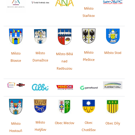
Město
Staňkov
Město
Město Stod
Město
Město
Město Bělá
Přeštice
Domažlice
Blovice
nad
Radbuzou
Město
Obec
Obec Meclov
Obec Díly
Město
Holýšov
Chotěšov
Hostouň