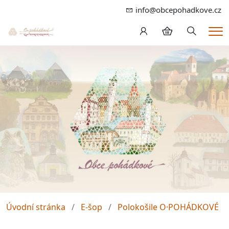
info@obcepohadkove.cz
Hledání
Me
Úvodní stránka
E-šop
Polokošile O·POHÁDKOVÉ