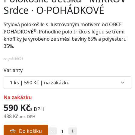
Srdce · O·POHÁDKOVÉ
Stylová polokošile s ilustrovaným motivem od
OBCE
®
POHÁDKOVÉ
. Pohodlné p
olo tričko s légou se třemi
knoflíky je vyrobeno ze směsi bavlny 65% a polyesteru
35%.
cz psč 34601
Varianty
na zakázku
590 Kč
s DPH
488 Kč
bez DPH
Do košíku