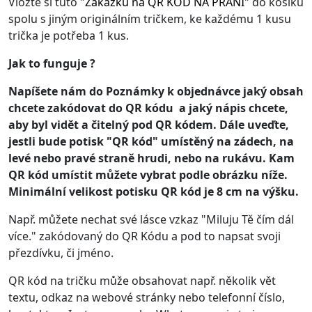
Vložte si tuto
"
Zakázku na QR KÓD NA PŘÁNÍ
"
do košíku
spolu s jiným originálním tričkem, ke každému 1 kusu
trička je potřeba 1 kus.
Jak to funguje ?
Napíšete nám do Poznámky k objednávce jaký obsah
chcete zakódovat do QR kódu a jaký nápis chcete,
aby byl vidět a čitelný pod QR kódem. Dále uveďte,
jestli bude potisk "QR kód" umístěný na zádech, na
levé nebo pravé straně hrudi, nebo na rukávu. Kam
QR kód umístit můžete vybrat podle obrázku níže.
Minimální velikost potisku QR kód je 8 cm na výšku.
Např. můžete nechat své lásce vzkaz "Miluju Tě čím dál
více." zakódovaný do QR Kódu a pod to napsat svoji
přezdívku, či jméno.
QR kód na tričku může obsahovat např. několik vět
textu, odkaz na webové stránky nebo telefonní číslo,