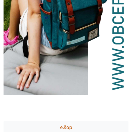
e.šop