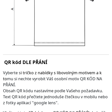
QR kód DLE PŘÁNÍ
Vyberte s
i
tričko z nabídky s libovolným motivem
a k
to
mu si nechte vyrobit Váš osobní motiv QR KÓD NA
PŘÁNÍ.
Obsah QR kódu nastavíme podle Vašeho požadavku.
Text QR kód přečtete jednoduše čtečkou v mobilu nebo
z fotky aplikací "google lens".