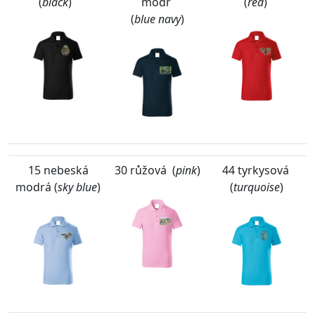
(
black
)
modř
(
red
)
(
blue navy
)
15 nebeská
30 růžová (
pink
)
44 tyrkysová
modrá (
sky blue
)
(
turquoise
)