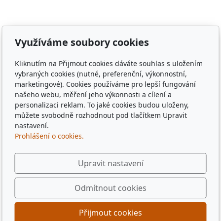
Vránov, Krchleby, Ohučov, Březí, Němčice, Horšovský
Týn, obec Bělá nad Radbuzou, obec Hostouň, město
Klatovy, město Příbram, město Sušice, město Plzeň,
město Liberec, město Praha, Dubaj, Dubai, dřevěné
Využíváme soubory cookies
tácky, pohádkové tácky, pivní tácky, sběratelské tácky,
sběratelské známky, turistické známky, třídní sraz, sraz
Kliknutím na Přijmout cookies dáváte souhlas s uložením
po 10 letech, sraz gymplu, sraz gymnázia, sraz ze
vybraných cookies (nutné, preferenční, výkonnostní,
střední, sraz z vysoké, spolužáci, památka,
marketingové). Cookies používáme pro lepší fungování
pamětihodnost, malebná místa, plates, Řím, Paříž,
našeho webu, měření jeho výkonnosti a cílení a
personalizaci reklam. To jaké cookies budou uloženy,
Rome , Paris, München, Munig, Oktoberfest, Zapft
můžete svobodně rozhodnout pod tlačítkem Upravit
nastavení.
Prohlášení o cookies.
Upravit nastavení
Odmítnout cookies
Přijmout cookies