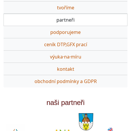
tvoříme
partneři
podporujeme
ceník DTP,GFX prací
výuka·na·míru
kontakt
obchodní podmínky a GDPR
naši partneři