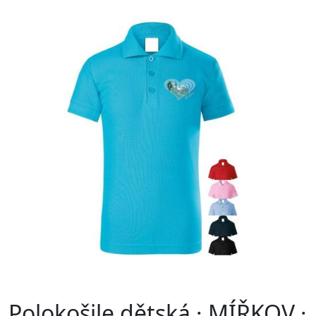
Polokošile dětská · MÍŘKOV ·