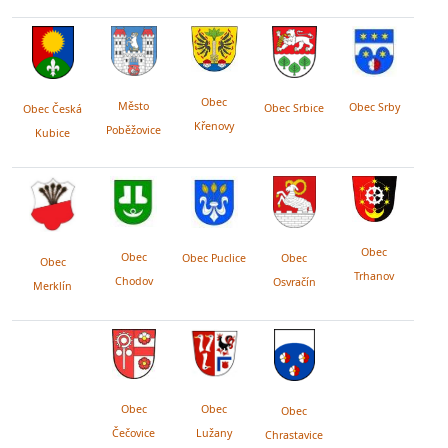
Obec
Město
Obec Srby
Obec Srbice
Obec Česká
Křenovy
Poběžovice
Kubice
Obec
Obec
Obec Puclice
Obec
Obec
Trhanov
Chodov
Osvračín
Merklín
Obec
Obec
Obec
Lužany
Čečovice
Chrastavice