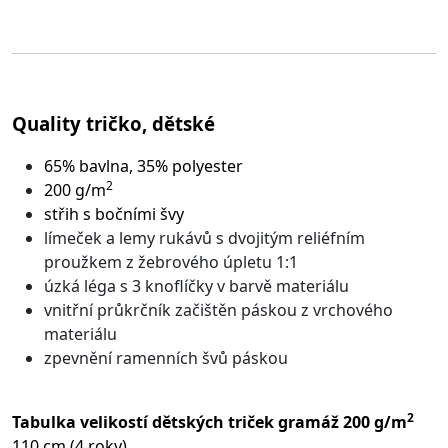
Quality tričko, dětské
65% bavlna, 35% polyester
2
200 g/m
střih s bočními švy
límeček a lemy rukávů s dvojitým reliéfním
proužkem z žebrového úpletu 1:1
úzká léga s 3 knoflíčky v barvě materiálu
vnitřní průkrčník začištěn páskou z vrchového
materiálu
zpevnění ramenních švů páskou
2
Tabulka velikostí dětských triček gramáž 200 g/m
110 cm (4 roky)