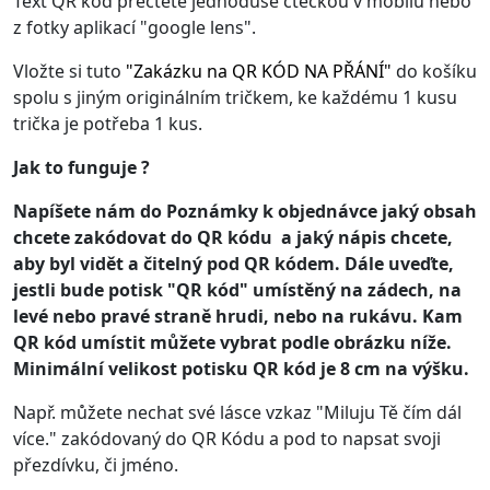
Text QR kód přečtete jednoduše čtečkou v mobilu nebo
z fotky aplikací "google lens".
Vložte si tuto
"
Zakázku na QR KÓD NA PŘÁNÍ
"
do košíku
spolu s jiným originálním tričkem, ke každému 1 kusu
trička je potřeba 1 kus.
Jak to funguje ?
Napíšete nám do Poznámky k objednávce jaký obsah
chcete zakódovat do QR kódu a jaký nápis chcete,
aby byl vidět a čitelný pod QR kódem. Dále uveďte,
jestli bude potisk "QR kód" umístěný na zádech, na
levé nebo pravé straně hrudi, nebo na rukávu. Kam
QR kód umístit můžete vybrat podle obrázku níže.
Minimální velikost potisku QR kód je 8 cm na výšku.
Např. můžete nechat své lásce vzkaz "Miluju Tě čím dál
více." zakódovaný do QR Kódu a pod to napsat svoji
přezdívku, či jméno.