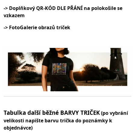
-> Doplňkový QR-KÓD DLE PŘÁNÍ na polokošile se
vzkazem
-> FotoGalerie obrazů triček
Tabulka další běžné BARVY TRIČEK
(po vybrání
velikosti napište barvu trička do poznámky k
objednávce)