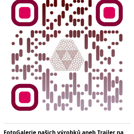
FotoGalerie našich výrobků aneb Trailer na