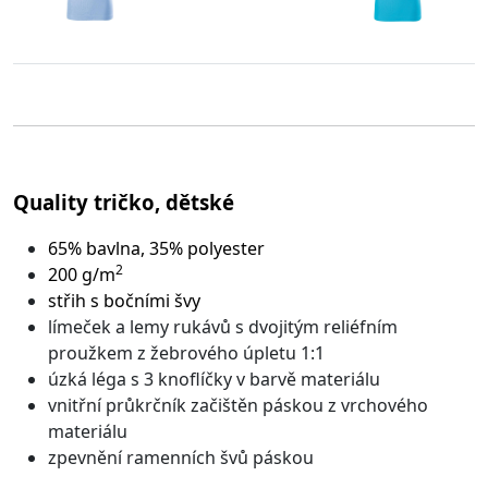
Quality tričko, dětské
65% bavlna, 35% polyester
2
200 g/m
střih s bočními švy
límeček a lemy rukávů s dvojitým reliéfním
proužkem z žebrového úpletu 1:1
úzká léga s 3 knoflíčky v barvě materiálu
vnitřní průkrčník začištěn páskou z vrchového
materiálu
zpevnění ramenních švů páskou