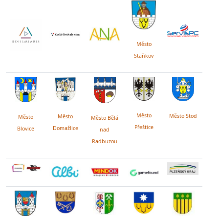
Město
Staňkov
Město
Město Stod
Město
Město
Město Bělá
Přeštice
Domažlice
Blovice
nad
Radbuzou