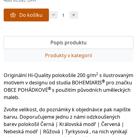
488 Kč
bez DPH
Do košíku
Popis produktu
Produkty v kategorii
2
Originální Hi-Quality polokošile 200 g/m
s ilustrovaným
®
motivem v designu od studia BOHEMIARIS
pro značku
®
OBCE POHÁDKOVÉ
s použitím původních uměleckých
maleb.
Zvolte velikost, do poznámky k objednávce pak napište
barvu. Doporučujeme jednu z námi odzkoušených
barev polokošil Černá | Královská modř | Červená |
Nebeská modř | Růžová | Tyrkysová , na nich vynikají