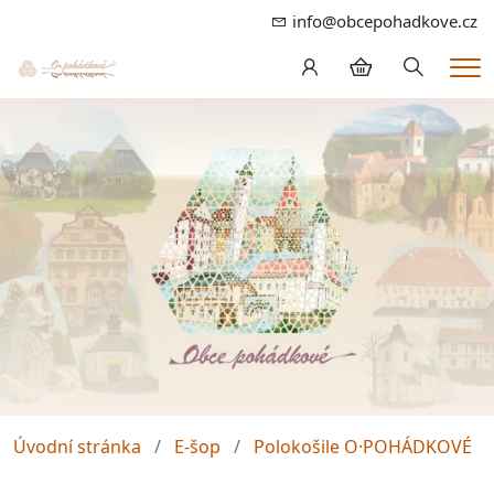
info@obcepohadkove.cz
Hledání
Me
Úvodní stránka
E-šop
Polokošile O·POHÁDKOVÉ