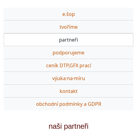
e.šop
tvoříme
partneři
podporujeme
ceník DTP,GFX prací
výuka·na·míru
kontakt
obchodní podmínky a GDPR
naši partneři