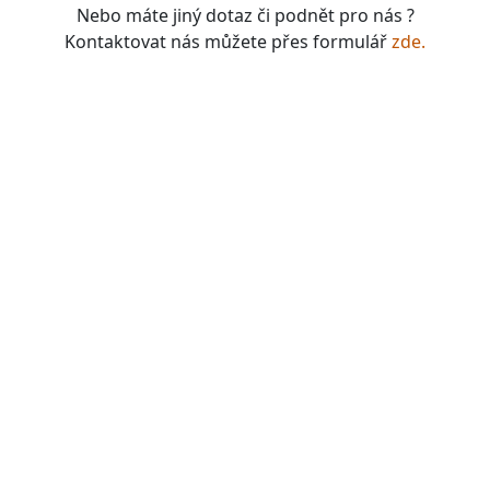
Nebo máte jiný dotaz či podnět pro nás ?
Kontaktovat nás můžete přes formulář
zde.
boardgames, fotbal, slavie, viktorka, sparta, dukla,
kolová, bike, motorbike, unicycle, e-bike, kalimba,
nástroje, vesnička má pohádková, pohádkové česko,
pohádková plzeň, pohádková praha, česko, čechy,
morava, bohemia, bohém, hra, zaklínač, witcher, Magic:
the gathering, dungeons&dragons, euthia, dračí doupě,
merchandising, merch, upomínkové předměty,
suvenýry , dárky, upomínkové předměty, turistické,
známky, vlastenec, mandala, karel gott, tomáš klus,
kabát, kiss, rammstein, depeche mode, pink, madonna,
sia, lady gaga, titanic, repliky mečů, meč, repliky
historických zbraní, chladné zbraně, cosplay, larp,
gloomhaven, frosthaven, euthia, hra o trůny, duna, pán
prstenů, lord of the rings, witcher, zaklínač, avatar ,
město Staňkov, město Domažlice, město Holýšov, obec
Meclov, obec Chodov, město Stod, obec Chotěšov, obec