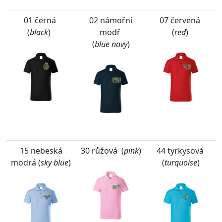
01 černá
02 námořní
07 červená
(
black
)
modř
(
red
)
(
blue navy
)
15 nebeská
30 růžová (
pink
)
44 tyrkysová
modrá (
sky blue
)
(
turquoise
)