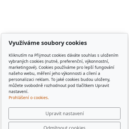
Poběžovice, Puclice, Malý Malahov, Trhanov, Havlovice,
Zámělíč, Svržno, statek Svržno, statek M.Kodadová,
Vránov, Krchleby, Ohučov, Březí, Němčice, Horšovský
Týn, obec Bělá nad Radbuzou, obec Hostouň, město
Klatovy, město Příbram, město Sušice, město Plzeň,
město Liberec, město Praha, Dubaj, Dubai, dřevěné
Využíváme soubory cookies
tácky, pohádkové tácky, pivní tácky, sběratelské tácky,
sběratelské známky, turistické známky, třídní sraz, sraz
Kliknutím na Přijmout cookies dáváte souhlas s uložením
po 10 letech, sraz gymplu, sraz gymnázia, sraz ze
vybraných cookies (nutné, preferenční, výkonnostní,
střední, sraz z vysoké, spolužáci, památka,
marketingové). Cookies používáme pro lepší fungování
pamětihodnost, malebná místa, plates, Řím, Paříž,
našeho webu, měření jeho výkonnosti a cílení a
personalizaci reklam. To jaké cookies budou uloženy,
Rome , Paris, München, Munig, Oktoberfest, Zapft
můžete svobodně rozhodnout pod tlačítkem Upravit
nastavení.
Prohlášení o cookies.
Upravit nastavení
Odmítnout cookies