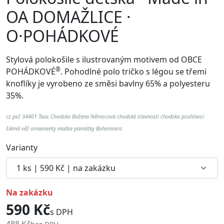
OA DOMAŽLICE ·
O·POHÁDKOVÉ
Stylová polokošile s ilustrovaným motivem od
OBCE
®
POHÁDKOVÉ
. Pohodlné p
olo tričko s légou se třemi
knoflíky je vyrobeno ze směsi bavlny 65% a polyesteru
35%.
cz psč 34401 Taus Chodsko Božena Němocová chodské slavnosti chodsko psohlavci
šikmá věž ornamenty malba památky Bohemiaris
Varianty
na zakázku
590 Kč
s DPH