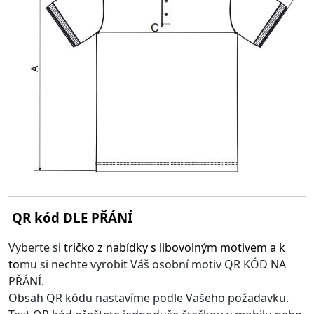
QR kód DLE PŘÁNÍ
Vyberte s
i
tričko z nabídky s libovolným motivem
a k
to
mu si nechte vyrobit Váš osobní motiv QR KÓD NA
PŘÁNÍ.
Obsah QR kódu nastavíme podle Vašeho požadavku.