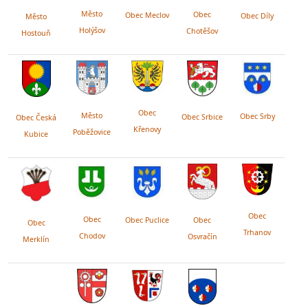
Město
Obec
Obec Meclov
Obec Díly
Město
Holýšov
Chotěšov
Hostouň
Obec
Město
Obec Srby
Obec Srbice
Obec Česká
Křenovy
Poběžovice
Kubice
Obec
Obec
Obec Puclice
Obec
Obec
Trhanov
Chodov
Osvračín
Merklín