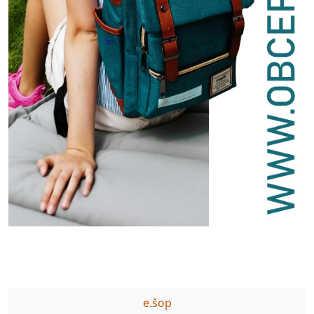
e.šop