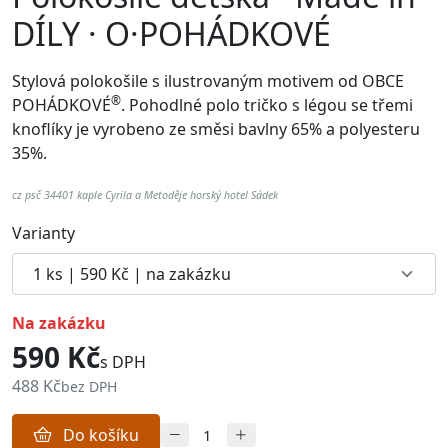
DÍLY · O·POHÁDKOVÉ
Stylová polokošile s ilustrovaným motivem od
OBCE
®
POHÁDKOVÉ
. Pohodlné p
olo tričko s légou se třemi
knoflíky je vyrobeno ze směsi bavlny 65% a polyesteru
35%.
cz psč 34401 kaple Cyrila a Metoděje horský hotel Sádek
Varianty
na zakázku
590 Kč
s DPH
488 Kč
bez DPH
Do košíku