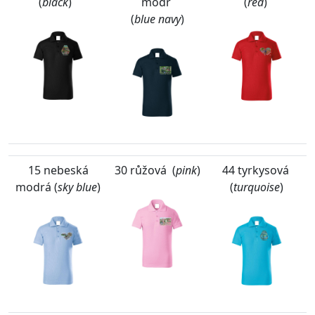
(
black
)
modř
(
red
)
(
blue navy
)
15 nebeská
30 růžová (
pink
)
44 tyrkysová
modrá (
sky blue
)
(
turquoise
)