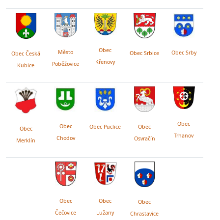
Obec
Město
Obec Srby
Obec Srbice
Obec Česká
Křenovy
Poběžovice
Kubice
Obec
Obec
Obec Puclice
Obec
Obec
Trhanov
Chodov
Osvračín
Merklín
Obec
Obec
Obec
Lužany
Čečovice
Chrastavice