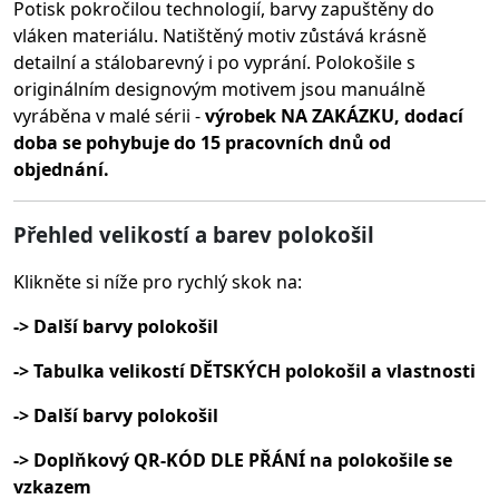
Potisk pokročilou technologií, barvy zapuštěny do
vláken materiálu.
Natištěný motiv zůstává krásně
detailní a stálobarevný i po vyprání. Polokošile s
originálním designovým motivem jsou manuálně
vyráběna v malé sérii -
výrobek NA ZAKÁZKU, dodací
doba se pohybuje do 15 pracovních dnů od
objednání.
Přehled velikostí a barev polokošil
Klikněte si níže pro rychlý skok na:
-> Další barvy polokošil
-> Tabulka velikostí DĚTSKÝCH polokošil a vlastnosti
-> Další barvy polokošil
-> Doplňkový QR-KÓD DLE PŘÁNÍ na polokošile se
vzkazem