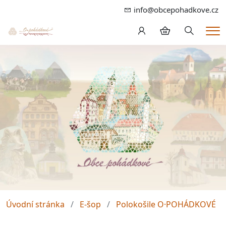
info@obcepohadkove.cz
Hledání
Me
Úvodní stránka
E-šop
Polokošile O·POHÁDKOVÉ