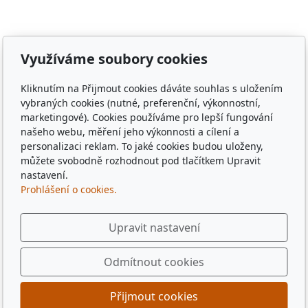
Vránov, Krchleby, Ohučov, Březí, Němčice, Horšovský
Týn, obec Bělá nad Radbuzou, obec Hostouň, město
Klatovy, město Příbram, město Sušice, město Plzeň,
město Liberec, město Praha, Dubaj, Dubai, dřevěné
Využíváme soubory cookies
tácky, pohádkové tácky, pivní tácky, sběratelské tácky,
sběratelské známky, turistické známky, třídní sraz, sraz
Kliknutím na Přijmout cookies dáváte souhlas s uložením
po 10 letech, sraz gymplu, sraz gymnázia, sraz ze
vybraných cookies (nutné, preferenční, výkonnostní,
střední, sraz z vysoké, spolužáci, památka,
marketingové). Cookies používáme pro lepší fungování
pamětihodnost, malebná místa, plates, Řím, Paříž,
našeho webu, měření jeho výkonnosti a cílení a
personalizaci reklam. To jaké cookies budou uloženy,
Rome , Paris, München, Munig, Oktoberfest, Zapft
můžete svobodně rozhodnout pod tlačítkem Upravit
nastavení.
Prohlášení o cookies.
Upravit nastavení
Odmítnout cookies
Přijmout cookies