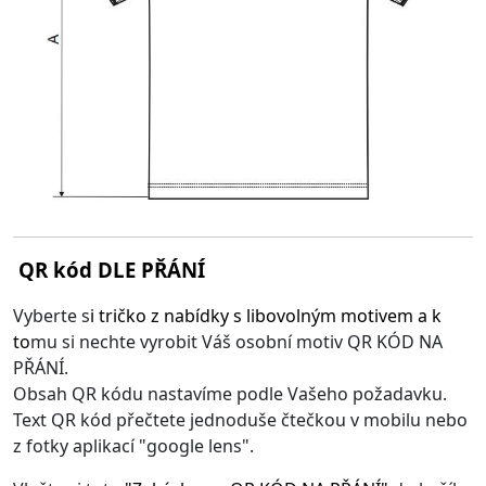
QR kód DLE PŘÁNÍ
Vyberte s
i
tričko z nabídky s libovolným motivem
a k
to
mu si nechte vyrobit Váš osobní motiv QR KÓD NA
PŘÁNÍ.
Obsah QR kódu nastavíme podle Vašeho požadavku.
Text QR kód přečtete jednoduše čtečkou v mobilu nebo
z fotky aplikací "google lens".