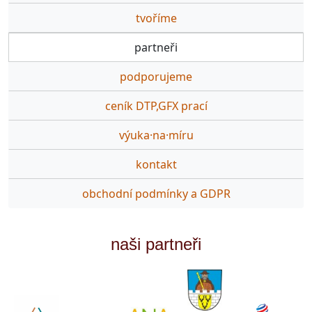
tvoříme
partneři
podporujeme
ceník DTP,GFX prací
výuka·na·míru
kontakt
obchodní podmínky a GDPR
naši partneři