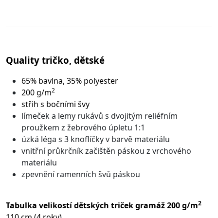
Quality tričko, dětské
65% bavlna, 35% polyester
2
200 g/m
střih s bočními švy
límeček a lemy rukávů s dvojitým reliéfním
proužkem z žebrového úpletu 1:1
úzká léga s 3 knoflíčky v barvě materiálu
vnitřní průkrčník začištěn páskou z vrchového
materiálu
zpevnění ramenních švů páskou
2
Tabulka velikostí dětských triček gramáž 200 g/m
110 cm (4 roky)