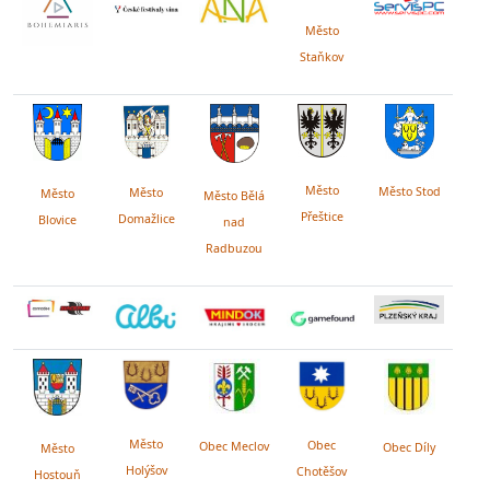
Město
Staňkov
Město
Město Stod
Město
Město
Město Bělá
Přeštice
Domažlice
Blovice
nad
Radbuzou
Město
Obec
Obec Meclov
Obec Díly
Město
Holýšov
Chotěšov
Hostouň