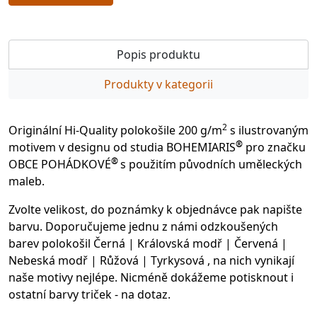
Popis produktu
Produkty v kategorii
2
Originální Hi-Quality polokošile 200 g/m
s ilustrovaným
®
motivem v designu od studia BOHEMIARIS
pro značku
®
OBCE POHÁDKOVÉ
s použitím původních uměleckých
maleb.
Zvolte velikost, do poznámky k objednávce pak napište
barvu. Doporučujeme jednu z námi odzkoušených
barev polokošil Černá | Královská modř | Červená |
Nebeská modř | Růžová | Tyrkysová , na nich vynikají
naše motivy nejlépe. Nicméně dokážeme potisknout i
ostatní barvy triček - na dotaz.