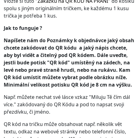
Vložte si tuto
"
Zakázku na QR KÓD NA PŘÁNÍ
"
do košíku
spolu s jiným originálním tričkem, ke každému 1 kusu
trička je potřeba 1 kus.
Jak to funguje ?
Napíšete nám do Poznámky k objednávce jaký obsah
chcete zakódovat do QR kódu a jaký nápis chcete,
aby byl vidět a čitelný pod QR kódem. Dále uveďte,
jestli bude potisk "QR kód" umístěný na zádech, na
levé nebo pravé straně hrudi, nebo na rukávu. Kam
QR kód umístit můžete vybrat podle obrázku níže.
Minimální velikost potisku QR kód je 8 cm na výšku.
Např. můžete nechat své lásce vzkaz "Miluju Tě čím dál
více." zakódovaný do QR Kódu a pod to napsat svoji
přezdívku, či jméno.
QR kód na tričku může obsahovat např. několik vět
textu, odkaz na webové stránky nebo telefonní číslo,