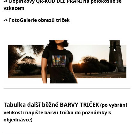
-> Doplňkový QR-KÓD DLE PŘÁNÍ na polokošile se
vzkazem
-> FotoGalerie obrazů triček
Tabulka další běžné BARVY TRIČEK
(po vybrání
velikosti napište barvu trička do poznámky k
objednávce)