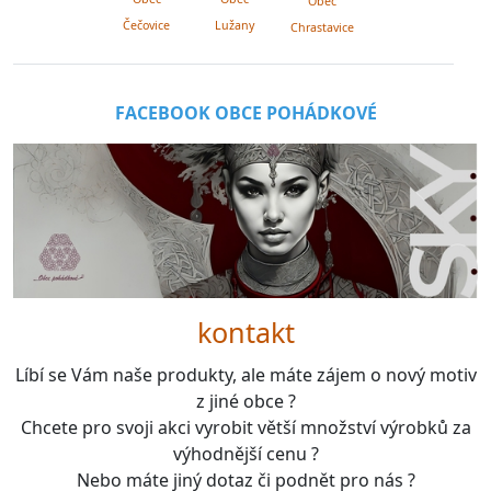
Obec
Lužany
Čečovice
Chrastavice
FACEBOOK OBCE POHÁDKOVÉ
kontakt
Líbí se Vám naše produkty, ale máte zájem o nový motiv
z jiné obce ?
Chcete pro svoji akci vyrobit větší množství výrobků za
výhodnější cenu ?
Nebo máte jiný dotaz či podnět pro nás ?