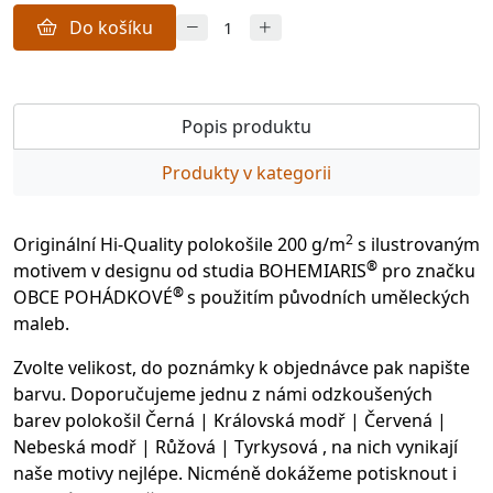
Do košíku
Popis produktu
Produkty v kategorii
2
Originální Hi-Quality polokošile 200 g/m
s ilustrovaným
®
motivem v designu od studia BOHEMIARIS
pro značku
®
OBCE POHÁDKOVÉ
s použitím původních uměleckých
maleb.
Zvolte velikost, do poznámky k objednávce pak napište
barvu. Doporučujeme jednu z námi odzkoušených
barev polokošil Černá | Královská modř | Červená |
Nebeská modř | Růžová | Tyrkysová , na nich vynikají
naše motivy nejlépe. Nicméně dokážeme potisknout i