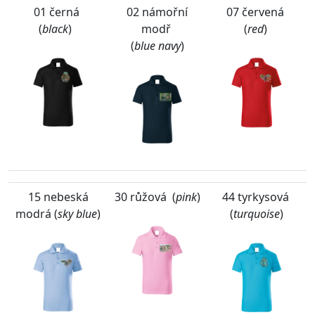
01 černá
02 námořní
07 červená
(
black
)
modř
(
red
)
(
blue navy
)
15 nebeská
30 růžová (
pink
)
44 tyrkysová
modrá (
sky blue
)
(
turquoise
)