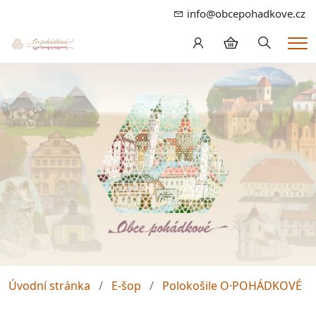
info@obcepohadkove.cz
Hledání
Me
Úvodní stránka
E-šop
Polokošile O·POHÁDKOVÉ