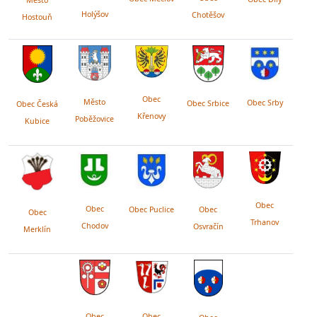
Holýšov
Chotěšov
Hostouň
Obec
Město
Obec Srby
Obec Srbice
Obec Česká
Křenovy
Poběžovice
Kubice
Obec
Obec
Obec Puclice
Obec
Obec
Trhanov
Chodov
Osvračín
Merklín
Obec
Obec