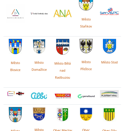
Město
Staňkov
Město
Město Stod
Město
Město
Město Bělá
Přeštice
Domažlice
Blovice
nad
Radbuzou
Město
Obec
Obec Meclov
Obec Díly
Město