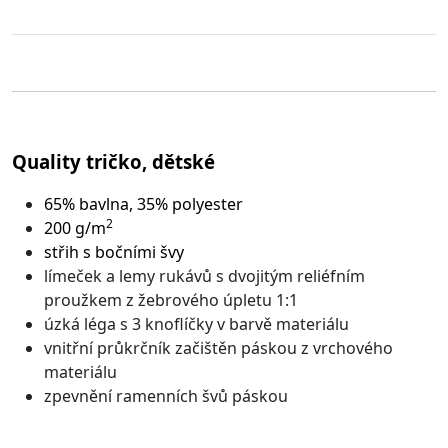
Quality tričko, dětské
65% bavlna, 35% polyester
2
200 g/m
střih s bočními švy
límeček a lemy rukávů s dvojitým reliéfním
proužkem z žebrového úpletu 1:1
úzká léga s 3 knoflíčky v barvě materiálu
vnitřní průkrčník začištěn páskou z vrchového
materiálu
zpevnění ramenních švů páskou