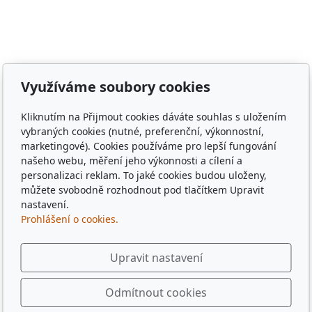
Zámělíč, Svržno, statek Svržno, statek M.Kodadová,
Vránov, Krchleby, Ohučov, Březí, Němčice, Horšovský
Týn, obec Bělá nad Radbuzou, obec Hostouň, město
Klatovy, město Příbram, město Sušice, město Plzeň,
město Liberec, město Praha, Dubaj, Dubai, dřevěné
Využíváme soubory cookies
tácky, pohádkové tácky, pivní tácky, sběratelské tácky,
sběratelské známky, turistické známky, třídní sraz, sraz
Kliknutím na Přijmout cookies dáváte souhlas s uložením
po 10 letech, sraz gymplu, sraz gymnázia, sraz ze
vybraných cookies (nutné, preferenční, výkonnostní,
střední, sraz z vysoké, spolužáci, památka,
marketingové). Cookies používáme pro lepší fungování
pamětihodnost, malebná místa, plates, Řím, Paříž,
našeho webu, měření jeho výkonnosti a cílení a
personalizaci reklam. To jaké cookies budou uloženy,
Rome , Paris, München, Munig, Oktoberfest, Zapft
můžete svobodně rozhodnout pod tlačítkem Upravit
nastavení.
Prohlášení o cookies.
Upravit nastavení
Odmítnout cookies