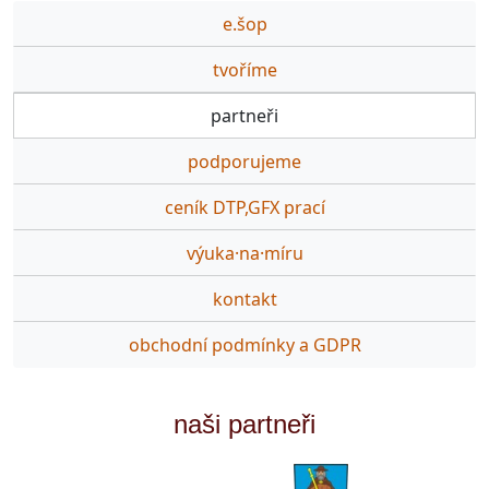
e.šop
tvoříme
partneři
podporujeme
ceník DTP,GFX prací
výuka·na·míru
kontakt
obchodní podmínky a GDPR
naši partneři