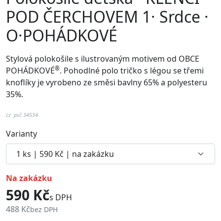
POD ČERCHOVEM 1· Srdce ·
O·POHÁDKOVÉ
Stylová polokošile s ilustrovaným motivem od
OBCE
®
POHÁDKOVÉ
. Pohodlné p
olo tričko s légou se třemi
knoflíky je vyrobeno ze směsi bavlny 65% a polyesteru
35%.
cz psč 34534
Varianty
na zakázku
590 Kč
s DPH
488 Kč
bez DPH