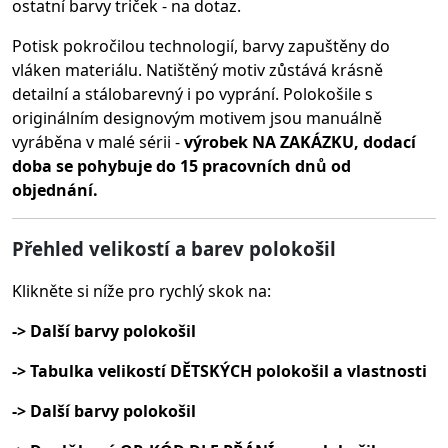
ostatní barvy triček - na dotaz.
Potisk pokročilou technologií, barvy zapuštěny do
vláken materiálu.
Natištěný motiv zůstává krásně
detailní a stálobarevný i po vyprání. Polokošile s
originálním designovým motivem jsou manuálně
vyráběna v malé sérii -
výrobek NA ZAKÁZKU, dodací
doba se pohybuje do 15 pracovních dnů od
objednání.
Přehled velikostí a barev polokošil
Klikněte si níže pro rychlý skok na:
-> Další barvy polokošil
-> Tabulka velikostí DĚTSKÝCH polokošil a vlastnosti
-> Další barvy polokošil