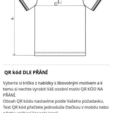
QR kód DLE PŘÁNÍ
Vyberte s
i
tričko z nabídky s libovolným motivem
a k
to
mu si nechte vyrobit Váš osobní motiv QR KÓD NA
PŘÁNÍ.
Obsah QR kódu nastavíme podle Vašeho požadavku.
Text QR kód přečtete jednoduše čtečkou v mobilu nebo