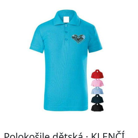
Polokošile dětská · KLENČÍ