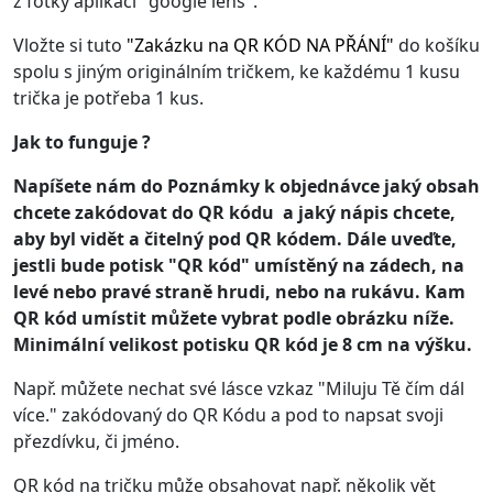
z fotky aplikací "google lens".
Vložte si tuto
"
Zakázku na QR KÓD NA PŘÁNÍ
"
do košíku
spolu s jiným originálním tričkem, ke každému 1 kusu
trička je potřeba 1 kus.
Jak to funguje ?
Napíšete nám do Poznámky k objednávce jaký obsah
chcete zakódovat do QR kódu a jaký nápis chcete,
aby byl vidět a čitelný pod QR kódem. Dále uveďte,
jestli bude potisk "QR kód" umístěný na zádech, na
levé nebo pravé straně hrudi, nebo na rukávu. Kam
QR kód umístit můžete vybrat podle obrázku níže.
Minimální velikost potisku QR kód je 8 cm na výšku.
Např. můžete nechat své lásce vzkaz "Miluju Tě čím dál
více." zakódovaný do QR Kódu a pod to napsat svoji
přezdívku, či jméno.
QR kód na tričku může obsahovat např. několik vět