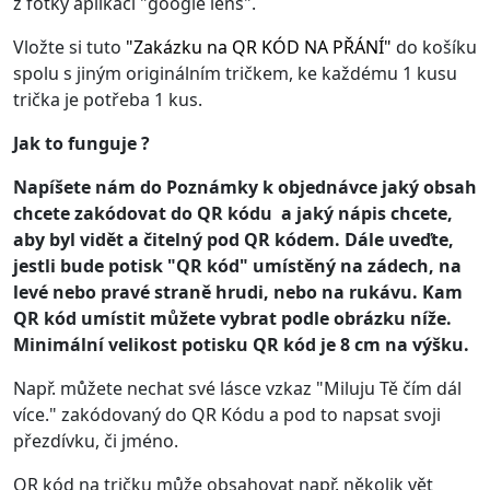
z fotky aplikací "google lens".
Vložte si tuto
"
Zakázku na QR KÓD NA PŘÁNÍ
"
do košíku
spolu s jiným originálním tričkem, ke každému 1 kusu
trička je potřeba 1 kus.
Jak to funguje ?
Napíšete nám do Poznámky k objednávce jaký obsah
chcete zakódovat do QR kódu a jaký nápis chcete,
aby byl vidět a čitelný pod QR kódem. Dále uveďte,
jestli bude potisk "QR kód" umístěný na zádech, na
levé nebo pravé straně hrudi, nebo na rukávu. Kam
QR kód umístit můžete vybrat podle obrázku níže.
Minimální velikost potisku QR kód je 8 cm na výšku.
Např. můžete nechat své lásce vzkaz "Miluju Tě čím dál
více." zakódovaný do QR Kódu a pod to napsat svoji
přezdívku, či jméno.
QR kód na tričku může obsahovat např. několik vět