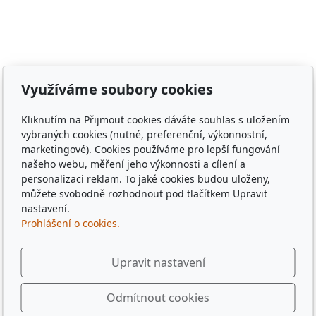
Zámělíč, Svržno, statek Svržno, statek M.Kodadová,
Vránov, Krchleby, Ohučov, Březí, Němčice, Horšovský
Týn, obec Bělá nad Radbuzou, obec Hostouň, město
Klatovy, město Příbram, město Sušice, město Plzeň,
město Liberec, město Praha, Dubaj, Dubai, dřevěné
Využíváme soubory cookies
tácky, pohádkové tácky, pivní tácky, sběratelské tácky,
sběratelské známky, turistické známky, třídní sraz, sraz
Kliknutím na Přijmout cookies dáváte souhlas s uložením
po 10 letech, sraz gymplu, sraz gymnázia, sraz ze
vybraných cookies (nutné, preferenční, výkonnostní,
střední, sraz z vysoké, spolužáci, památka,
marketingové). Cookies používáme pro lepší fungování
pamětihodnost, malebná místa, plates, Řím, Paříž,
našeho webu, měření jeho výkonnosti a cílení a
personalizaci reklam. To jaké cookies budou uloženy,
Rome , Paris, München, Munig, Oktoberfest, Zapft
můžete svobodně rozhodnout pod tlačítkem Upravit
nastavení.
Prohlášení o cookies.
Upravit nastavení
Odmítnout cookies