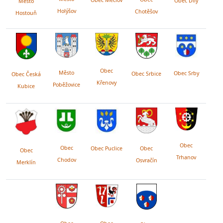
Obec Díly
Město
Holýšov
Chotěšov
Hostouň
Obec
Město
Obec Srby
Obec Srbice
Obec Česká
Křenovy
Poběžovice
Kubice
Obec
Obec
Obec Puclice
Obec
Obec
Trhanov
Chodov
Osvračín
Merklín