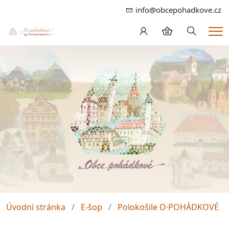
info@obcepohadkove.cz
Hledání
Me
Úvodní stránka
E-šop
Polokošile O·POHÁDKOVÉ