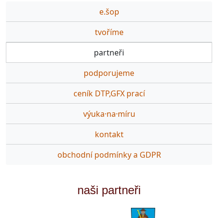
e.šop
tvoříme
partneři
podporujeme
ceník DTP,GFX prací
výuka·na·míru
kontakt
obchodní podmínky a GDPR
naši partneři