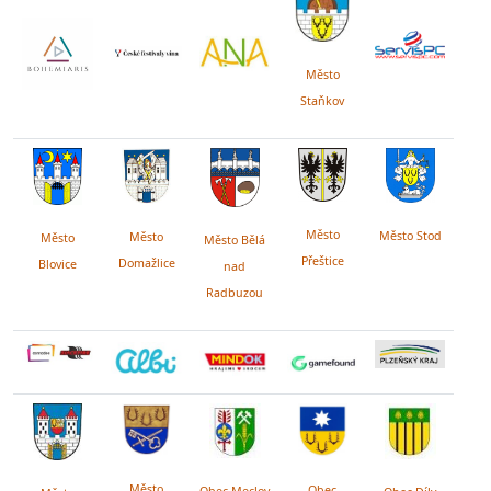
Město
Staňkov
Město
Město Stod
Město
Město
Město Bělá
Přeštice
Domažlice
Blovice
nad
Radbuzou
Město
Obec
Obec Meclov