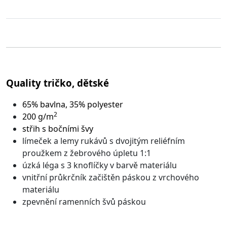
Quality tričko, dětské
65% bavlna, 35% polyester
2
200 g/m
střih s bočními švy
límeček a lemy rukávů s dvojitým reliéfním
proužkem z žebrového úpletu 1:1
úzká léga s 3 knoflíčky v barvě materiálu
vnitřní průkrčník začištěn páskou z vrchového
materiálu
zpevnění ramenních švů páskou