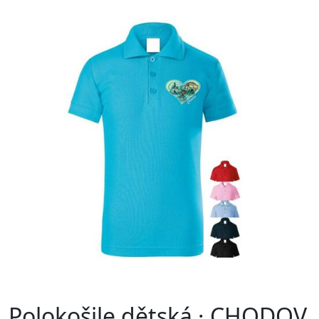
Polokošile dětská · CHODOV