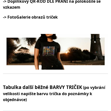
-> Doplňkový QR-KÓD DLE PŘÁNÍ na polokošile se
vzkazem
-> FotoGalerie obrazů triček
Tabulka další běžné BARVY TRIČEK
(po vybrání
velikosti napište barvu trička do poznámky k
objednávce)