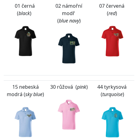
01 černá
02 námořní
07 červená
(
black
)
modř
(
red
)
(
blue navy
)
15 nebeská
30 růžová (
pink
)
44 tyrkysová
modrá (
sky blue
)
(
turquoise
)