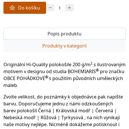
Do košíku
Popis produktu
Produkty v kategorii
2
Originální Hi-Quality polokošile 200 g/m
s ilustrovaným
®
motivem v designu od studia BOHEMIARIS
pro značku
®
OBCE POHÁDKOVÉ
s použitím původních uměleckých
maleb.
Zvolte velikost, do poznámky k objednávce pak napište
barvu. Doporučujeme jednu z námi odzkoušených
barev polokošil Černá | Královská modř | Červená |
Nebeská modř | Růžová | Tyrkysová , na nich vynikají
naše motivy nejlépe. Nicméně dokážeme potisknout i