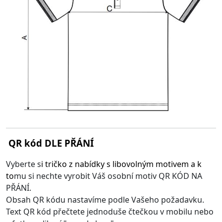
QR kód DLE PŘÁNÍ
Vyberte s
i
tričko z nabídky s libovolným motivem
a k
to
mu si nechte vyrobit Váš osobní motiv QR KÓD NA
PŘÁNÍ.
Obsah QR kódu nastavíme podle Vašeho požadavku.
Text QR kód přečtete jednoduše čtečkou v mobilu nebo