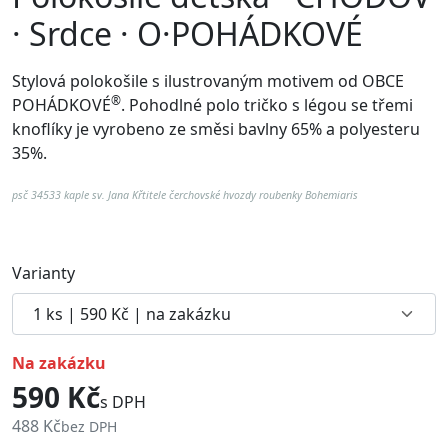
· Srdce · O·POHÁDKOVÉ
Stylová polokošile s ilustrovaným motivem od
OBCE
®
POHÁDKOVÉ
. Pohodlné p
olo tričko s légou se třemi
knoflíky je vyrobeno ze směsi bavlny 65% a polyesteru
35%.
psč 34533 kaple sv. Jana Křtitele čerchovské hvozdy roubenky Bohemiaris
Varianty
na zakázku
590 Kč
s DPH
488 Kč
bez DPH