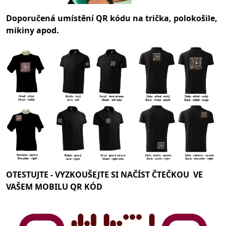
Doporučená umístění QR kódu na trička, polokošile,
mikiny apod.
OTESTUJTE -
VYZKOUŠEJTE SI NAČÍST ČTEČKOU VE
VAŠEM MOBILU QR KÓD