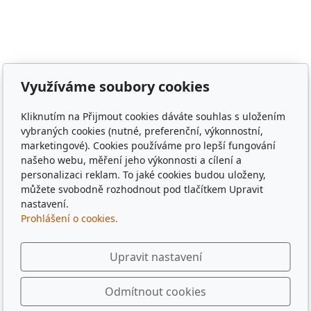
Zámělíč, Svržno, statek Svržno, statek M.Kodadová,
Vránov, Krchleby, Ohučov, Březí, Němčice, Horšovský
Týn, obec Bělá nad Radbuzou, obec Hostouň, město
Klatovy, město Příbram, město Sušice, město Plzeň,
město Liberec, město Praha, Dubaj, Dubai, dřevěné
Využíváme soubory cookies
tácky, pohádkové tácky, pivní tácky, sběratelské tácky,
sběratelské známky, turistické známky, třídní sraz, sraz
Kliknutím na Přijmout cookies dáváte souhlas s uložením
po 10 letech, sraz gymplu, sraz gymnázia, sraz ze
vybraných cookies (nutné, preferenční, výkonnostní,
střední, sraz z vysoké, spolužáci, památka,
marketingové). Cookies používáme pro lepší fungování
pamětihodnost, malebná místa, plates, Řím, Paříž,
našeho webu, měření jeho výkonnosti a cílení a
personalizaci reklam. To jaké cookies budou uloženy,
Rome , Paris, München, Munig, Oktoberfest, Zapft
můžete svobodně rozhodnout pod tlačítkem Upravit
nastavení.
Prohlášení o cookies.
Upravit nastavení
Odmítnout cookies