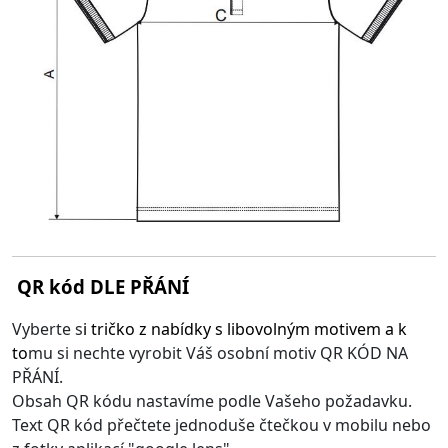
QR kód DLE PŘÁNÍ
Vyberte s
i
tričko z nabídky s libovolným motivem
a k
to
mu si nechte vyrobit Váš osobní motiv QR KÓD NA
PŘÁNÍ.
Obsah QR kódu nastavíme podle Vašeho požadavku.
Text QR kód přečtete jednoduše čtečkou v mobilu nebo