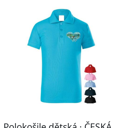
Polokošile dětská · ČESKÁ