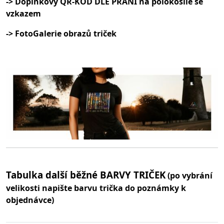
-> Doplňkový QR-KÓD DLE PŘÁNÍ na polokošile se
vzkazem
-> FotoGalerie obrazů triček
Tabulka další běžné BARVY TRIČEK
(po vybrání
velikosti napište barvu trička do poznámky k
objednávce)