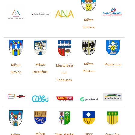
Město
Staňkov
Město
Město Stod
Město
Město
Město Bělá
Přeštice
Domažlice
Blovice
nad
Radbuzou
Město
Obec
Obec Meclov
Obec Díly
Město