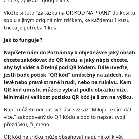
z fotky aplikací "google lens".
Vložte si tuto
"
Zakázku na QR KÓD NA PŘÁNÍ
"
do košíku
spolu s jiným originálním tričkem, ke každému 1 kusu
trička je potřeba 1 kus.
Jak to funguje ?
Napíšete nám do Poznámky k objednávce jaký obsah
chcete zakódovat do QR kódu a jaký nápis chcete,
aby byl vidět a čitelný pod QR kódem. Dále uveďte,
jestli bude potisk "QR kód" umístěný na zádech, na
levé nebo pravé straně hrudi, nebo na rukávu. Kam
QR kód umístit můžete vybrat podle obrázku níže.
Minimální velikost potisku QR kód je 8 cm na výšku.
Např. můžete nechat své lásce vzkaz "Miluju Tě čím dál
více." zakódovaný do QR Kódu a pod to napsat svoji
přezdívku, či jméno.
QR kód na tričku může obsahovat např. několik vět