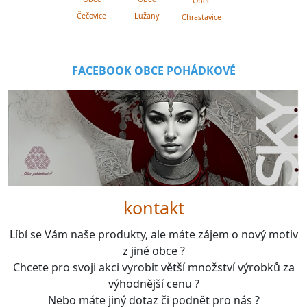
Obec
Lužany
Čečovice
Chrastavice
FACEBOOK OBCE POHÁDKOVÉ
kontakt
Líbí se Vám naše produkty, ale máte zájem o nový motiv
z jiné obce ?
Chcete pro svoji akci vyrobit větší množství výrobků za
výhodnější cenu ?
Nebo máte jiný dotaz či podnět pro nás ?