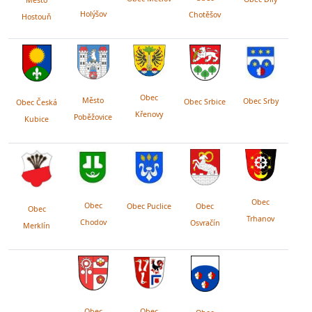
Holýšov
Chotěšov
Hostouň
Obec
Město
Obec Srby
Obec Srbice
Obec Česká
Křenovy
Poběžovice
Kubice
Obec
Obec
Obec Puclice
Obec
Obec
Trhanov
Chodov
Osvračín
Merklín
Obec
Obec