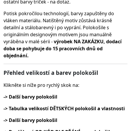
ostatní barvy triček - na dotaz.
Potisk pokročilou technologií, barvy zapuštěny do
vláken materiálu.
Natištěný motiv zůstává krásně
detailní a stálobarevný i po vyprání. Polokošile s
originálním designovým motivem jsou manuálně
vyráběna v malé sérii -
výrobek NA ZAKÁZKU, dodací
doba se pohybuje do 15 pracovních dnů od
objednání.
Přehled velikostí a barev polokošil
Klikněte si níže pro rychlý skok na:
-> Další barvy polokošil
-> Tabulka velikostí DĚTSKÝCH polokošil a vlastnosti
-> Další barvy polokošil