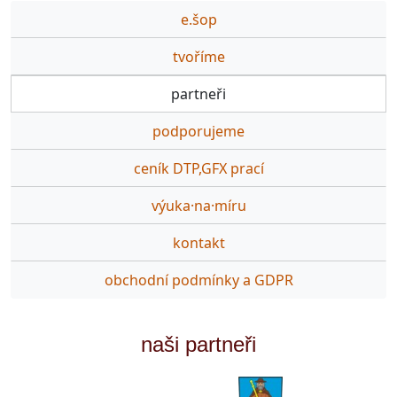
e.šop
tvoříme
partneři
podporujeme
ceník DTP,GFX prací
výuka·na·míru
kontakt
obchodní podmínky a GDPR
naši partneři