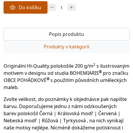
Do košíku
Popis produktu
Produkty v kategorii
2
Originální Hi-Quality polokošile 200 g/m
s ilustrovaným
®
motivem v designu od studia BOHEMIARIS
pro značku
®
OBCE POHÁDKOVÉ
s použitím původních uměleckých
maleb.
Zvolte velikost, do poznámky k objednávce pak napište
barvu. Doporučujeme jednu z námi odzkoušených
barev polokošil Černá | Královská modř | Červená |
Nebeská modř | Růžová | Tyrkysová , na nich vynikají
naše motivy nejlépe. Nicméně dokážeme potisknout i