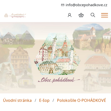
info@obcepohadkove.cz
Hledání
Me
Úvodní stránka
E-šop
Polokošile O·POHÁDKOVÉ