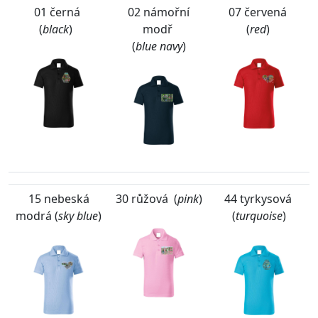
01 černá
02 námořní
07 červená
(
black
)
modř
(
red
)
(
blue navy
)
15 nebeská
30 růžová (
pink
)
44 tyrkysová
modrá (
sky blue
)
(
turquoise
)