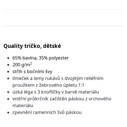
Quality tričko, dětské
65% bavlna, 35% polyester
2
200 g/m
střih s bočními švy
límeček a lemy rukávů s dvojitým reliéfním
proužkem z žebrového úpletu 1:1
úzká léga s 3 knoflíčky v barvě materiálu
vnitřní průkrčník začištěn páskou z vrchového
materiálu
zpevnění ramenních švů páskou