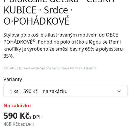
KUBICE · Srdce ·
O·POHÁDKOVÉ
Stylová polokošile s ilustrovaným motivem od
OBCE
®
POHÁDKOVÉ
. Pohodlné p
olo tričko s légou se třemi
knoflíky je vyrobeno ze směsi bavlny 65% a polyesteru
35%.
PSČ 34532 Kurzova rozhledna Čerchov Folmava kostel sv. Antonína
Varianty
na zakázku
590 Kč
s DPH
488 Kč
bez DPH