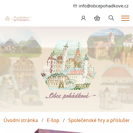
info@obcepohadkove.cz
Hledání
Me
Úvodní stránka
E-šop
Společenské hry a příslušens