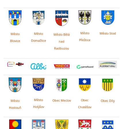
Město
Město Stod
Město
Město
Město Bělá
Přeštice
Domažlice
Blovice
nad
Radbuzou
Město
Obec
Obec Meclov
Obec Díly
Město
Holýšov
Chotěšov
Hostouň