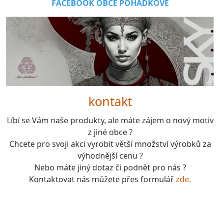
FACEBOOK OBCE POHÁDKOVÉ
kontakt
Líbí se Vám naše produkty, ale máte zájem o nový motiv
z jiné obce ?
Chcete pro svoji akci vyrobit větší množství výrobků za
výhodnější cenu ?
Nebo máte jiný dotaz či podnět pro nás ?
Kontaktovat nás můžete přes formulář
zde.
boardgames, fotbal, slavie, viktorka, sparta, dukla,
kolová, bike, motorbike, unicycle, e-bike, kalimba,