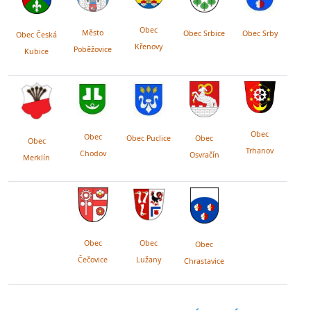
Obec
Město
Obec Srby
Obec Srbice
Obec Česká
Křenovy
Poběžovice
Kubice
Obec
Obec
Obec Puclice
Obec
Obec
Trhanov
Chodov
Osvračín
Merklín
Obec
Obec
Obec
Lužany
Čečovice
Chrastavice