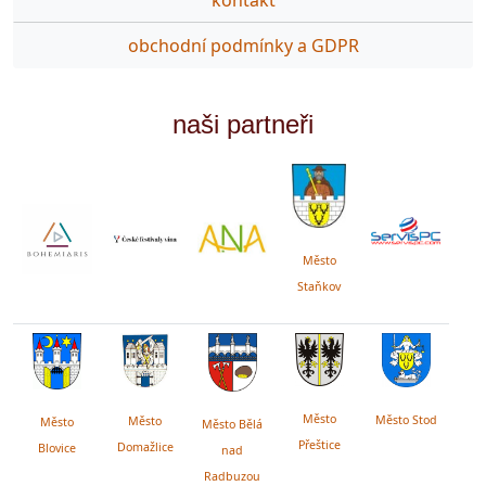
obchodní podmínky a GDPR
naši partneři
Město
Staňkov
Město
Město Stod
Město
Město
Město Bělá
Přeštice
Domažlice
Blovice
nad
Radbuzou