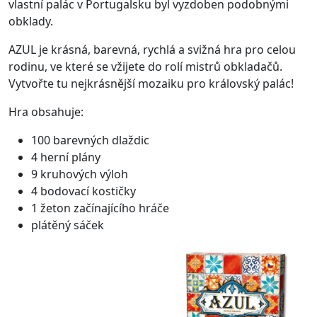
vlastní palác v Portugalsku byl vyzdoben podobnými
obklady.
AZUL je krásná, barevná, rychlá a svižná hra pro celou
rodinu, ve které se vžijete do rolí mistrů obkladačů.
Vytvořte tu nejkrásnější mozaiku pro královský palác!
Hra obsahuje:
100 barevných dlaždic
4 herní plány
9 kruhových výloh
4 bodovací kostičky
1 žeton začínajícího hráče
plátěný sáček