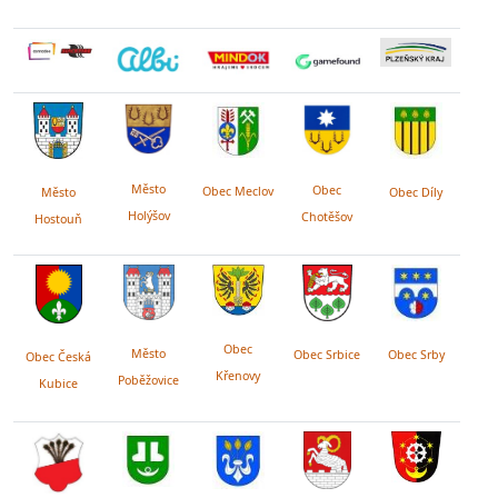
Město
Obec
Obec Meclov
Obec Díly
Město
Holýšov
Chotěšov
Hostouň
Obec
Město
Obec Srby
Obec Srbice
Obec Česká
Křenovy
Poběžovice
Kubice