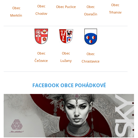
Obec
Obec
Obec Puclice
Obec
Obec
Trhanov
Chodov
Osvračín
Merklín
Obec
Obec
Obec
Lužany
Čečovice
Chrastavice
FACEBOOK OBCE POHÁDKOVÉ