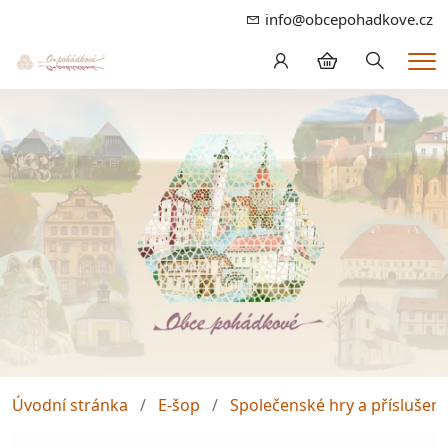
info@obcepohadkove.cz
Hledání
Me
Úvodní stránka
E-šop
Společenské hry a příslušens