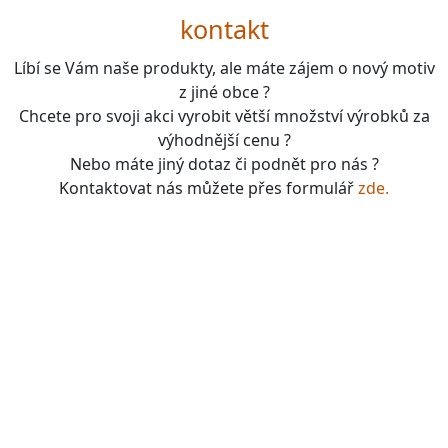
kontakt
Líbí se Vám naše produkty, ale máte zájem o nový motiv
z jiné obce ?
Chcete pro svoji akci vyrobit větší množství výrobků za
výhodnější cenu ?
Nebo máte jiný dotaz či podnět pro nás ?
Kontaktovat nás můžete přes formulář
zde.
boardgames, fotbal, slavie, viktorka, sparta, dukla,
kolová, bike, motorbike, unicycle, e-bike, kalimba,
nástroje, vesnička má pohádková, pohádkové česko,
pohádková plzeň, pohádková praha, česko, čechy,
morava, bohemia, bohém, hra, zaklínač, witcher, Magic:
the gathering, dungeons&dragons, euthia, dračí doupě,
merchandising, merch, upomínkové předměty,
suvenýry , dárky, upomínkové předměty, turistické,
známky, vlastenec, mandala, karel gott, tomáš klus,
kabát, kiss, rammstein, depeche mode, pink, madonna,