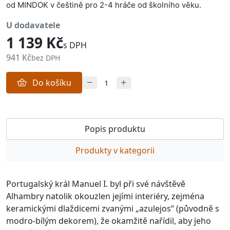
od MINDOK v češtině pro 2-4 hráče od školního věku.
u dodavatele
1 139 Kč
s DPH
941 Kč
bez DPH
Do košíku
Popis produktu
Produkty v kategorii
Portugalský král Manuel I. byl při své návštěvě
Alhambry natolik okouzlen jejími interiéry, zejména
keramickými dlaždicemi zvanými „azulejos“ (původně s
modro-bílým dekorem), že okamžitě nařídil, aby jeho