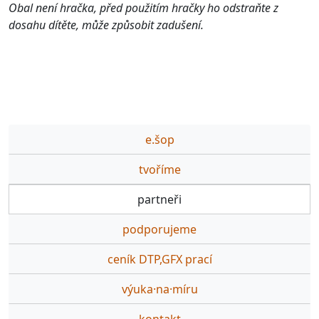
Obal není hračka, před použitím hračky ho odstraňte z
dosahu dítěte, může způsobit zadušení.
e.šop
tvoříme
partneři
podporujeme
ceník DTP,GFX prací
výuka·na·míru
kontakt