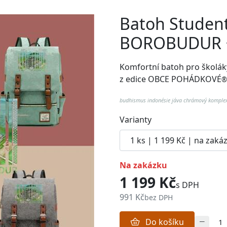
Batoh Studen
BOROBUDUR 
Komfortní batoh pro školák
z edice OBCE POHÁDKOVÉ
budhismus indonésie jáva chrámový komplex
Varianty
na zakázku
1 199 Kč
s DPH
991 Kč
bez DPH
Do košíku