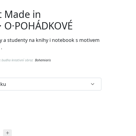
t Made in
· O·POHÁDKOVÉ
y a studenty na knihy i notebook
s motivem
.
®
 budha kreativní obraz
Bohemiaris