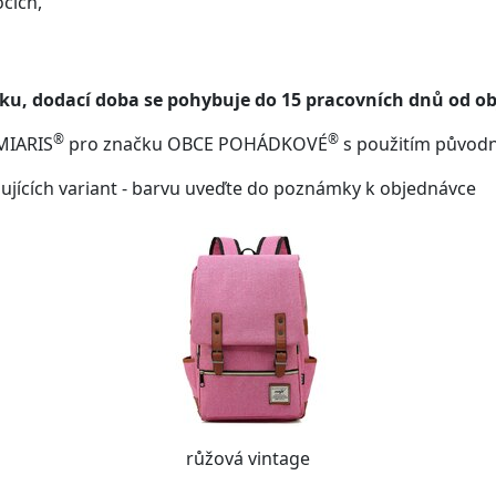
ocích,
ku, dodací doba se pohybuje do 15 pracovních dnů od o
®
®
MIARIS
pro značku OBCE POHÁDKOVÉ
s použitím původn
ujících variant - barvu uveďte do poznámky k objednávce
růžová vintage