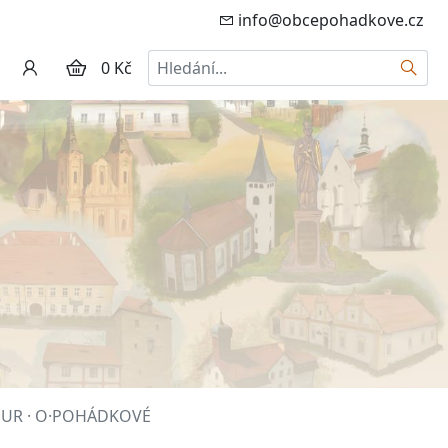
info@obcepohadkove.cz
Hledat
0 Kč
DUR · O·POHÁDKOVÉ