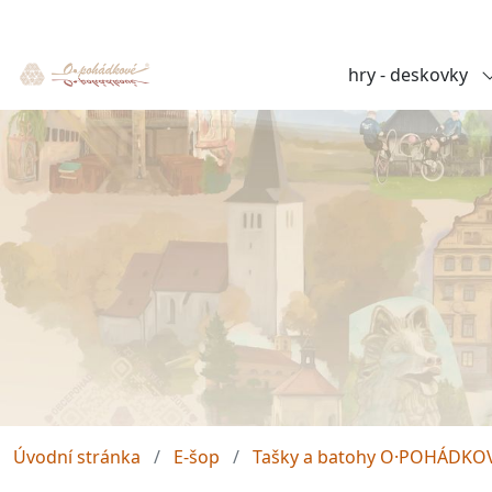
hry - deskovky
Úvodní stránka
E-šop
Tašky a batohy O·POHÁDKO