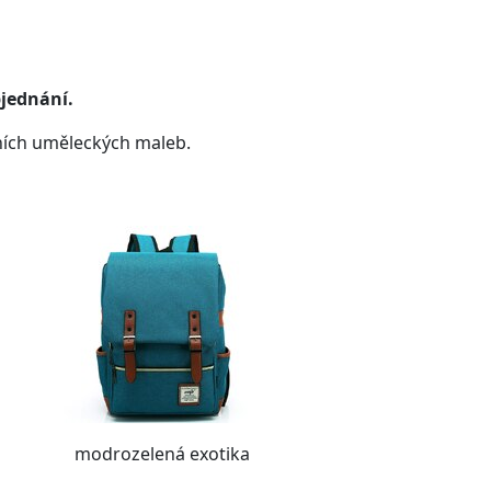
bjednání.
ích uměleckých maleb.
modrozelená exotika