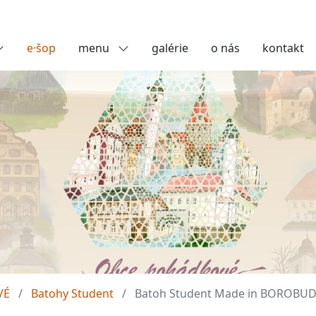
e·šop
menu
galérie
o nás
kontakt
VÉ
Batohy Student
Batoh Student Made in BOROBU