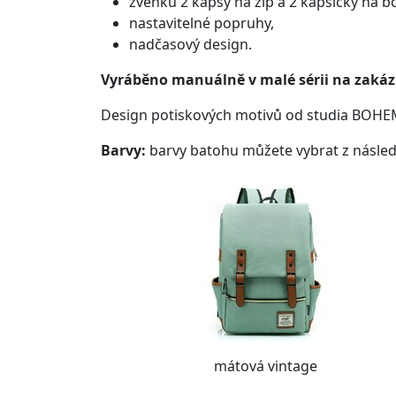
zvenku 2 kapsy na zip a 2 kapsičky na b
nastavitelné popruhy,
nadčasový design.
Vyráběno manuálně v malé sérii na zakáz
Design potiskových motivů od studia BOHE
Barvy:
barvy batohu můžete vybrat z násled
mátová vintage