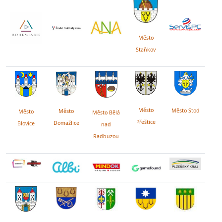
Město
Staňkov
Město
Město Stod
Město
Město
Město Bělá
Přeštice
Domažlice
Blovice
nad
Radbuzou