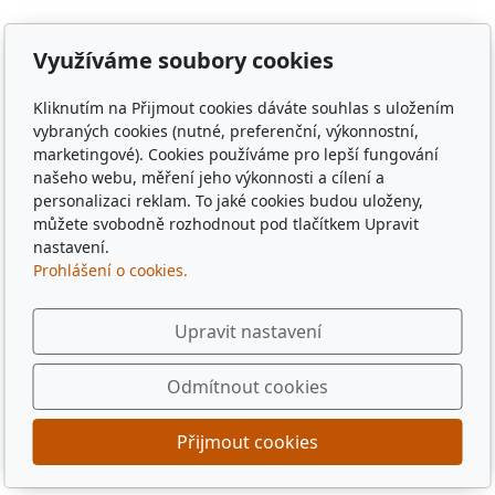
Poběžovice, Puclice, Malý Malahov, Trhanov, Havlovice,
Zámělíč, Svržno, statek Svržno, statek M.Kodadová,
Vránov, Krchleby, Ohučov, Březí, Němčice, Horšovský
Využíváme soubory cookies
Týn, obec Bělá nad Radbuzou, obec Hostouň, město
Klatovy, město Příbram, město Sušice, město Plzeň,
Kliknutím na Přijmout cookies dáváte souhlas s uložením
město Liberec, město Praha, Dubaj, Dubai, dřevěné
vybraných cookies (nutné, preferenční, výkonnostní,
marketingové). Cookies používáme pro lepší fungování
tácky, pohádkové tácky, pivní tácky, sběratelské tácky,
našeho webu, měření jeho výkonnosti a cílení a
sběratelské známky, turistické známky, třídní sraz, sraz
personalizaci reklam. To jaké cookies budou uloženy,
po 10 letech, sraz gymplu, sraz gymnázia, sraz ze
můžete svobodně rozhodnout pod tlačítkem Upravit
střední, sraz z vysoké, spolužáci, památka,
nastavení.
pamětihodnost, malebná místa, plates, Řím, Paříž,
Prohlášení o cookies.
Rome , Paris, München, Munig, Oktoberfest, Zapft
Upravit nastavení
Odmítnout cookies
Přijmout cookies