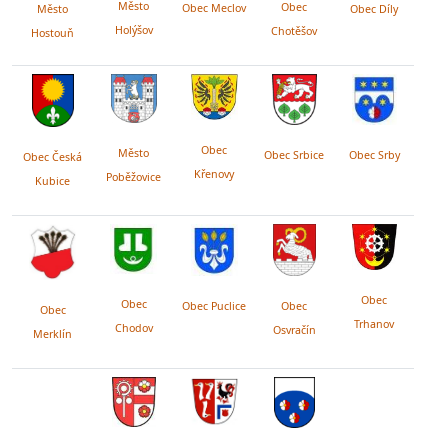
Město
Obec
Obec Meclov
Obec Díly
Město
Holýšov
Chotěšov
Hostouň
Obec
Město
Obec Srby
Obec Srbice
Obec Česká
Křenovy
Poběžovice
Kubice
Obec
Obec
Obec Puclice
Obec
Obec
Trhanov
Chodov
Osvračín
Merklín