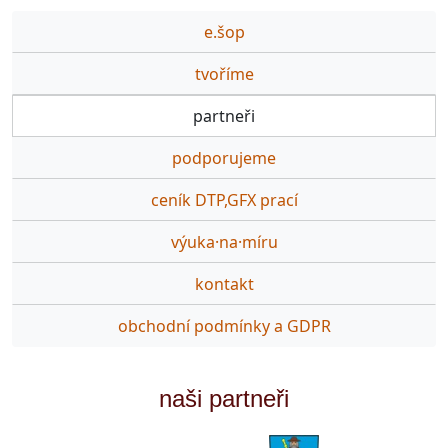
e.šop
tvoříme
partneři
podporujeme
ceník DTP,GFX prací
výuka·na·míru
kontakt
obchodní podmínky a GDPR
naši partneři