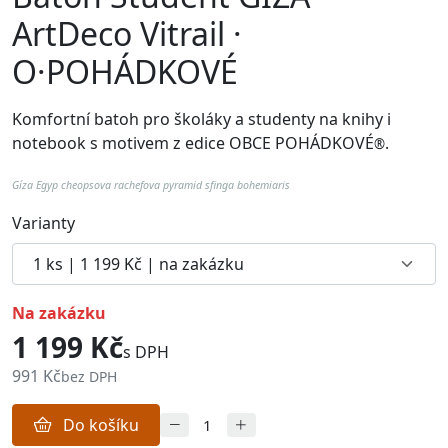
ArtDeco Vitrail ·
O·POHÁDKOVÉ
Komfortní batoh pro školáky a studenty na knihy i
notebook
s motivem z edice OBCE POHÁDKOVÉ
.
®
Gíza Egyp cheopsova rachefova pyramid sfinga
bohemiaris
Varianty
na zakázku
1 199 Kč
s DPH
991 Kč
bez DPH
Do košíku