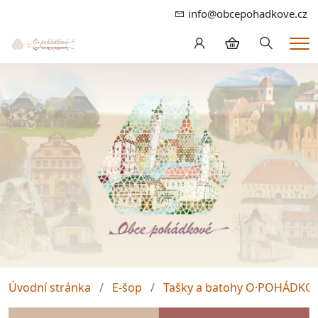
info@obcepohadkove.cz
Hledání
Me
Úvodní stránka
E-šop
Tašky a batohy O·POHÁDKO