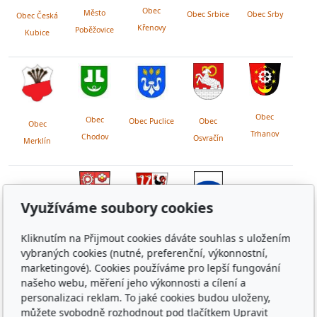
Obec
Město
Obec Srby
Obec Srbice
Obec Česká
Křenovy
Poběžovice
Kubice
Obec
Obec
Obec Puclice
Obec
Obec
Trhanov
Chodov
Osvračín
Merklín
Využíváme soubory cookies
Obec
Obec
Obec
Kliknutím na Přijmout cookies dáváte souhlas s uložením
Lužany
Čečovice
Chrastavice
vybraných cookies (nutné, preferenční, výkonnostní,
marketingové). Cookies používáme pro lepší fungování
našeho webu, měření jeho výkonnosti a cílení a
personalizaci reklam. To jaké cookies budou uloženy,
FACEBOOK OBCE POHÁDKOVÉ
můžete svobodně rozhodnout pod tlačítkem Upravit