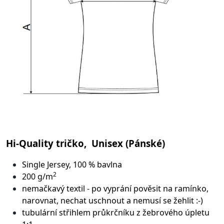
Hi-Quality tričko, Unisex (Pánské)
Single Jersey, 100 % bavlna
2
200 g/m
nemačkavý textil - po vyprání pověsit na ramínko,
narovnat, nechat uschnout a nemusí se žehlit :-)
tubulární střih
lem průkrčníku z žebrového úpletu