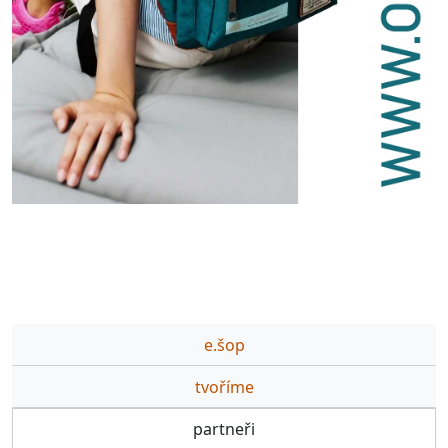
e.šop
tvoříme
partneři