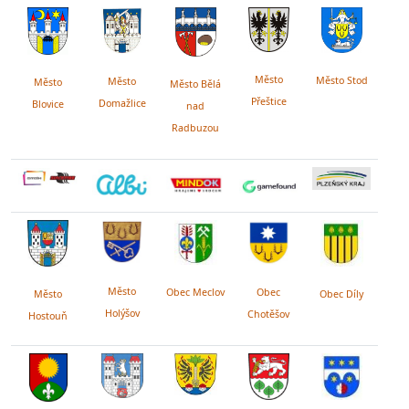
Město
Město Stod
Město
Město
Město Bělá
Přeštice
Domažlice
Blovice
nad
Radbuzou
Město
Obec
Obec Meclov
Obec Díly
Město
Holýšov
Chotěšov
Hostouň