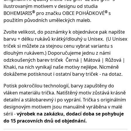
ilustrovaným motivem v designu od studia
®
®
BOHEMIARIS
pro značku OBCE POHÁDKOVÉ
s
použitím původních uměleckých maleb.
Zvolte velikost, do poznámky k objednávce pak napište
barvu + délku rukávů krátký/dlouhý u Unisex. (U Unisex
triček si můžete za stejnou cenu vybrat variantu s
dlouhým rukávem.) Doporučujeme jednu z námi
odzkoušených barev triček Černá | Mátová | Růžová |
Khaki, na nich vynikají naše motivy nejlépe. Nicméně
dokážeme potisknout i ostatní barvy triček - na dotaz.
Potisk pokročilou technologií, barvy zapuštěny do
vláken materiálu trička.
Natištěný motiv zůstává krásně
detailní a stálobarevný i po vyprání. Trička s originálním
designovým motivem jsou manuálně vyráběna v malé
sérii -
výrobek na zakázku, dodací doba se pohybuje
do 15 pracovních dnů od objednání.