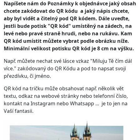
Napíšete nám do Poznámky k objednávce jaký obsah
chcete zakódovat do QR kódu a jaký nápis chcete,
aby byl vidět a čitelný pod QR kódem. Dále uveďte,
jestli bude potisk "QR kód" umístěný na zádech, na
levé nebo pravé straně hrudi, nebo na rukávu. Kam
QR kód umístit můžete vybrat podle obrázku níže.
Minimální velikost potisku QR kód je 8 cm na výšku.
Např. můžete nechat své lásce vzkaz "Miluju Tě čím dál
více." zakódovaný do QR Kódu a pod to napsat svoji
přezdívku, či jméno.
QR kód na tričku může obsahovat např. několik vět
textu, odkaz na webové stránky nebo telefonní číslo,
kontakt na Instagram nebo Whatsapp ... je to jen na
Vaší fantasii.