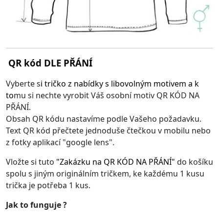
QR kód DLE PŘÁNÍ
Vyberte s
i
tričko z nabídky s libovolným motivem
a k
to
mu si nechte vyrobit Váš osobní motiv QR KÓD NA
PŘÁNÍ.
Obsah QR kódu nastavíme podle Vašeho požadavku.
Text QR kód přečtete jednoduše čtečkou v mobilu nebo
z fotky aplikací "google lens".
Vložte si tuto
"
Zakázku na QR KÓD NA PŘÁNÍ
"
do košíku
spolu s jiným originálním tričkem, ke každému 1 kusu
trička je potřeba 1 kus.
Jak to funguje ?