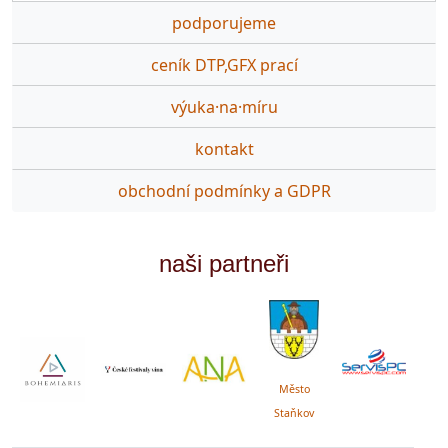
podporujeme
ceník DTP,GFX prací
výuka·na·míru
kontakt
obchodní podmínky a GDPR
naši partneři
Město
Staňkov