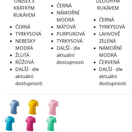
UNISEX S
DLOUHÝM
ČERNÁ
KRÁTKÝM
RUKÁVEM
NÁMOŘNÍ
RUKÁVEM
MODRÁ
ČERNÁ
ČERNÁ
MÁTOVÁ
TYRKYSOVÁ
TYRKYSOVÁ
PURPUROVÁ
LAHVOVĚ
NEBESKY
TYRKYSOVÁ
ZELENÁ
MODRÁ
DALŠÍ - dle
NÁMOŘNÍ
ŽLUTÁ
aktuální
MODRÁ
RŮŽOVÁ
dostupnosti
ČERVENÁ
DALŠÍ - dle
DALŠÍ - dle
aktuální
aktuální
dostupnosti
dostupnosti