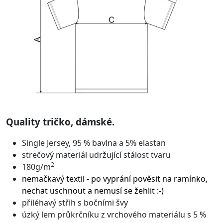
Quality tričko, dámské.
Single Jersey, 95 % bavlna a 5% elastan
strečový materiál udržující stálost tvaru
2
180g/m
nemačkavý textil - po vyprání pověsit na ramínko,
nechat uschnout a nemusí se žehlit :-)
přiléhavý střih s bočními švy
úzký lem průkrčníku z vrchového materiálu s 5 %