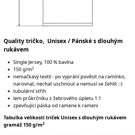
Quality tričko, Unisex / Pánské s dlouhým
rukávem
Single Jersey, 100 % bavlna
2
150 g/m
nemačkavý textil - po vyprání pověsit na ramínko,
narovnat, nechat uschnout a nemusí se žehlit :-)
tubulární střih
lem průkrčníku z žebrového úpletu 1:1
zpevňující páska od ramene k rameni
Tabulka velikostí triček Unisex s dlouhým rukávem
2
gramáž 150 g/m