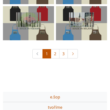
1
2
3
e.šop
tvoříme