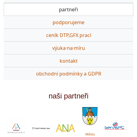
partneři
podporujeme
ceník DTP,GFX prací
výuka·na·míru
kontakt
obchodní podmínky a GDPR
naši partneři
Město