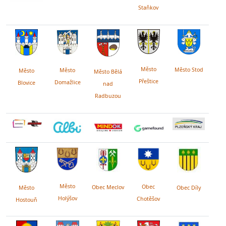
Staňkov
Město
Město Stod
Město
Město
Město Bělá
Přeštice
Domažlice
Blovice
nad
Radbuzou
Město
Obec
Obec Meclov
Obec Díly
Město
Holýšov
Chotěšov
Hostouň