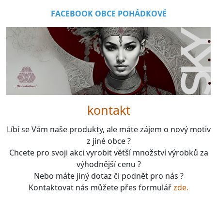
FACEBOOK OBCE POHÁDKOVÉ
kontakt
Líbí se Vám naše produkty, ale máte zájem o nový motiv
z jiné obce ?
Chcete pro svoji akci vyrobit větší množství výrobků za
výhodnější cenu ?
Nebo máte jiný dotaz či podnět pro nás ?
Kontaktovat nás můžete přes formulář
zde.
boardgames, fotbal, slavie, viktorka, sparta, dukla,