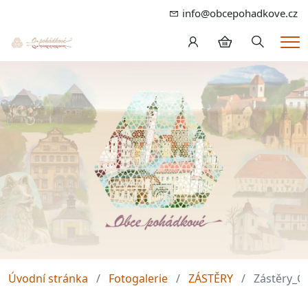
info@obcepohadkove.cz
Hledání
Me
Úvodní stránka
Fotogalerie
ZÁSTĚRY
Zástěry_Č