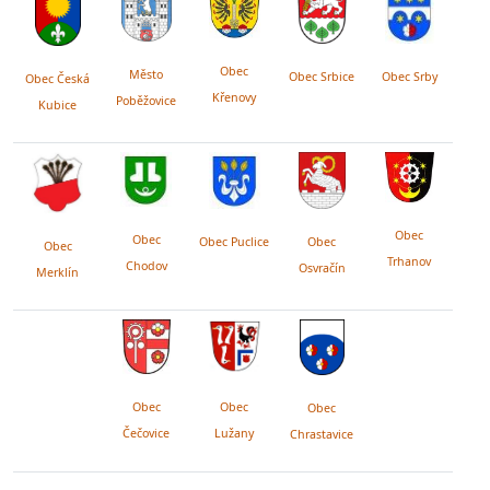
Obec
Město
Obec Srby
Obec Srbice
Obec Česká
Křenovy
Poběžovice
Kubice
Obec
Obec
Obec Puclice
Obec
Obec
Trhanov
Chodov
Osvračín
Merklín
Obec
Obec
Obec
Lužany
Čečovice
Chrastavice