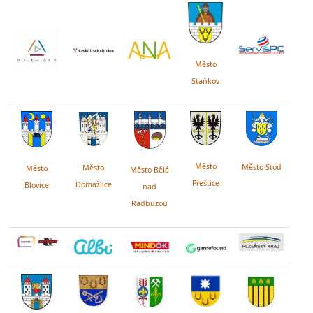
Město
Staňkov
Město
Město Stod
Město
Město
Město Bělá
Přeštice
Domažlice
Blovice
nad
Radbuzou