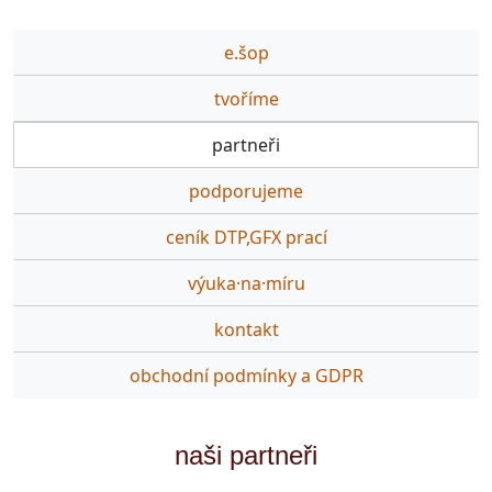
e.šop
tvoříme
partneři
podporujeme
ceník DTP,GFX prací
výuka·na·míru
kontakt
obchodní podmínky a GDPR
naši partneři