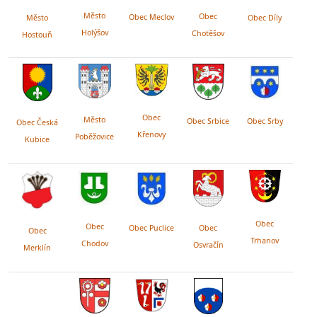
Město
Obec
Obec Meclov
Obec Díly
Město
Holýšov
Chotěšov
Hostouň
Obec
Město
Obec Srby
Obec Srbice
Obec Česká
Křenovy
Poběžovice
Kubice
Obec
Obec
Obec Puclice
Obec
Obec
Trhanov
Chodov
Osvračín
Merklín