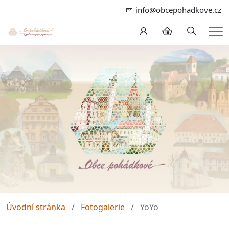
info@obcepohadkove.cz
Hledání
Me
Úvodní stránka
Fotogalerie
YoYo