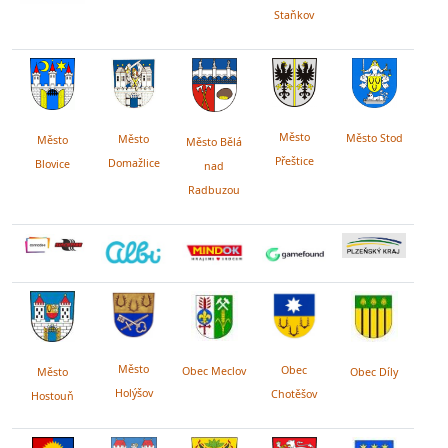
Staňkov
Město
Město Stod
Město
Město
Město Bělá
Přeštice
Domažlice
Blovice
nad
Radbuzou
Město
Obec
Obec Meclov
Obec Díly
Město
Holýšov
Chotěšov
Hostouň