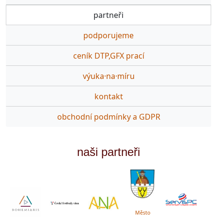
partneři
podporujeme
ceník DTP,GFX prací
výuka·na·míru
kontakt
obchodní podmínky a GDPR
naši partneři
Město