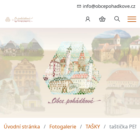
info@obcepohadkove.cz
Hledání
Me
Úvodní stránka
Fotogalerie
TAŠKY
taštička PEN