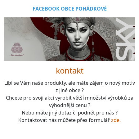
FACEBOOK OBCE POHÁDKOVÉ
kontakt
Líbí se Vám naše produkty, ale máte zájem o nový motiv
z jiné obce ?
Chcete pro svoji akci vyrobit větší množství výrobků za
výhodnější cenu ?
Nebo máte jiný dotaz či podnět pro nás ?
Kontaktovat nás můžete přes formulář
zde.
boardgames, fotbal, slavie, viktorka, sparta, dukla,