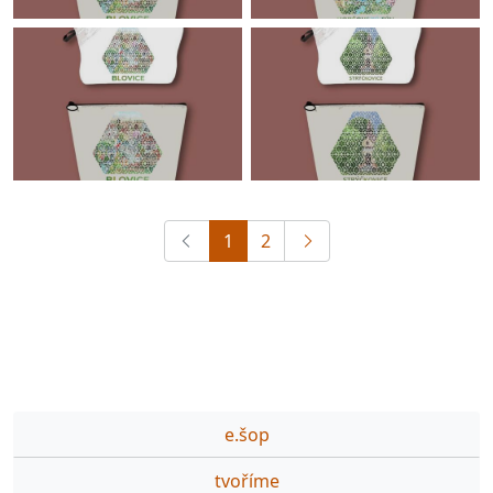
1
2
e.šop
tvoříme