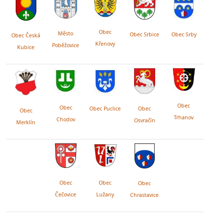
Obec
Město
Obec Srby
Obec Srbice
Obec Česká
Křenovy
Poběžovice
Kubice
Obec
Obec
Obec Puclice
Obec
Obec
Trhanov
Chodov
Osvračín
Merklín
Obec
Obec
Obec
Lužany
Čečovice
Chrastavice