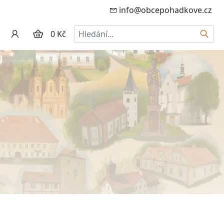
info@obcepohadkove.cz
Hledat
0 Kč