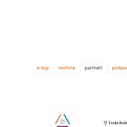
e.šop
tvoříme
partneři
podpo