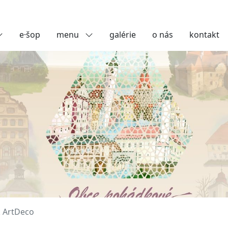
e·šop
menu
galérie
o nás
kontakt
k ArtDeco