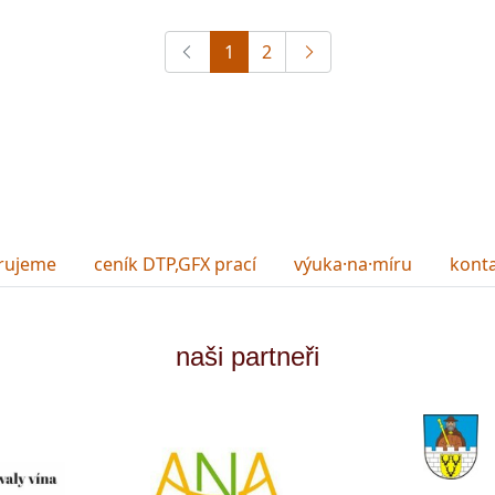
1
2
rujeme
ceník DTP,GFX prací
výuka·na·míru
kont
naši partneři