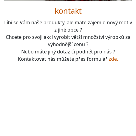
kontakt
Líbí se Vám naše produkty, ale máte zájem o nový motiv
z jiné obce ?
Chcete pro svoji akci vyrobit větší množství výrobků za
výhodnější cenu ?
Nebo máte jiný dotaz či podnět pro nás ?
Kontaktovat nás můžete přes formulář
zde.
boardgames, fotbal, slavie, viktorka, sparta, dukla,
kolová, bike, motorbike, unicycle, e-bike, kalimba,
nástroje, vesnička má pohádková, pohádkové česko,
pohádková plzeň, pohádková praha, česko, čechy,
morava, bohemia, bohém, hra, zaklínač, witcher, Magic:
the gathering, dungeons&dragons, euthia, dračí doupě,
merchandising, merch, upomínkové předměty,
suvenýry , dárky, upomínkové předměty, turistické,
známky, vlastenec, mandala, karel gott, tomáš klus,