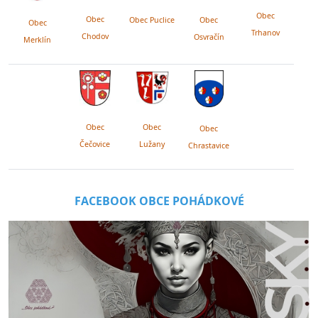
Obec
Obec
Obec Puclice
Obec
Obec
Trhanov
Chodov
Osvračín
Merklín
Obec
Obec
Obec
Lužany
Čečovice
Chrastavice
FACEBOOK OBCE POHÁDKOVÉ