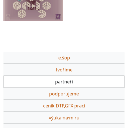
e.šop
tvoříme
partneři
podporujeme
ceník DTP,GFX prací
výuka·na·míru