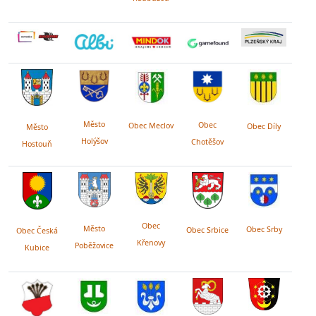
Město
Obec
Obec Meclov
Obec Díly
Město
Holýšov
Chotěšov
Hostouň
Obec
Město
Obec Srby
Obec Srbice
Obec Česká
Křenovy
Poběžovice
Kubice