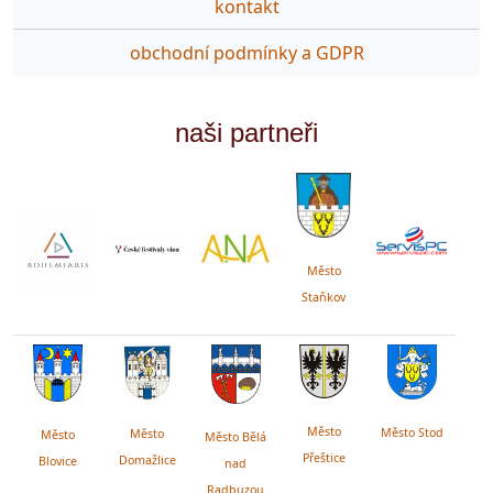
kontakt
obchodní podmínky a GDPR
naši partneři
Město
Staňkov
Město
Město Stod
Město
Město
Město Bělá
Přeštice
Domažlice
Blovice
nad
Radbuzou