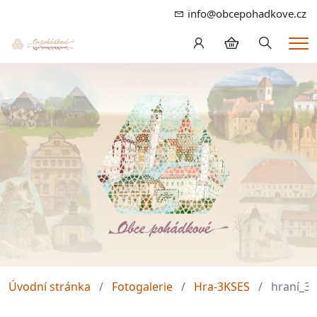
info@obcepohadkove.cz
Hledání
Me
Úvodní stránka
Fotogalerie
Hra-3KSES
hraní_3